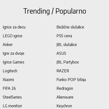
Trending / Popularno
Igrice za decu
Bežične slušalice
LEGO igrice
PS5 cena
Anker
JBL slušalice
Igre za dvoje
ASUS
Igrice Games
JBL Partybox
Logitech
RAZER
Xiaomi
Funko POP Srbija
FIFA 26
Redragon
SteelSeries
Alienware
LG monitori
Keychron