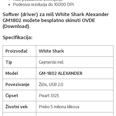
Podesiva rezolucija do 10.000 DPi
Softver (driver) za miš White Shark Alexander
GM1802 možete besplatno skinuti OVDE
(Download)
.
Specifikacija:
Proizvođač
White Shark
Tip
Gejmerski miš
Model
GM-1802 ALEXANDER
Povezivanje
Žični, USB 2.0
Čipset
Pixart 3325
Životni vek
Preko 5 miliona klikova