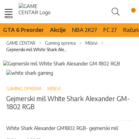
Pretraži
Skip
to
Content
GTA 6 Preorder
Akcije
NBA 2K27
FC 27
Računa
GAME CENTAR
Gaming oprema
Miševi
Gejmerski miš White Shark Alexander GM-1802 RGB
Skip
to
Skip
the
to
end
the
of
beginning
GAMING OPREMA
MIŠEVI
the
of
Gejmerski miš White Shark Alexander GM-
images
the
1802 RGB
gallery
images
gallery
White Shark Alexander GM1802 RGB- gejmerski miš