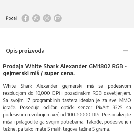
Podeli:
Opis proizvoda
Prodaja White Shark Alexander GM1802 RGB -
gejmerski miš / super cena.
White Shark Alexander
gejmerski miš
sa podesivom
rezolucijom do 10,000 DPi i pozadinskim RGB osvetljenjem.
Sa svojim 17 programbilnih tastera idealan je za sve MMO
igrače. Poseduje odličan optički senzor PixArt 3325 sa
podesivom rezolucijom već od 100-10000 DPi. Personalizujte
miša i prilagodite ga svojim potrebama. Takođe, podesive je i
težine, pa tako imate 5 malih tegova težine 5 grama.