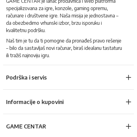
GAME CENTAR je lanac prodavnica i web platforma
specijalizovana za igre, konzole, gaming opremu,
računare i društvene igre. Naša misija je jednostavna –
da obezbedimo vrhunski izbor, brzu isporuku i
kvalitetnu podršku.
Naš tim je tu da ti pomogne da pronađeš pravo rešenje
– bilo da sastavljaš novi računar, biraš idealanu tastaturu
ili tražiš najnoviju igru.
Podrška i servis
Informacije o kupovini
GAME CENTAR