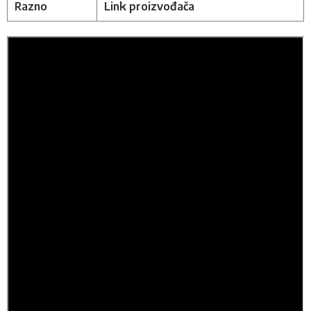
Razno
Link proizvođača