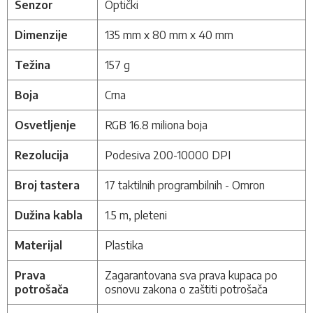
Senzor
Optički
Dimenzije
135 mm x 80 mm x 40 mm
Težina
157 g
Boja
Crna
Osvetljenje
RGB 16.8 miliona boja
Rezolucija
Podesiva 200-10000 DPI
Broj tastera
17 taktilnih programbilnih - Omron
Dužina kabla
1.5 m, pleteni
Materijal
Plastika
Prava
Zagarantovana sva prava kupaca po
potrošača
osnovu zakona o zaštiti potrošača