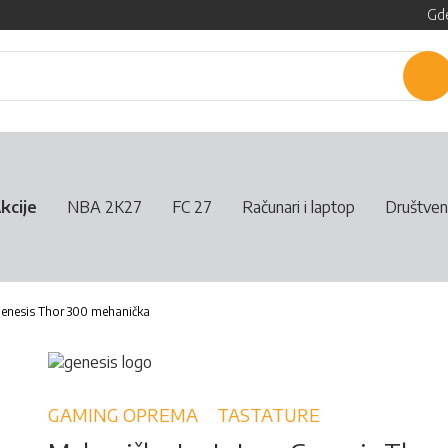
Gde
P
kcije
NBA 2K27
FC 27
Računari i laptop
Društven
Genesis Thor 300 mehanička
GAMING OPREMA
TASTATURE