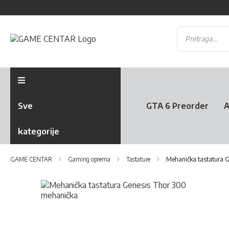
Sve
GTA 6 Preorder
A
kategorije
GAME CENTAR
Gaming oprema
Tastature
Mehanička tastatura 
Skip
to
the
Skip
end
to
of
the