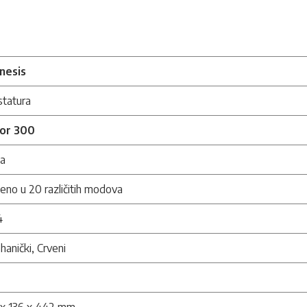
nesis
statura
or 300
na
eno u 20 različitih modova
4
anički, Crveni