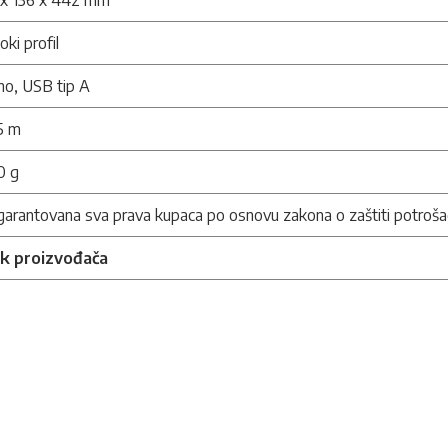
 x 136 x 442 mm
oki profil
no, USB tip A
5 m
0 g
arantovana sva prava kupaca po osnovu zakona o zaštiti potroša
nk proizvođača