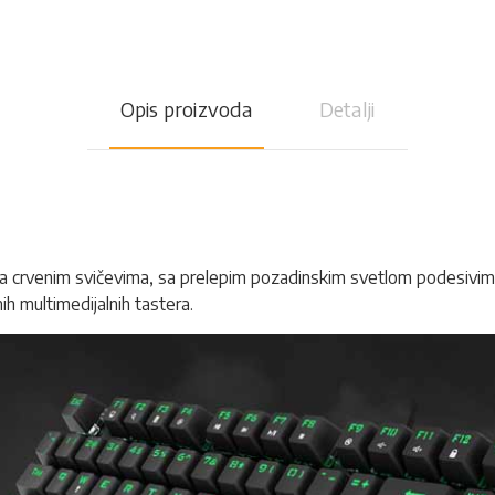
Opis proizvoda
Detalji
 crvenim svičevima, sa prelepim pozadinskim svetlom podesivim u 
h multimedijalnih tastera.