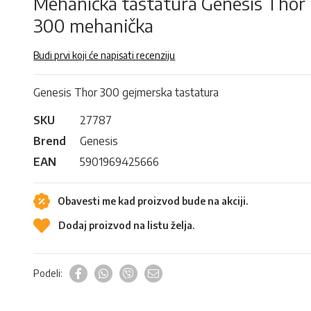
Mehanička tastatura Genesis Thor
300 mehanička
Budi prvi koji će napisati recenziju
Genesis Thor 300 gejmerska tastatura
SKU
27787
Brend
Genesis
EAN
5901969425666
Obavesti me kad proizvod bude na akciji.
Dodaj proizvod na listu želja.
Podeli: