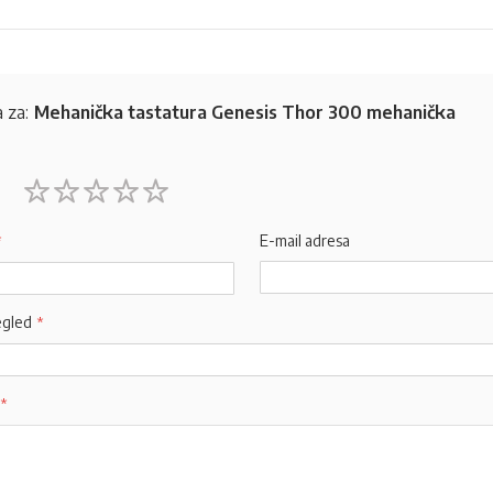
 za:
Mehanička tastatura Genesis Thor 300 mehanička
1
2
3
4
5
star
stars
stars
stars
stars
E-mail adresa
egled