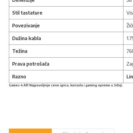
Dimenzije
38
Stil tastature
Vis
Povezivanje
Žič
Dužina kabla
1.7
Težina
76
Prava potrošača
Zag
Razno
Li
Games 4 All! Najpovoljnije cene igrica, konzola i gaming opreme u Srbiji.