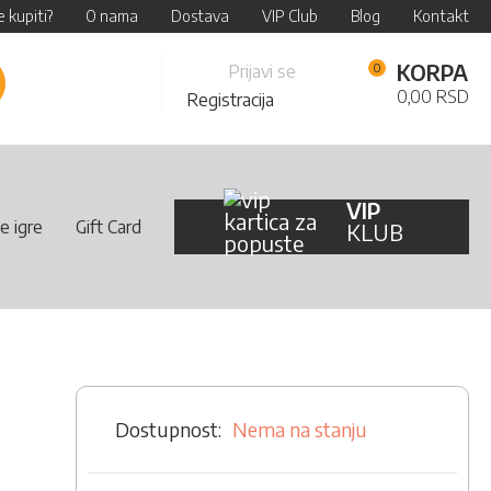
 kupiti?
O nama
Dostava
VIP Club
Blog
Kontakt
Skip
KORPA
Prijavi se
retraži
to
0,00 RSD
Registracija
Content
VIP
e igre
Gift Card
KLUB
Nema na stanju