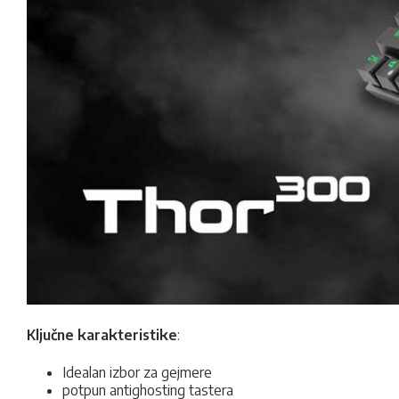
Ključne karakteristike
:
Idealan izbor za gejmere
potpun antighosting tastera