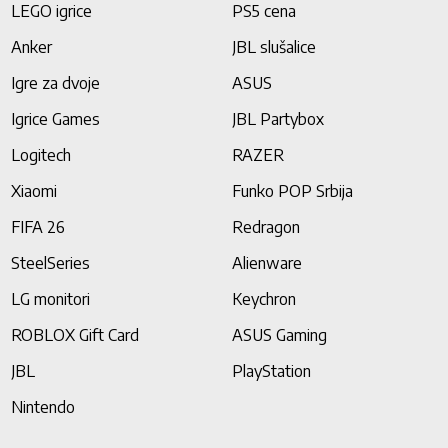
LEGO igrice
PS5 cena
Anker
JBL slušalice
Igre za dvoje
ASUS
Igrice Games
JBL Partybox
Logitech
RAZER
Xiaomi
Funko POP Srbija
FIFA 26
Redragon
SteelSeries
Alienware
LG monitori
Keychron
ROBLOX Gift Card
ASUS Gaming
JBL
PlayStation
Nintendo