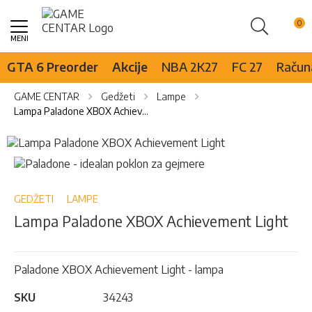
Pretraži
Skip
to
Content
GTA 6 Preorder
Akcije
NBA 2K27
FC 27
Računa
GAME CENTAR
Gedžeti
Lampe
Lampa Paladone XBOX Achievement Light
Skip
to
Skip
the
to
end
the
of
beginning
GEDŽETI
LAMPE
the
of
Lampa Paladone XBOX Achievement Light
images
the
gallery
images
gallery
Paladone XBOX Achievement Light - lampa
SKU
34243