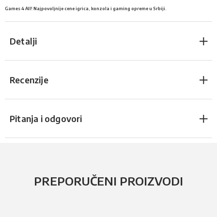
Games 4 All! Najpovoljnije cene igrica, konzola i gaming opreme u Srbiji.
Detalji
Recenzije
Pitanja i odgovori
PREPORUČENI PROIZVODI