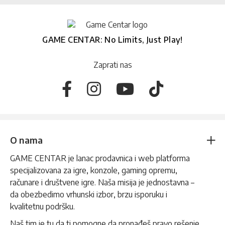
GAME CENTAR: No Limits, Just Play!
Zaprati nas
O nama
GAME CENTAR je lanac prodavnica i web platforma
specijalizovana za igre, konzole, gaming opremu,
računare i društvene igre. Naša misija je jednostavna –
da obezbedimo vrhunski izbor, brzu isporuku i
kvalitetnu podršku.
Naš tim je tu da ti pomogne da pronađeš pravo rešenje