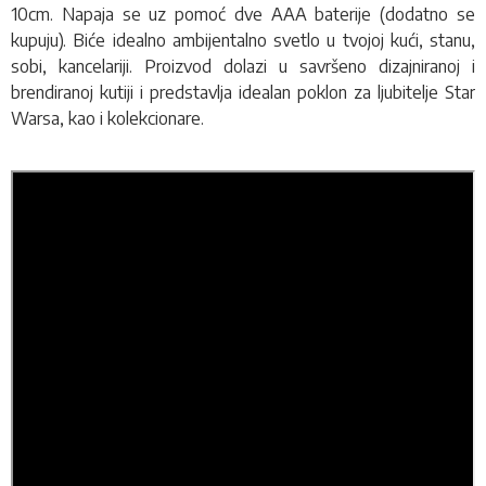
10cm. Napaja se uz pomoć dve AAA baterije (dodatno se
kupuju). Biće idealno ambijentalno svetlo u tvojoj kući, stanu,
sobi, kancelariji. Proizvod dolazi u savršeno dizajniranoj i
brendiranoj kutiji i predstavlja idealan poklon za ljubitelje Star
Warsa, kao i kolekcionare.