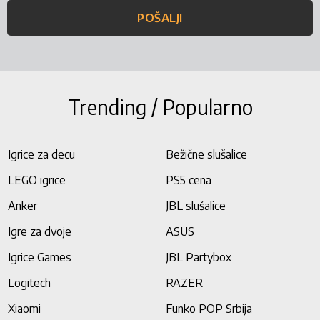
POŠALJI
Trending / Popularno
Igrice za decu
Bežične slušalice
LEGO igrice
PS5 cena
Anker
JBL slušalice
Igre za dvoje
ASUS
Igrice Games
JBL Partybox
Logitech
RAZER
Xiaomi
Funko POP Srbija