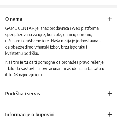
O nama
GAME CENTAR je lanac prodavnica i web platforma
specijalizovana za igre, konzole, gaming opremu,
računare i društvene igre. Naša misija je jednostavna –
da obezbedimo vrhunski izbor, brzu isporuku i
kvalitetnu podršku.
Naš tim je tu da ti pomogne da pronađeš pravo rešenje
– bilo da sastavljaš novi računar, biraš idealanu tastaturu
ili tražiš najnoviju igru.
Podrška i servis
Informacije o kupovini