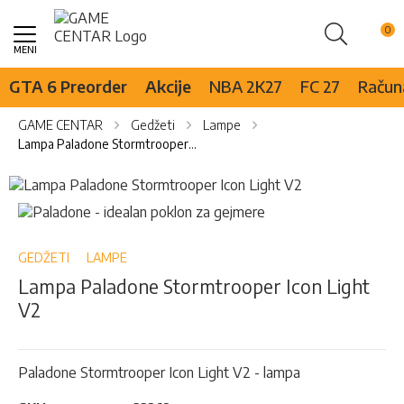
Pretraži
Skip
to
Content
GTA 6 Preorder
Akcije
NBA 2K27
FC 27
Računa
GAME CENTAR
Gedžeti
Lampe
Lampa Paladone Stormtrooper Icon Light V2
Skip
to
Skip
the
to
end
the
of
beginning
GEDŽETI
LAMPE
the
of
Lampa Paladone Stormtrooper Icon Light
images
the
V2
gallery
images
gallery
Paladone Stormtrooper Icon Light V2 - lampa