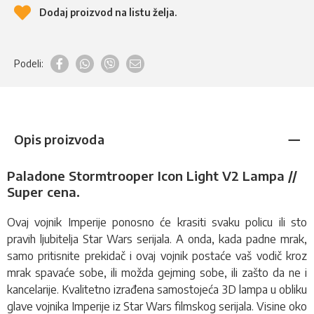
Dodaj proizvod na listu želja.
Podeli:
Opis proizvoda
Paladone Stormtrooper Icon Light V2 Lampa //
Super cena.
Ovaj vojnik Imperije ponosno će krasiti svaku policu ili sto
pravih ljubitelja Star Wars serijala. A onda, kada padne mrak,
samo pritisnite prekidač i ovaj vojnik postaće vaš vodič kroz
mrak spavaće sobe, ili možda gejming sobe, ili zašto da ne i
kancelarije. Kvalitetno izrađena samostojeća 3D lampa u obliku
glave vojnika Imperije iz Star Wars filmskog serijala
.
Visine oko