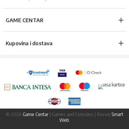
GAME CENTAR
Kupovina i dostava
© 2026
Game Centar
| Games and Consoles | Razvoj
Smart
Web
.