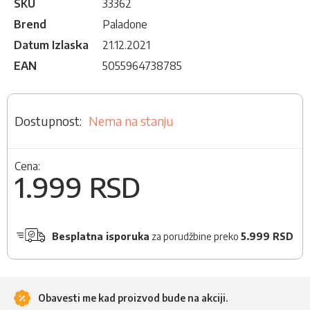
SKU
33362
Brend
Paladone
Datum Izlaska
21.12.2021
EAN
5055964738785
Nema na stanju
Cena:
1.999 RSD
Besplatna isporuka
za porudžbine preko
5.999 RSD
Obavesti me kad proizvod bude na akciji.