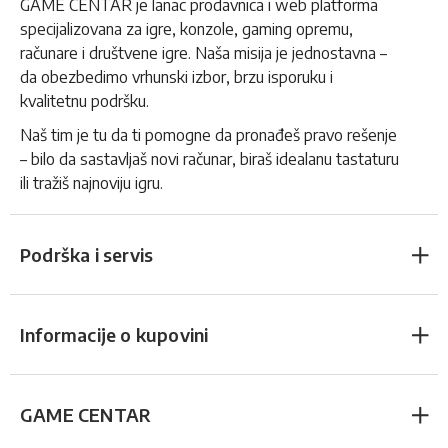
GAME CENTAR je lanac prodavnica i web platforma
specijalizovana za igre, konzole, gaming opremu,
računare i društvene igre. Naša misija je jednostavna –
da obezbedimo vrhunski izbor, brzu isporuku i
kvalitetnu podršku.
Naš tim je tu da ti pomogne da pronađeš pravo rešenje
– bilo da sastavljaš novi računar, biraš idealanu tastaturu
ili tražiš najnoviju igru.
Podrška i servis
Informacije o kupovini
GAME CENTAR