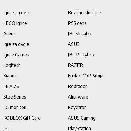
Igrice za decu
Bežične slušalice
LEGO igrice
PS5 cena
Anker
JBL slušalice
Igre za dvoje
ASUS
Igrice Games
JBL Partybox
Logitech
RAZER
Xiaomi
Funko POP Srbija
FIFA 26
Redragon
SteelSeries
Alienware
LG monitori
Keychron
ROBLOX Gift Card
ASUS Gaming
JBL
PlayStation