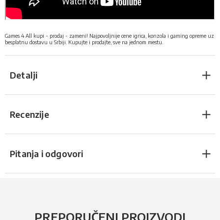
Games 4 All kupi - prodaj - zameni! Najpovoljnije cene igrica, konzola i gaming opreme uz
besplatnu dostavu u Srbiji. Kupujte i prodajte, sve na jednom mestu.
Detalji
Recenzije
Pitanja i odgovori
PREPORUČENI PROIZVODI