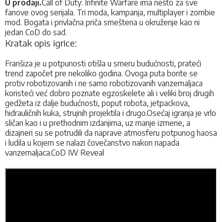
U prodaji.
Call of Duty: Infinite Warfare ima nešto za sve
fanove ovog serijala. Tri moda, kampanja, multiplayer i zombie
mod
.
Bogata i privlačna priča smeštena u okruženje kao ni
jedan CoD do sad.
Kratak opis igrice:
Franšiza je u potpunosti otišla u smeru budućnosti, prateći
trend započet pre nekoliko godina. Ovoga puta borite se
protiv robotizovanih i ne samo robotizovanih vanzemaljaca
koristeći već dobro poznate egzoskelete ali i veliki broj drugih
gedžeta iz dalje budućnosti, poput robota, jetpackova,
hidrauličnih kuka, strujnih projektila i drugo.Osećaj igranja je vrlo
sličan kao i u prethodnim izdanjima, uz manje izmene, a
dizajneri su se potrudili da naprave atmosferu potpunog haosa
i ludila u kojem se nalazi čovečanstvo nakon napada
vanzemaljaca.CoD IW Reveal