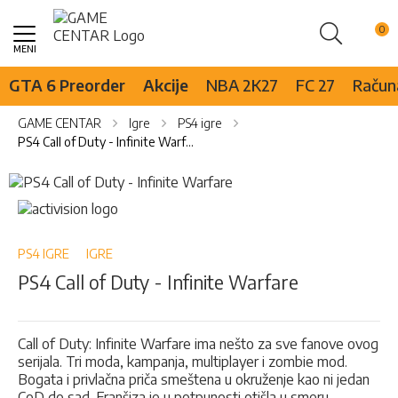
Pretraži
Skip
to
Content
GTA 6 Preorder
Akcije
NBA 2K27
FC 27
Računa
GAME CENTAR
Igre
PS4 igre
PS4 Call of Duty - Infinite Warfare
Skip
to
Skip
the
to
end
the
of
beginning
PS4 IGRE
IGRE
the
of
PS4 Call of Duty - Infinite Warfare
images
the
gallery
images
gallery
Call of Duty: Infinite Warfare ima nešto za sve fanove ovog
serijala. Tri moda, kampanja, multiplayer i zombie mod.
Bogata i privlačna priča smeštena u okruženje kao ni jedan
CoD do sad. Franšiza je u potpunosti otišla u smeru