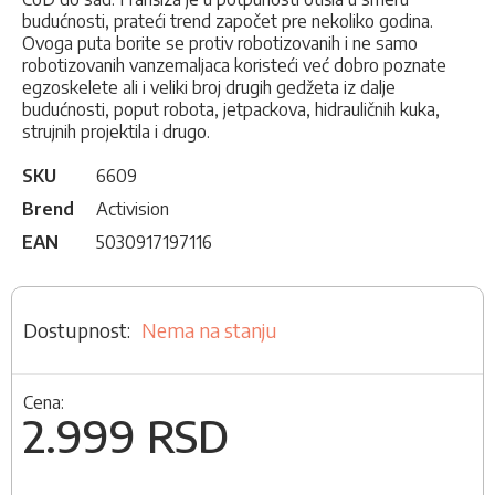
budućnosti, prateći trend započet pre nekoliko godina.
Ovoga puta borite se protiv robotizovanih i ne samo
robotizovanih vanzemaljaca koristeći već dobro poznate
egzoskelete ali i veliki broj drugih gedžeta iz dalje
budućnosti, poput robota, jetpackova, hidrauličnih kuka,
strujnih projektila i drugo.
SKU
6609
Brend
Activision
EAN
5030917197116
Nema na stanju
Cena:
2.999 RSD