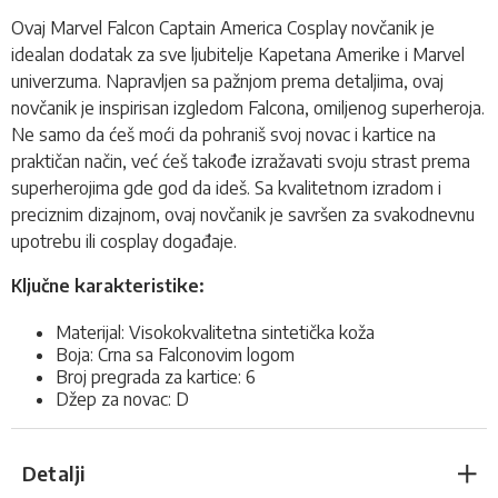
Ovaj Marvel Falcon Captain America Cosplay
novčanik
je
idealan dodatak za sve ljubitelje Kapetana Amerike i Marvel
univerzuma. Napravljen sa pažnjom prema detaljima, ovaj
novčanik je inspirisan izgledom Falcona, omiljenog superheroja
.
Ne samo da ćeš moći da pohraniš svoj novac i kartice na
praktičan način, već ćeš takođe izražavati svoju strast prema
superherojima gde god da ideš. Sa kvalitetnom izradom i
preciznim dizajnom, ovaj novčanik je savršen za svakodnevnu
upotrebu ili cosplay događaje.
Ključne karakteristike:
Materijal: Visokokvalitetna sintetička koža
Boja: Crna sa Falconovim logom
Broj pregrada za kartice: 6
Džep za novac: D
Detalji