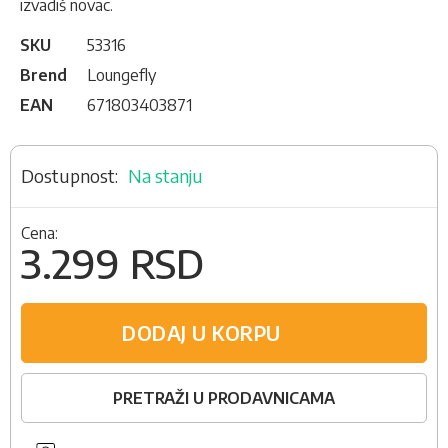
izvadiš novac.
SKU
53316
Brend
Loungefly
EAN
671803403871
Na stanju
Cena:
3.299 RSD
DODAJ U KORPU
PRETRAŽI U PRODAVNICAMA