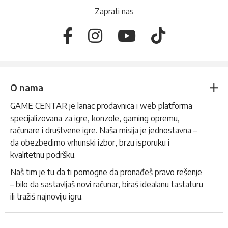
Zaprati nas
O nama
GAME CENTAR je lanac prodavnica i web platforma
specijalizovana za igre, konzole, gaming opremu,
računare i društvene igre. Naša misija je jednostavna –
da obezbedimo vrhunski izbor, brzu isporuku i
kvalitetnu podršku.
Naš tim je tu da ti pomogne da pronađeš pravo rešenje
– bilo da sastavljaš novi računar, biraš idealanu tastaturu
ili tražiš najnoviju igru.