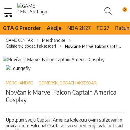
Pretraži
Skip
to
Content
GTA 6 Preorder
Akcije
NBA 2K27
FC 27
Računa
GAME CENTAR
Merchandise
Gejmerski dodaci i aksesoari
Novčanik Marvel Falcon Captain America Cosplay
Skip
to
Skip
the
to
end
the
of
beginning
MERCHANDISE
GEJMERSKI DODACI I AKSESOARI
the
of
Novčanik Marvel Falcon Captain America
images
the
Cosplay
gallery
images
gallery
Upotpuni svoju Captain America kolekciju ovim stilizovanim
novčanikom Falcona! Oseti se kao superheroj svaki put kad