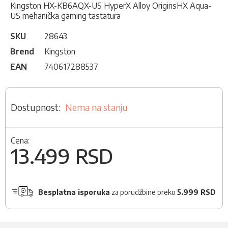
Kingston HX-KB6AQX-US HyperX Alloy OriginsHX Aqua-
US mehanička gaming tastatura
SKU
28643
Brend
Kingston
EAN
740617288537
Nema na stanju
Cena:
13.499 RSD
Besplatna isporuka
za porudžbine preko
5.999 RSD