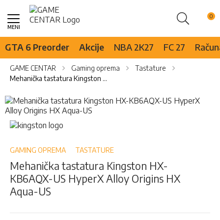
Pretraži
Skip
to
Content
GTA 6 Preorder
Akcije
NBA 2K27
FC 27
Računa
GAME CENTAR
Gaming oprema
Tastature
Mehanička tastatura Kingston HX-KB6AQX-US HyperX Alloy Origins HX Aqua-US
Skip
to
the
Skip
end
to
of
the
the
beginning
GAMING OPREMA
TASTATURE
images
of
Mehanička tastatura Kingston HX-
gallery
the
KB6AQX-US HyperX Alloy Origins HX
images
gallery
Aqua-US