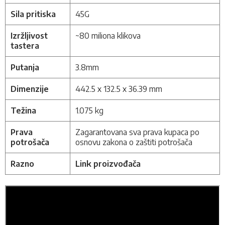
Sila pritiska
45G
Izržljivost
~80 miliona klikova
tastera
Putanja
3.8mm
Dimenzije
442.5 x 132.5 x 36.39 mm
Težina
1.075 kg
Prava
Zagarantovana sva prava kupaca po
potrošača
osnovu zakona o zaštiti potrošača
Razno
Link proizvođača