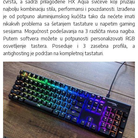
čvrsta, a sadrži prilagođene HX Aqua svičeve koji pružaju
najbolju kombinaciju stila, performansi i pouzdanosti. Izrađena
je od potpuno aluminijumskog kućišta tako da nećete imati
nikakvih problema sa šetanjem tastature u napetim gaming
sesijama. Mogućnost podešavanja na 3 različita nivoa nagiba.
Putem softvera možete u potpunosti personalizovati RGB
osvetljenje tastera. Poseduje i 3 zasebna profila, a
antighosting je podržan na kompletnoj tastaturi.