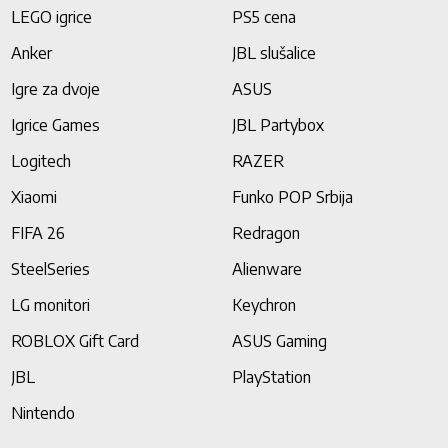
LEGO igrice
PS5 cena
Anker
JBL slušalice
Igre za dvoje
ASUS
Igrice Games
JBL Partybox
Logitech
RAZER
Xiaomi
Funko POP Srbija
FIFA 26
Redragon
SteelSeries
Alienware
LG monitori
Keychron
ROBLOX Gift Card
ASUS Gaming
JBL
PlayStation
Nintendo