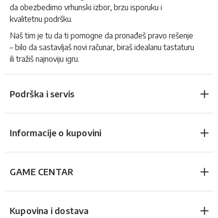
da obezbedimo vrhunski izbor, brzu isporuku i
kvalitetnu podršku.
Naš tim je tu da ti pomogne da pronađeš pravo rešenje
– bilo da sastavljaš novi računar, biraš idealanu tastaturu
ili tražiš najnoviju igru.
Podrška i servis
Informacije o kupovini
GAME CENTAR
Kupovina i dostava