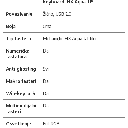
Keyboard, HX Aqua-US
Povezivanje
Žično, USB 2.0
Boja
Crna
Tip tastera
Mehanički, HX Aqua taktilni
Numerička
Da
tastatura
Anti-ghosting
Svi
Makro tasteri
Da
Win-key lock
Da
Multimedijalni
Da
tasteri
Osvetljenje
Full RGB