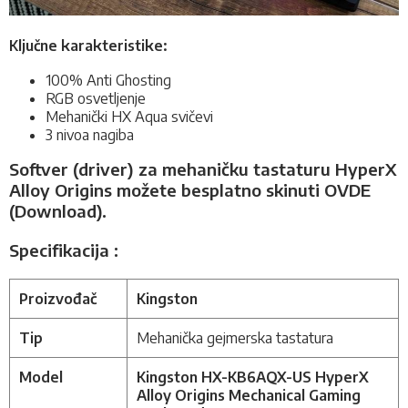
Ključne karakteristike:
100% Anti Ghosting
RGB osvetljenje
Mehanički HX Aqua svičevi
3 nivoa nagiba
Softver (driver) za mehaničku tastaturu
HyperX
Alloy Origins možete besplatno skinuti OVDE
(Download)
.
Specifikacija :
Proizvođač
Kingston
Tip
Mehanička gejmerska tastatura
Model
Kingston HX-KB6AQX-US HyperX
Alloy Origins Mechanical Gaming