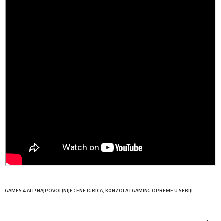
GAMES 4 ALL! NAJPOVOLJNIJE CENE IGRICA, KONZOLA I GAMING OPREME U SRBIJI.