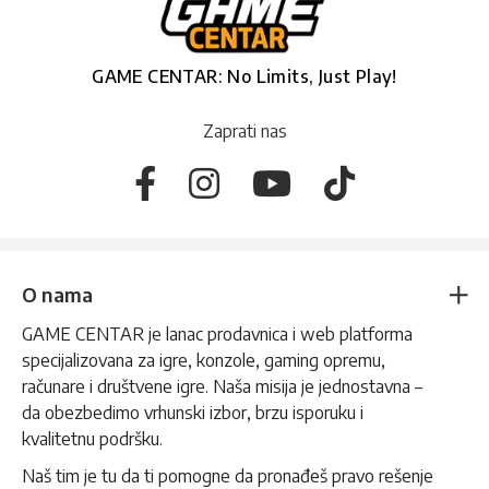
GAME CENTAR: No Limits, Just Play!
Zaprati nas
O nama
GAME CENTAR je lanac prodavnica i web platforma
specijalizovana za igre, konzole, gaming opremu,
računare i društvene igre. Naša misija je jednostavna –
da obezbedimo vrhunski izbor, brzu isporuku i
kvalitetnu podršku.
Naš tim je tu da ti pomogne da pronađeš pravo rešenje