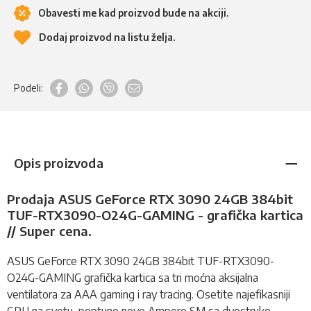
Obavesti me kad proizvod bude na akciji.
Dodaj proizvod na listu želja.
Podeli:
Opis proizvoda
Prodaja ASUS GeForce RTX 3090 24GB 384bit
TUF-RTX3090-O24G-GAMING - grafička kartica
// Super cena.
ASUS GeForce RTX 3090 24GB 384bit TUF-RTX3090-
O24G-GAMING
grafička kartica
sa tri moćna aksijalna
ventilatora za AAA gaming i ray tracing. Osetite najefikasniji
GPU na svetu, poptuno nove Ampere SM sa dvostruko