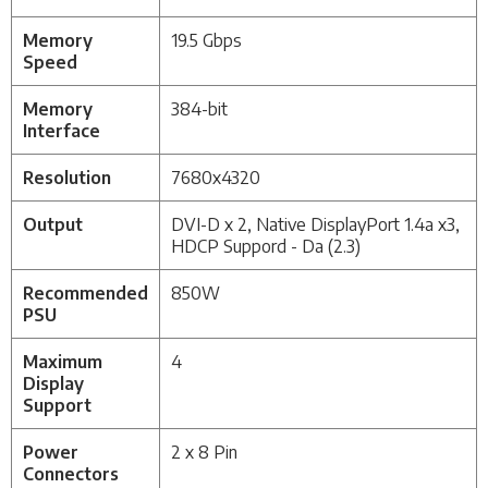
Memory
19.5 Gbps
Speed
Memory
384-bit
Interface
Resolution
7680x4320
Output
DVI-D x 2,
Native DisplayPort 1.4a
x3,
HDCP Suppord - Da (2.3)
Recommended
850W
PSU
Maximum
4
Display
Support
Power
2 x 8 Pin
Connectors