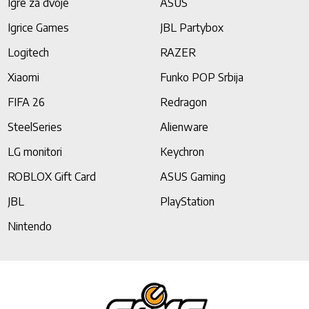
Igre za dvoje
ASUS
Igrice Games
JBL Partybox
Logitech
RAZER
Xiaomi
Funko POP Srbija
FIFA 26
Redragon
SteelSeries
Alienware
LG monitori
Keychron
ROBLOX Gift Card
ASUS Gaming
JBL
PlayStation
Nintendo