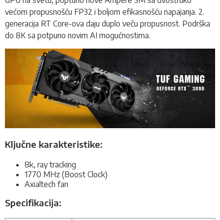
većom propusnošću FP32 i boljom efikasnošću napajanja. 2.
generacija RT Core-ova daju duplo veču propusnost. Podrška
do 8K sa potpuno novim AI mogućnostima.
Ključne karakteristike:
8k, ray tracking
1770 MHz (Boost Clock)
Axialtech fan
Specifikacija: