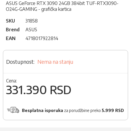
ASUS GeForce RTX 3090 24GB 384bit TUF-RTX3090-
O24G-GAMING - grafička kartica
SKU
31858
Brend
ASUS
EAN
4718017922814
Nema na stanju
Cena:
331.390 RSD
Besplatna isporuka
za porudžbine preko
5.999 RSD