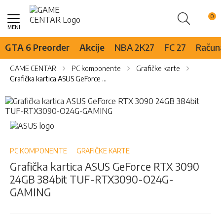
Pretraži
Skip
to
Content
GTA 6 Preorder
Akcije
NBA 2K27
FC 27
Računa
GAME CENTAR
PC komponente
Grafičke karte
Grafička kartica ASUS GeForce RTX 3090 24GB 384bit TUF-RTX3090-O24G-GAMING
Skip
to
the
Skip
end
to
of
the
the
beginning
PC KOMPONENTE
GRAFIČKE KARTE
images
of
Grafička kartica ASUS GeForce RTX 3090
gallery
the
24GB 384bit TUF-RTX3090-O24G-
images
gallery
GAMING