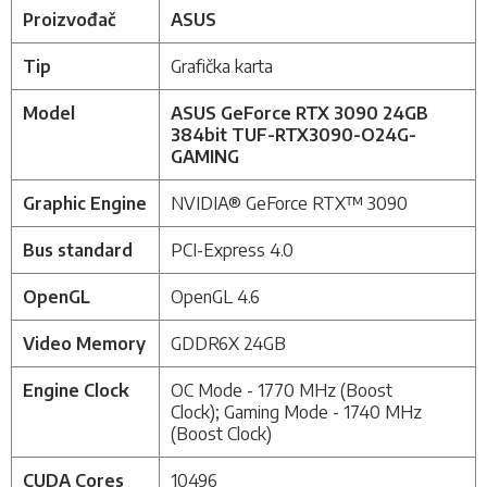
Proizvođač
ASUS
Tip
Grafička karta
Model
ASUS GeForce RTX 3090 24GB
384bit TUF-RTX3090-O24G-
GAMING
Graphic Engine
NVIDIA® GeForce RTX™ 3090
Bus standard
PCI-Express 4.0
OpenGL
OpenGL 4.6
Video Memory
GDDR6X 24GB
Engine Clock
OC Mode - 1770 MHz (Boost
Clock);
Gaming Mode - 1740 MHz
(Boost Clock)
CUDA Cores
10496