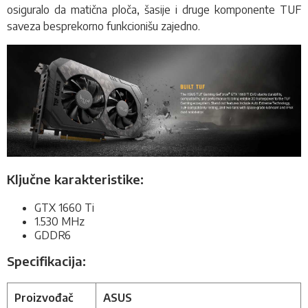
osiguralo da matična ploča, šasije i druge komponente TUF
saveza besprekorno funkcionišu zajedno.
Ključne karakteristike:
GTX 1660 Ti
1.530
MHz
GDDR6
Specifikacija:
Proizvođač
ASUS