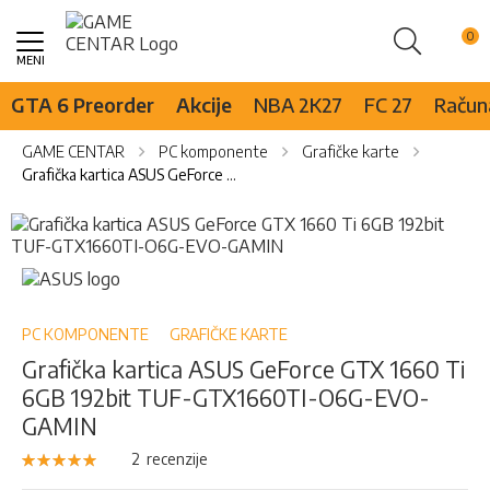
Pretraži
Skip
to
Content
GTA 6 Preorder
Akcije
NBA 2K27
FC 27
Računa
GAME CENTAR
PC komponente
Grafičke karte
Grafička kartica ASUS GeForce GTX 1660 Ti 6GB 192bit TUF-GTX1660TI-O6G-EVO-GAMIN
Skip
to
the
Skip
end
to
of
the
the
beginning
PC KOMPONENTE
GRAFIČKE KARTE
images
of
Grafička kartica ASUS GeForce GTX 1660 Ti
gallery
the
6GB 192bit TUF-GTX1660TI-O6G-EVO-
images
gallery
GAMIN
Rejting:
2
recenzije
100
100
% of