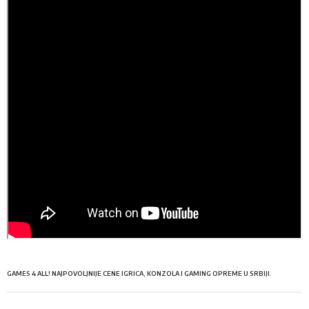
GAMES 4 ALL! NAJPOVOLJNIJE CENE IGRICA, KONZOLA I GAMING OPREME U SRBIJI.