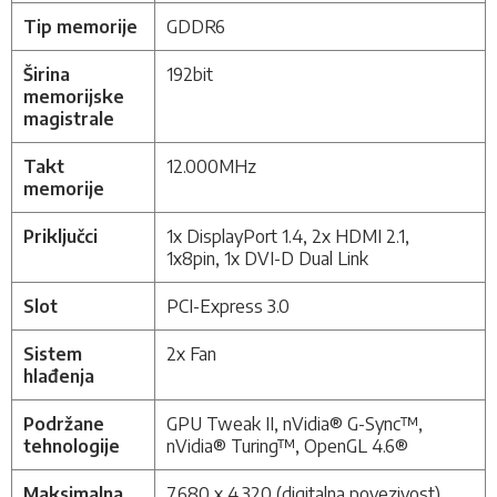
Tip memorije
GDDR6
Širina
192bit
memorijske
magistrale
Takt
12.000MHz
memorije
Priključci
1x DisplayPort 1.4, 2x HDMI 2.1,
1x8pin,
1x DVI-D Dual Link
Slot
PCI-Express 3.0
Sistem
2x Fan
hlađenja
Podržane
GPU Tweak II, nVidia® G-Sync™,
tehnologije
nVidia® Turing™, OpenGL 4.6®
Maksimalna
7.680 x 4.320 (digitalna povezivost)