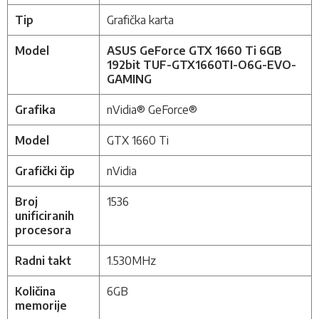
Tip
Grafička karta
Model
ASUS GeForce GTX 1660 Ti 6GB
192bit TUF-GTX1660TI-O6G-EVO-
GAMING
Grafika
nVidia® GeForce®
Model
GTX 1660 Ti
Grafički čip
nVidia
Broj
1536
unificiranih
procesora
Radni takt
1.530MHz
Količina
6GB
memorije