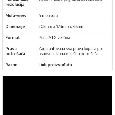
rezolucija
Multi-view
4 monitora
Dimenzije
205mm x 123mm x 46mm
Format
Puna ATX veličina
Prava
Zagarantovana sva prava kupaca po
potrošača
osnovu zakona o zaštiti potrošača
Razno
Link proizvođača