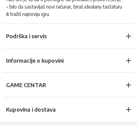
– bilo da sastavljaš novi računar, biraš idealanu tastaturu
ili tražiš najnoviju igru.
Podrška i servis
Informacije o kupovini
GAME CENTAR
Kupovina i dostava