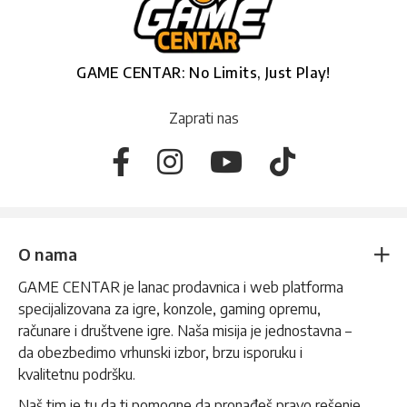
GAME CENTAR: No Limits, Just Play!
Zaprati nas
O nama
GAME CENTAR je lanac prodavnica i web platforma
specijalizovana za igre, konzole, gaming opremu,
računare i društvene igre. Naša misija je jednostavna –
da obezbedimo vrhunski izbor, brzu isporuku i
kvalitetnu podršku.
Naš tim je tu da ti pomogne da pronađeš pravo rešenje