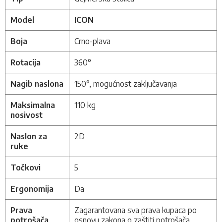
Model
ICON
Boja
Crno-plava
Rotacija
360°
Nagib naslona
150
°, mogućnost zaključavanja
Maksimalna
110 kg
nosivost
Naslon za
2D
ruke
Točkovi
5
Ergonomija
Da
Prava
Zagarantovana sva prava kupaca po
potrošača
osnovu zakona o zaštiti potrošača