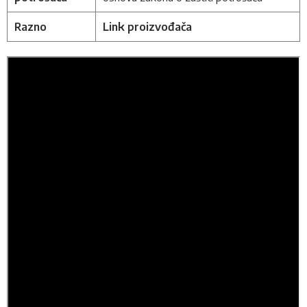
Razno
Link proizvođača