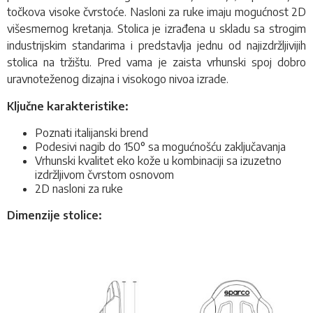
točkova visoke čvrstoće. Nasloni za ruke imaju mogućnost 2D
višesmernog kretanja. Stolica je izrađena u skladu sa strogim
industrijskim standarima i predstavlja jednu od najizdržljivijih
stolica na tržištu. Pred vama je zaista vrhunski spoj dobro
uravnoteženog dizajna i visokogo nivoa izrade.
Ključne karakteristike:
Poznati italijanski brend
Podesivi nagib do 150
° sa mogućnošću zaključavanja
Vrhunski kvalitet eko kože u kombinaciji sa izuzetno
izdržljivom čvrstom osnovom
2D nasloni za ruke
Dimenzije stolice: