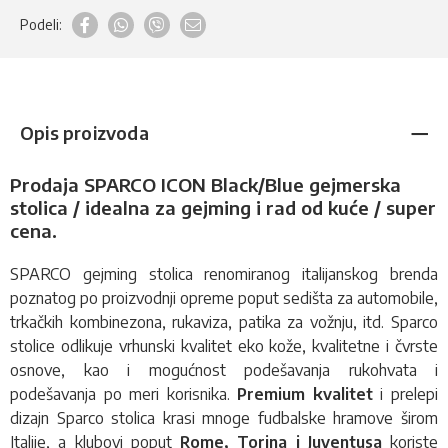
Podeli:
Opis proizvoda
Prodaja SPARCO ICON Black/Blue
gejmerska
stolica / idealna za gejming i rad od kuće / super
cena
.
SPARCO
gejming stolica
renomiranog italijanskog brenda
poznatog po proizvodnji opreme poput sedišta za automobile,
trkačkih kombinezona, rukaviza, patika za vožnju, itd. Sparco
stolice odlikuje vrhunski kvalitet eko kože, kvalitetne i čvrste
osnove, kao i mogućnost podešavanja rukohvata i
podešavanja po meri korisnika.
Premium kvalitet
i prelepi
dizajn Sparco stolica krasi mnoge fudbalske hramove širom
Italije, a klubovi poput
Rome, Torina i Juventusa
koriste