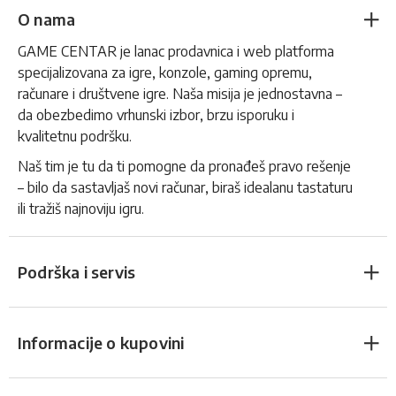
O nama
GAME CENTAR je lanac prodavnica i web platforma
specijalizovana za igre, konzole, gaming opremu,
računare i društvene igre. Naša misija je jednostavna –
da obezbedimo vrhunski izbor, brzu isporuku i
kvalitetnu podršku.
Naš tim je tu da ti pomogne da pronađeš pravo rešenje
– bilo da sastavljaš novi računar, biraš idealanu tastaturu
ili tražiš najnoviju igru.
Podrška i servis
Informacije o kupovini