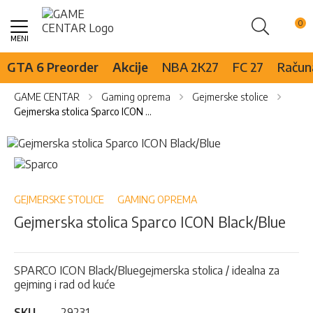
Pretraži
Skip
to
Content
GTA 6 Preorder
Akcije
NBA 2K27
FC 27
Računa
GAME CENTAR
Gaming oprema
Gejmerske stolice
Gejmerska stolica Sparco ICON Black/Blue
Skip
to
Skip
the
to
end
the
of
beginning
GEJMERSKE STOLICE
GAMING OPREMA
the
of
Gejmerska stolica Sparco ICON Black/Blue
images
the
gallery
images
gallery
SPARCO ICON Black/Bluegejmerska stolica / idealna za
gejming i rad od kuće
SKU
29231