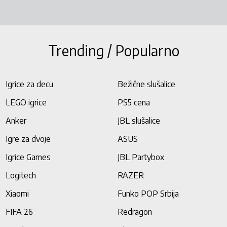
Trending / Popularno
Igrice za decu
Bežične slušalice
LEGO igrice
PS5 cena
Anker
JBL slušalice
Igre za dvoje
ASUS
Igrice Games
JBL Partybox
Logitech
RAZER
Xiaomi
Funko POP Srbija
FIFA 26
Redragon