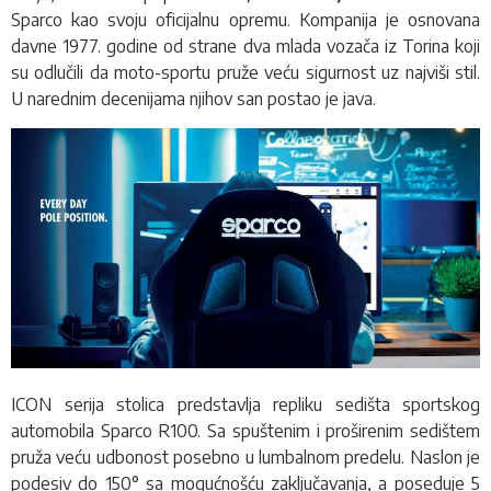
Sparco kao svoju oficijalnu opremu. Kompanija je osnovana
davne 1977. godine od strane dva mlada vozača iz Torina koji
su odlučili da moto-sportu pruže veću sigurnost uz najviši stil.
U narednim decenijama njihov san postao je java.
ICON serija stolica predstavlja repliku sedišta sportskog
automobila Sparco R100. Sa spuštenim i proširenim sedištem
pruža veću udbonost posebno u lumbalnom predelu. Naslon je
podesiv do 150° sa mogućnošću zaključavanja, a poseduje 5