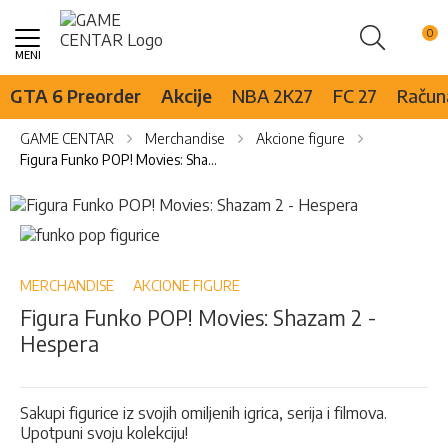
Pretraži
Skip
to
Content
GTA 6 Preorder
Akcije
NBA 2K27
FC 27
Računa
GAME CENTAR
Merchandise
Akcione figure
Figura Funko POP! Movies: Shazam 2 - Hespera
Skip
to
Skip
the
to
end
the
of
beginning
MERCHANDISE
AKCIONE FIGURE
the
of
Figura Funko POP! Movies: Shazam 2 -
images
the
Hespera
gallery
images
gallery
Sakupi figurice iz svojih omiljenih igrica, serija i filmova.
Upotpuni svoju kolekciju!