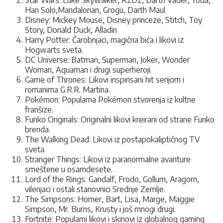
Han Solo,Mandalorian, Grogu, Darth Maul
Disney: Mickey Mouse, Disney princeze, Stitch, Toy
Story, Donald Duck, Alladin
Harry Potter: Čarobnjaci, magična bića i likovi iz
Hogwarts sveta.
DC Universe: Batman, Superman, Joker, Wonder
Woman, Aquaman i drugi superheroji.
Game of Thrones: Likovi inspirisani hit serijom i
romanima G.R.R. Martina.
Pokémon: Popularna Pokémon stvorenja iz kultne
franšize.
Funko Originals: Originalni likovi kreirani od strane Funko
brenda.
The Walking Dead: Likovi iz postapokaliptičnog TV
sveta.
Stranger Things: Likovi iz paranormalne avanture
smeštene u osamdesete.
Lord of the Rings: Gandalf, Frodo, Gollum, Aragorn,
vilenjaci i ostali stanovnici Srednje Zemlje.
The Simpsons: Homer, Bart, Lisa, Marge, Maggie
Simpson, Mr. Burns, Krusty i još mnogi drugi.
Fortnite: Popularni likovi i skinovi iz globalnog gaming