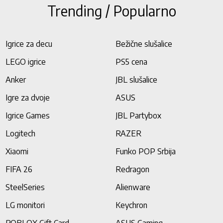
Trending / Popularno
Igrice za decu
Bežične slušalice
LEGO igrice
PS5 cena
Anker
JBL slušalice
Igre za dvoje
ASUS
Igrice Games
JBL Partybox
Logitech
RAZER
Xiaomi
Funko POP Srbija
FIFA 26
Redragon
SteelSeries
Alienware
LG monitori
Keychron