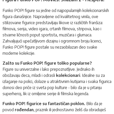
Funko POP!
figure
su jedne od najpopularnijih kolekcionarskih
figura današnjice. Napravljene od kvalitetnog vinila, ove
stilizovane figurice predstavljaju likove iz različitih franšiza:
filmova, serija, video igara, crtanih filmova, stripova, kao i
stvarne ličnosti poput sportista, muzičara i glumaca.
Zahvaljujući upečatljivom dizajnu i ogromnom broju licenci,
Funko POP!
figure postale su nezaobilazan deo svake
moderne kolekcije.
Zašto su Funko POP! figure toliko popularne?
Figure su univerzalne i lako prepoznatljive. Jednako ih
obožavaju deca, mladi i odrasli
kolekcionari
. Idealne su za
izlaganje na polici, dolaze u atraktivnim kutijama i svaka figurica
donosi deo priče iz sveta pop kulture - bilo da je u pitanju
superheroj, lik iz omiljene serije ili filmska legenda.
Funko POP! figurice su fantastičan poklon.
Bilo da je
povod
rođendan
, praznik ili jednostavno želiš da obraduješ