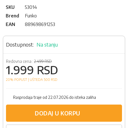
SKU
53014
Brend
Funko
EAN
889698691253
Na stanju
Redovna cena :
2.499 RSD
1.999 RSD
20% POPUST |
UŠTEDA 500
RSD
Rasprodaja traje od 22.07.2026 do isteka zaliha
DODAJ U KORPU