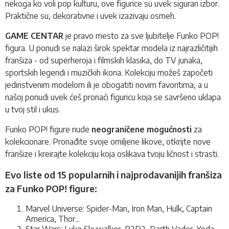
nekoga ko voli pop kulturu, ove figurice su uvek siguran izbor.
Praktične su, dekorativne i uvek izazivaju osmeh.
GAME CENTAR
je pravo mesto za sve ljubitelje Funko POP!
figura. U ponudi se nalazi širok spektar modela iz najrazličitijih
franšiza - od superheroja i filmskih klasika, do TV junaka,
sportskih legendi i muzičkih ikona. Kolekciju možeš započeti
jedinstvenim modelom ili je obogatiti novim favoritima, a u
našoj ponudi uvek ćeš pronaći figuricu koja se savršeno uklapa
u tvoj stil i ukus.
Funko POP! figure nude
neograničene mogućnosti
za
kolekcionare. Pronađite svoje omiljene likove, otkrijte nove
franšize i kreirajte kolekciju koja oslikava tvoju ličnost i strasti.
Evo liste od 15 popularnih i najprodavanijih franšiza
za Funko POP! figure:
Marvel Universe: Spider-Man, Iron Man, Hulk, Captain
America, Thor...
Star Wars: Luke Skywalker, R2D2, Darth Vader, Yoda,