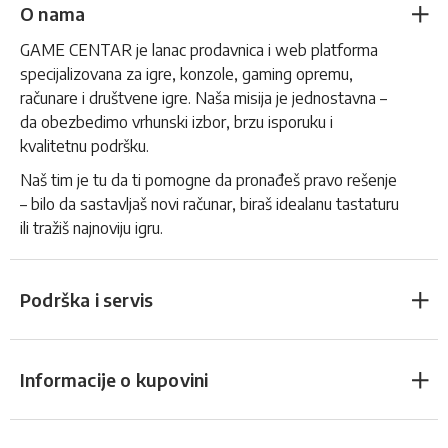
O nama
GAME CENTAR je lanac prodavnica i web platforma
specijalizovana za igre, konzole, gaming opremu,
računare i društvene igre. Naša misija je jednostavna –
da obezbedimo vrhunski izbor, brzu isporuku i
kvalitetnu podršku.
Naš tim je tu da ti pomogne da pronađeš pravo rešenje
– bilo da sastavljaš novi računar, biraš idealanu tastaturu
ili tražiš najnoviju igru.
Podrška i servis
Informacije o kupovini