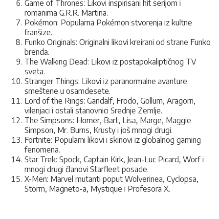
Game of Thrones: Likovi inspirisani hit serijom i
romanima G.R.R. Martina.
Pokémon: Popularna Pokémon stvorenja iz kultne
franšize.
Funko Originals: Originalni likovi kreirani od strane Funko
brenda.
The Walking Dead: Likovi iz postapokaliptičnog TV
sveta.
Stranger Things: Likovi iz paranormalne avanture
smeštene u osamdesete.
Lord of the Rings: Gandalf, Frodo, Gollum, Aragorn,
vilenjaci i ostali stanovnici Srednje Zemlje.
The Simpsons: Homer, Bart, Lisa, Marge, Maggie
Simpson, Mr. Burns, Krusty i još mnogi drugi.
Fortnite: Popularni likovi i skinovi iz globalnog gaming
fenomena.
Star Trek: Spock, Captain Kirk, Jean-Luc Picard, Worf i
mnogi drugi članovi Starfleet posade.
X-Men: Marvel mutanti poput Wolverinea, Cyclopsa,
Storm, Magneto-a, Mystique i Profesora X.