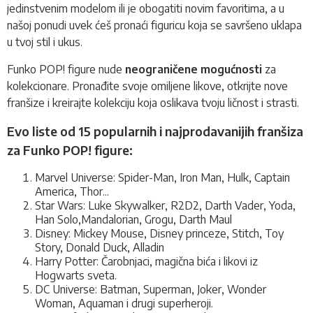
jedinstvenim modelom ili je obogatiti novim favoritima, a u
našoj ponudi uvek ćeš pronaći figuricu koja se savršeno uklapa
u tvoj stil i ukus.
Funko POP! figure nude
neograničene mogućnosti
za
kolekcionare. Pronađite svoje omiljene likove, otkrijte nove
franšize i kreirajte kolekciju koja oslikava tvoju ličnost i strasti.
Evo liste od 15 popularnih i najprodavanijih franšiza
za Funko POP! figure:
Marvel Universe: Spider-Man, Iron Man, Hulk, Captain
America, Thor...
Star Wars: Luke Skywalker, R2D2, Darth Vader, Yoda,
Han Solo,Mandalorian, Grogu, Darth Maul
Disney: Mickey Mouse, Disney princeze, Stitch, Toy
Story, Donald Duck, Alladin
Harry Potter: Čarobnjaci, magična bića i likovi iz
Hogwarts sveta.
DC Universe: Batman, Superman, Joker, Wonder
Woman, Aquaman i drugi superheroji.