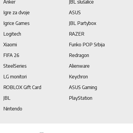
Anker
JBL slušalice
Igre za dvoje
ASUS
Igrice Games
JBL Partybox
Logitech
RAZER
Xiaomi
Funko POP Srbija
FIFA 26
Redragon
SteelSeries
Alienware
LG monitori
Keychron
ROBLOX Gift Card
ASUS Gaming
JBL
PlayStation
Nintendo