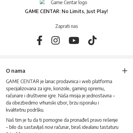
GAME CENTAR: No Limits, Just Play!
Zaprati nas
O nama
GAME CENTAR je lanac prodavnica i web platforma
specijalizovana za igre, konzole, gaming opremu,
računare i društvene igre. Naša misija je jednostavna –
da obezbedimo vrhunski izbor, brzu isporuku i
kvalitetnu podršku.
Naš tim je tu da ti pomogne da pronađeš pravo rešenje
– bilo da sastavljaš novi računar, biraš idealanu tastaturu