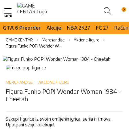
Pretraži
Skip
to
Content
GTA 6 Preorder
Akcije
NBA 2K27
FC 27
Računa
GAME CENTAR
Merchandise
Akcione figure
Figura Funko POP! Wonder Woman 1984 - Cheetah
Skip
to
Skip
the
to
end
the
of
beginning
MERCHANDISE
AKCIONE FIGURE
the
of
Figura Funko POP! Wonder Woman 1984 -
images
the
Cheetah
gallery
images
gallery
Sakupi figurice iz svojih omiljenih igrica, serija i filmova.
Upotpuni svoju kolekciju!