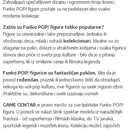
Zahvaljujući upečatljivom dizajnu i ogromnom broju licenci,
Funko POP!
figure postale su nezaobilazan deo svake
moderne kolekcije.
Zašto su Funko POP! figure toliko popularne?
Figure su univerzalne i lako prepoznatljive. Jednako ih
obožavaju deca, mladi i odrasli
kolekcionari
. Idealne su za
izlaganje na polici, dolaze u atraktivnim kutijama i svaka figurica
donosi deo priče iz sveta pop kulture - bilo da je u pitanju
superheroj, lik iz omiljene serije ili filmska legenda.
Funko POP! figurice su fantastičan poklon.
Bilo da je
povod
rođendan
, praznik ili jednostavno želiš da obraduješ
nekoga ko voli pop kulturu, ove figurice su uvek siguran izbor.
Praktične su, dekorativne i uvek izazivaju osmeh.
GAME CENTAR
je pravo mesto za sve ljubitelje Funko POP!
figura. U ponudi se nalazi širok spektar modela iz najrazličitijih
franšiza - od superheroja i filmskih klasika, do TV junaka,
sportskih legendi i muzičkih ikona. Kolekciju možeš započeti