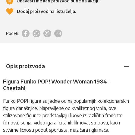
Obavesti me kad proizvod bude na akciji.
Dodaj proizvod na listu želja.
Podeli:
Opis proizvoda
Figura Funko POP! Wonder Woman 1984 -
Cheetah!
Funko POP!
figure
su jedne od najpopularnijih kolekcionarskih
figura današnjice. Napravljene od kvalitetnog vinila, ove
stilizovane figurice predstavljaju likove iz različitih franšiza:
filmova, serija, video igara, crtanih filmova, stripova, kao i
stvarne ličnosti poput sportista, muzičara i glumaca.