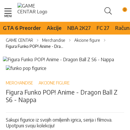
Pretraži
Skip
to
Content
GTA 6 Preorder
Akcije
NBA 2K27
FC 27
Računa
GAME CENTAR
Merchandise
Akcione figure
Figura Funko POP! Anime - Dragon Ball Z S6 - Nappa
Skip
to
Skip
the
to
end
the
of
beginning
MERCHANDISE
AKCIONE FIGURE
the
of
Figura Funko POP! Anime - Dragon Ball Z
images
the
S6 - Nappa
gallery
images
gallery
Sakupi figurice iz svojih omiljenih igrica, serija i filmova.
Upotpuni svoju kolekciju!