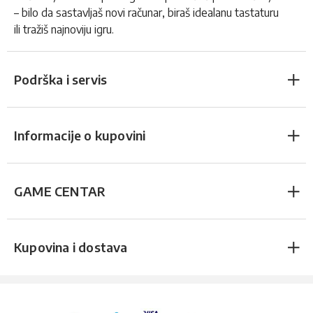
– bilo da sastavljaš novi računar, biraš idealanu tastaturu
ili tražiš najnoviju igru.
Podrška i servis
Informacije o kupovini
GAME CENTAR
Kupovina i dostava