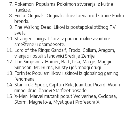
Pokémon: Popularna Pokémon stvorenja iz kultne
franšize.
Funko Originals: Originalni likovi kreirani od strane Funko
brenda.
The Walking Dead: Likovi iz postapokaliptičnog TV
sveta.
Stranger Things: Likovi iz paranormalne avanture
smeštene u osamdesete.
Lord of the Rings: Gandalf, Frodo, Gollum, Aragorn,
vilenjaci i ostali stanovnici Srednje Zemlje.
The Simpsons: Homer, Bart, Lisa, Marge, Maggie
Simpson, Mr. Burns, Krusty i još mnogi drugi.
Fortnite: Popularni likovi i skinovi iz globalnog gaming
fenomena.
Star Trek: Spock, Captain Kirk, Jean-Luc Picard, Worf i
mnogi drugi članovi Starfleet posade.
X-Men: Marvel mutanti poput Wolverinea, Cyclopsa,
Storm, Magneto-a, Mystique i Profesora X.