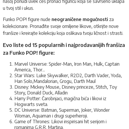
našoj ponudi uvek ćeš pronaći figuricu koja se savršeno uklapa
u tvoj stil i ukus.
Funko POP! figure nude
neograničene mogućnosti
za
kolekcionare. Pronađite svoje omiljene likove, otkrijte nove
franšize i kreirajte kolekciju koja oslikava tvoju ličnost i strasti.
Evo liste od 15 popularnih i najprodavanijih franšiza
za Funko POP! figure:
Marvel Universe: Spider-Man, Iron Man, Hulk, Captain
America, Thor...
Star Wars: Luke Skywalker, R2D2, Darth Vader, Yoda,
Han Solo,Mandalorian, Grogu, Darth Maul
Disney: Mickey Mouse, Disney princeze, Stitch, Toy
Story, Donald Duck, Alladin
Harry Potter: Čarobnjaci, magična bića i likovi iz
Hogwarts sveta.
DC Universe: Batman, Superman, Joker, Wonder
Woman, Aquaman i drugi superheroji.
Game of Thrones: Likovi inspirisani hit serijom i
romanima G.R.R. Martina.