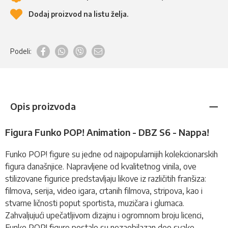
Dodaj proizvod na listu želja.
Podeli:
Opis proizvoda
Figura Funko POP! Animation - DBZ S6 - Nappa!
Funko POP!
figure
su jedne od najpopularnijih kolekcionarskih
figura današnjice. Napravljene od kvalitetnog vinila, ove
stilizovane figurice predstavljaju likove iz različitih franšiza:
filmova, serija, video igara, crtanih filmova, stripova, kao i
stvarne ličnosti poput sportista, muzičara i glumaca.
Zahvaljujući upečatljivom dizajnu i ogromnom broju licenci,
Funko POP!
figure postale su nezaobilazan deo svake