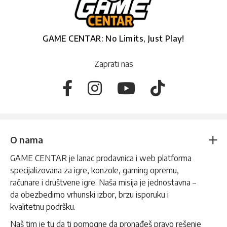
GAME CENTAR: No Limits, Just Play!
Zaprati nas
O nama
GAME CENTAR je lanac prodavnica i web platforma
specijalizovana za igre, konzole, gaming opremu,
računare i društvene igre. Naša misija je jednostavna –
da obezbedimo vrhunski izbor, brzu isporuku i
kvalitetnu podršku.
Naš tim je tu da ti pomogne da pronađeš pravo rešenje