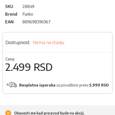
SKU
28849
Brend
Funko
EAN
889698396967
Nema na stanju
Cena:
2.499 RSD
Besplatna isporuka
za porudžbine preko
5.999 RSD
Obavesti me kad proizvod bude na akciji.