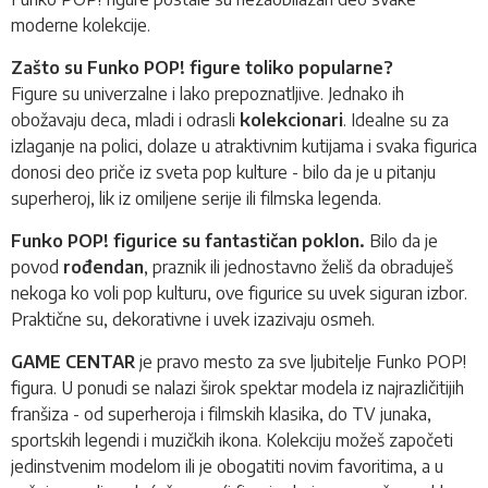
moderne kolekcije.
Zašto su Funko POP! figure toliko popularne?
Figure su univerzalne i lako prepoznatljive. Jednako ih
obožavaju deca, mladi i odrasli
kolekcionari
. Idealne su za
izlaganje na polici, dolaze u atraktivnim kutijama i svaka figurica
donosi deo priče iz sveta pop kulture - bilo da je u pitanju
superheroj, lik iz omiljene serije ili filmska legenda.
Funko POP! figurice su fantastičan poklon.
Bilo da je
povod
rođendan
, praznik ili jednostavno želiš da obraduješ
nekoga ko voli pop kulturu, ove figurice su uvek siguran izbor.
Praktične su, dekorativne i uvek izazivaju osmeh.
GAME CENTAR
je pravo mesto za sve ljubitelje Funko POP!
figura. U ponudi se nalazi širok spektar modela iz najrazličitijih
franšiza - od superheroja i filmskih klasika, do TV junaka,
sportskih legendi i muzičkih ikona. Kolekciju možeš započeti
jedinstvenim modelom ili je obogatiti novim favoritima, a u