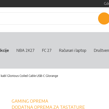
Gde
P
kcije
NBA 2K27
FC 27
Računari i laptop
Društven
 kabl Glorious Coiled Cable USB-C Glorange
GAMING OPREMA
DODATNA OPREMA ZA TASTATURE