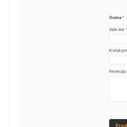
Ocena
Vaše ime
Kratak pr
Recenzija
Pros