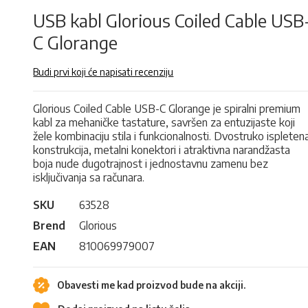
USB kabl Glorious Coiled Cable USB
C Glorange
Budi prvi koji će napisati recenziju
Glorious Coiled Cable USB-C Glorange je spiralni premium
kabl za mehaničke tastature, savršen za entuzijaste koji
žele kombinaciju stila i funkcionalnosti. Dvostruko ispleten
konstrukcija, metalni konektori i atraktivna narandžasta
boja nude dugotrajnost i jednostavnu zamenu bez
isključivanja sa računara.
SKU
63528
Brend
Glorious
EAN
810069979007
Obavesti me kad proizvod bude na akciji.