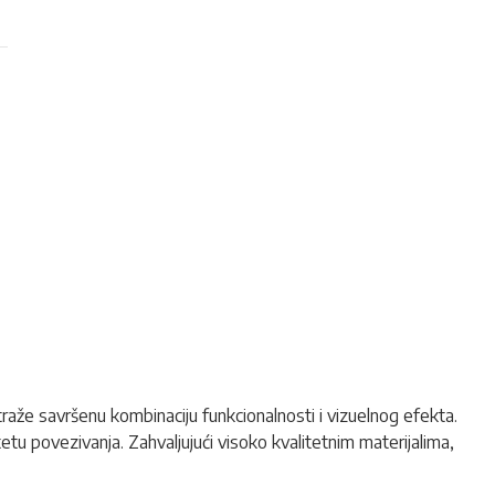
raže savršenu kombinaciju funkcionalnosti i vizuelnog efekta.
tetu povezivanja. Zahvaljujući visoko kvalitetnim materijalima,