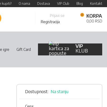
 kupiti?
O nama
Dostava
VIP Club
Blog
Kontakt
Skip
KORPA
Prijavi se
retraži
to
0,00 RSD
Registracija
Content
VIP
e igre
Gift Card
KLUB
Na stanju
Cena: