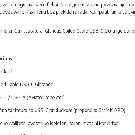
de, već omogućava veću fleksibilnost, jednostavno povezivanje i d
povezivanje ili zamenu bez prekidanja rada. Kompatibilan je sa s
etu mehaničkih tastatura, Glorious Coiled Cable USB-C Glorange dono
orious
B kabl
iled Cable USB-C Glorange
B-C / USB-A (Aviator konektor)
ćina tastatura sa USB-C priključkom (preporuka: GMMK PRO)
okokvalitetni dvostruko ispleteni najlon, metalni konektori