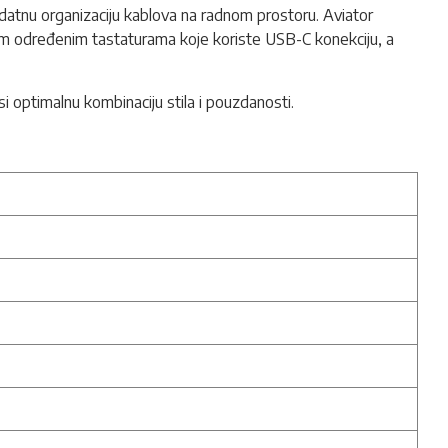
odatnu organizaciju kablova na radnom prostoru. Aviator
vim određenim tastaturama koje koriste USB-C konekciju, a
si optimalnu kombinaciju stila i pouzdanosti.