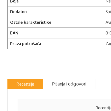
Boja
Na
Dodatno
Spi
Ostale karakteristike
Avi
EAN
81
Prava potrošača
Zag
Pitanja i odgovori
Recenzije
Recenzija