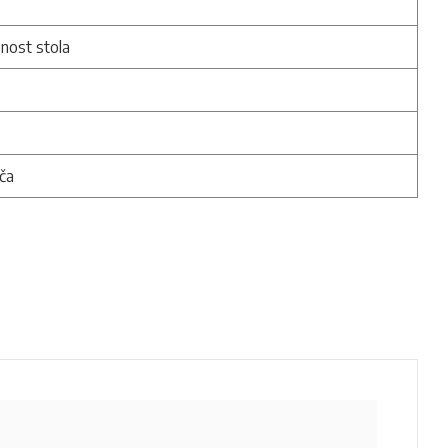
enost stola
ča