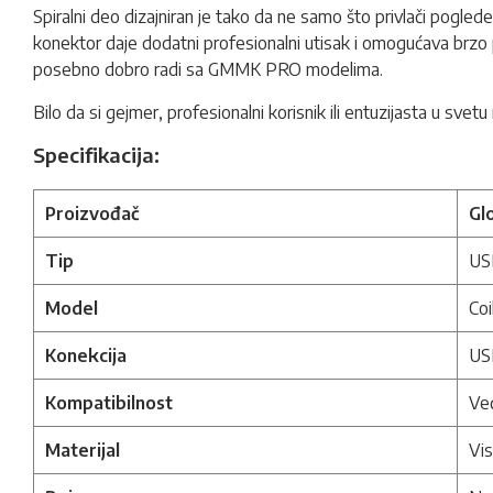
Spiralni deo dizajniran je tako da ne samo što privlači pogle
konektor daje dodatni profesionalni utisak i omogućava brzo 
posebno dobro radi sa GMMK PRO modelima.
Bilo da si gejmer, profesionalni korisnik ili entuzijasta u sv
Specifikacija:
Proizvođač
Gl
Tip
US
Model
Co
Konekcija
US
Kompatibilnost
Ve
Materijal
Vis