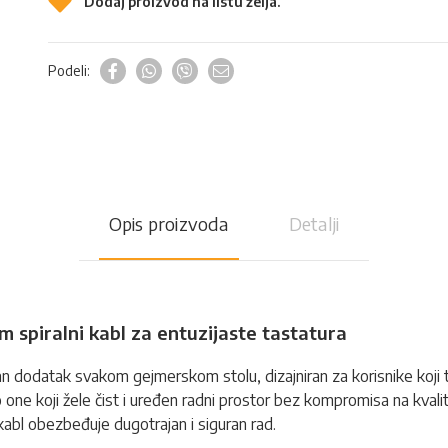
Dodaj proizvod na listu želja.
Podeli:
Opis proizvoda
Detalji
 spiralni kabl za entuzijaste tastatura
an dodatak svakom gejmerskom stolu, dizajniran za korisnike koji t
to one koji žele čist i uređen radni prostor bez kompromisa na kvali
kabl obezbeđuje dugotrajan i siguran rad.