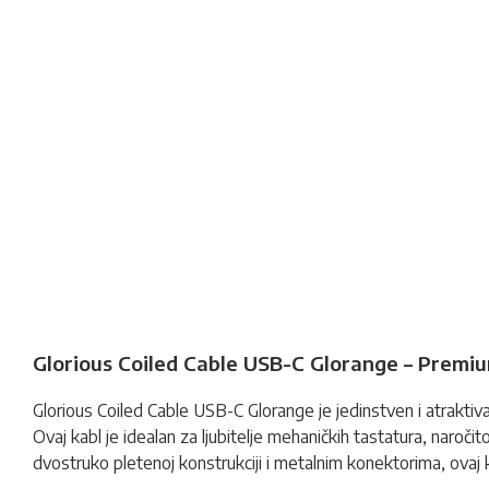
Glorious Coiled Cable USB-C Glorange – Premium
Glorious Coiled Cable USB-C Glorange je jedinstven i atraktiv
Ovaj kabl je idealan za ljubitelje mehaničkih tastatura, naroči
dvostruko pletenoj konstrukciji i metalnim konektorima, ovaj 