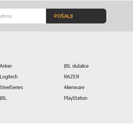
POŠALJI
Anker
JBL slušalice
Logitech
RAZER
SteelSeries
Alienware
JBL
PlayStation