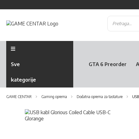
Sve
GTA 6 Preorder
A
kategorije
GAME CENTAR
Gaming oprema
Dodatna oprema za tastature
USB
Skip
to
the
Skip
end
to
of
the