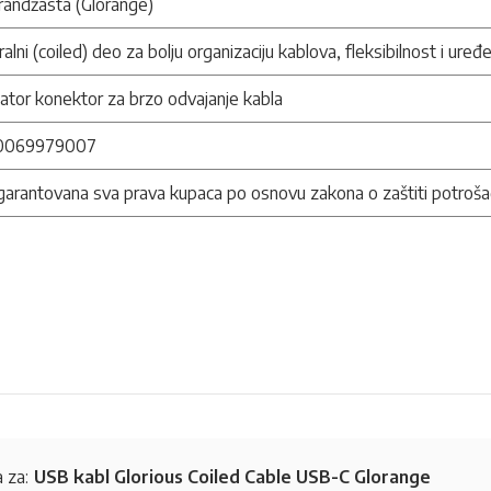
randžasta (Glorange)
ralni (coiled) deo za bolju organizaciju kablova, fleksibilnost i uređ
ator konektor za brzo odvajanje kabla
0069979007
arantovana sva prava kupaca po osnovu zakona o zaštiti potroša
 za:
USB kabl Glorious Coiled Cable USB-C Glorange