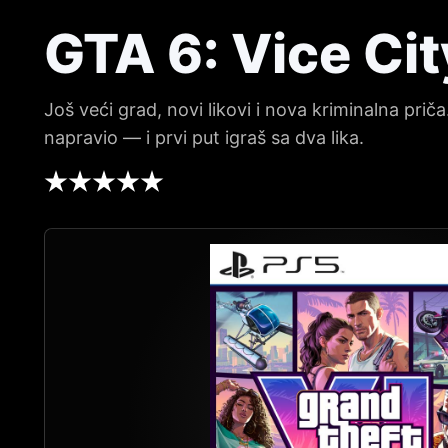
GTA 6: Vice Cit
Još veći grad, novi likovi i nova kriminalna priča
napravio — i prvi put igraš sa dva lika.