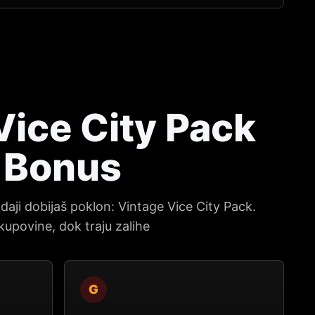
Vice City Pack
 Bonus
aji dobijaš poklon: Vintage Vice City Pack.
kupovine, dok traju zalihe
G