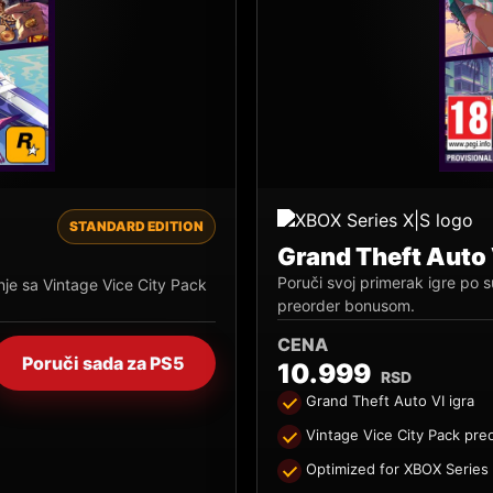
STANDARD EDITION
Grand Theft Auto
Poruči svoj primerak igre po 
nje sa Vintage Vice City Pack
preorder bonusom.
CENA
Poruči sada za PS5
10.999
RSD
Grand Theft Auto VI igra
Vintage Vice City Pack pr
Optimized for XBOX Series