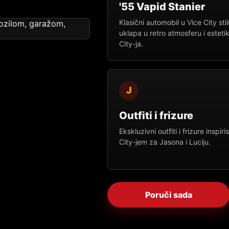
'55 Vapid Stanier
Klasični automobil u Vice City stil
uklapa u retro atmosferu i esteti
City-ja.
J
Outfiti i frizure
Ekskluzivni outfiti i frizure inspiri
City-jem za Jasona i Luciju.
Poruči sada