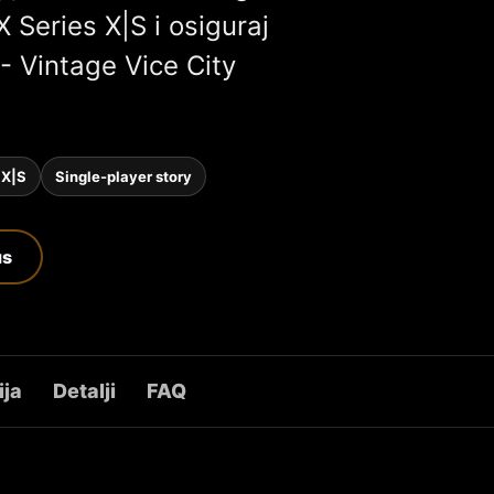
X Series X|S i osiguraj
- Vintage Vice City
 X|S
Single-player story
us
ija
Detalji
FAQ