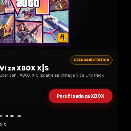
STANDARD EDITION
 VI za XBOX X|S
super ceni. XBOX X|S izdanje sa Vintage Vice City Pack
Poruči sada za XBOX
eorder bonus
 X|S