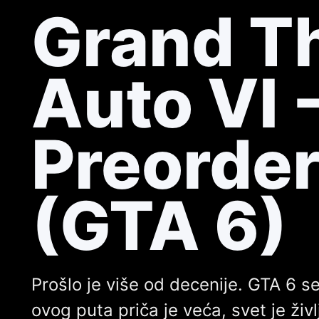
Grand T
Auto VI 
Preorder
(GTA 6)
Prošlo je više od decenije. GTA 6 se
ovog puta priča je veća, svet je življ