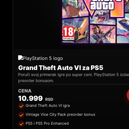
Grand Theft Auto VI za PS5
Poruči svoj primerak igre po super ceni. PlayStation 5 izda
preorder bonusom.
CENA
10.999
RSD
Grand Theft Auto VI igra
Vintage Vice City Pack preorder bonus
PS5 i PS5 Pro Enhanced