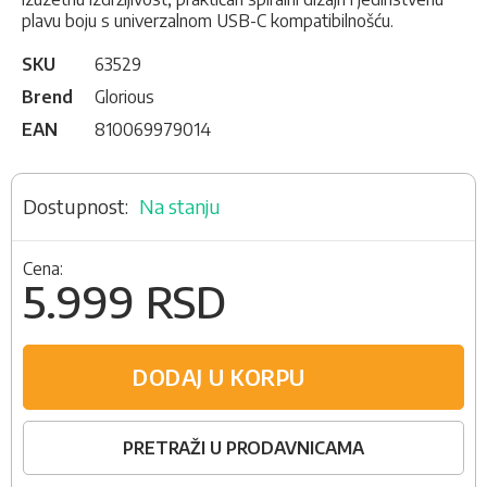
plavu boju s univerzalnom USB-C kompatibilnošću.
SKU
63529
Brend
Glorious
EAN
810069979014
Na stanju
Cena:
5.999 RSD
DODAJ U KORPU
PRETRAŽI U PRODAVNICAMA