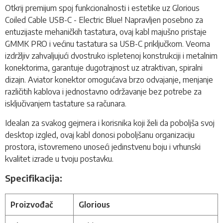
Otkrij premijum spoj funkcionalnosti i estetike uz Glorious
Coiled Cable USB-C - Electric Blue! Napravljen posebno za
entuzijaste mehaničkih tastatura, ovaj kabl majušno pristaje
GMMK PRO i većinu tastatura sa USB-C priključkom. Veoma
izdržljiv zahvaljujući dvostruko ispletenoj konstrukciji i metalnim
konektorima, garantuje dugotrajnost uz atraktivan, spiralni
dizajn. Aviator konektor omogućava brzo odvajanje, menjanje
različitih kablova i jednostavno održavanje bez potrebe za
isključivanjem tastature sa računara.
Idealan za svakog gejmera i korisnika koji želi da poboljša svoj
desktop izgled, ovaj kabl donosi poboljšanu organizaciju
prostora, istovremeno unoseći jedinstvenu boju i vrhunski
kvalitet izrade u tvoju postavku.
Specifikacija:
Proizvođač
Glorious