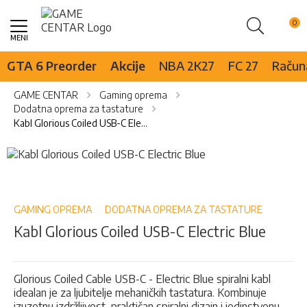
Pretraži
Skip
to
Content
GTA 6 Preorder
Akcije
NBA 2K27
FC 27
Računa
GAME CENTAR
Gaming oprema
Dodatna oprema za tastature
Kabl Glorious Coiled USB-C Electric Blue
Skip
to
Skip
the
to
end
the
of
beginning
GAMING OPREMA
DODATNA OPREMA ZA TASTATURE
the
of
Kabl Glorious Coiled USB-C Electric Blue
images
the
gallery
images
gallery
Glorious Coiled Cable USB-C - Electric Blue spiralni kabl
idealan je za ljubitelje mehaničkih tastatura. Kombinuje
izuzetnu izdržljivost, praktičan spiralni dizajn i jedinstvenu