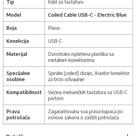
Tip
Kabl za tastaturu
Model
Coiled Cable USB-C - Electric Blue
Boja
Plava
Konekcija
USB-C
Materijal
Dvostruko ispletena plastika sa
metalnim konektorima
Specijalne
Spiralni (coiled) dizajn, Aviator konektor
osobine
za brzo odvajanje
Kompatibilnost
Većina mehaničkih tastatura sa USB-C
portom
Prava
Zagarantovana sva prava kupaca po
potrošača
osnovu zakona o zaštiti potrošača