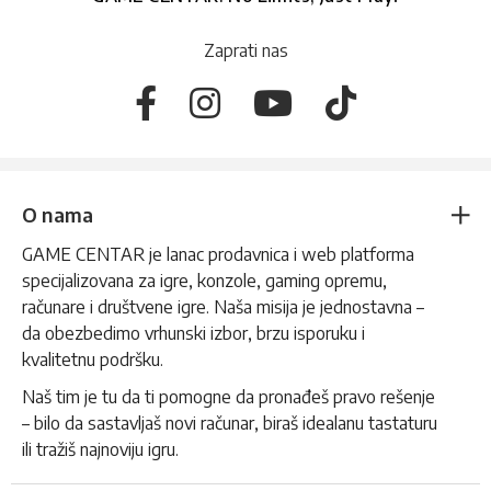
Zaprati nas
O nama
GAME CENTAR je lanac prodavnica i web platforma
specijalizovana za igre, konzole, gaming opremu,
računare i društvene igre. Naša misija je jednostavna –
da obezbedimo vrhunski izbor, brzu isporuku i
kvalitetnu podršku.
Naš tim je tu da ti pomogne da pronađeš pravo rešenje
– bilo da sastavljaš novi računar, biraš idealanu tastaturu
ili tražiš najnoviju igru.