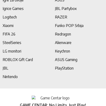
Igre za dvoje
ASUS
Igrice Games
JBL Partybox
Logitech
RAZER
Xiaomi
Funko POP Srbija
FIFA 26
Redragon
SteelSeries
Alienware
LG monitori
Keychron
ROBLOX Gift Card
ASUS Gaming
JBL
PlayStation
Nintendo
GAME CENTAR: No Limits, Just Play!