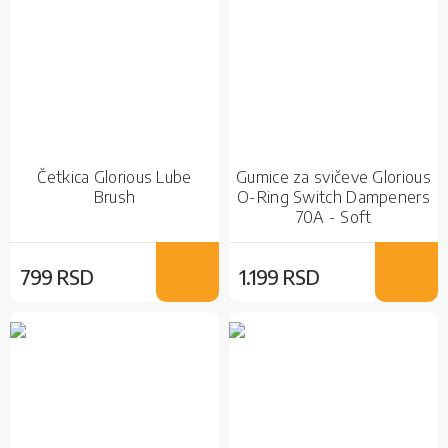
Četkica Glorious Lube
Gumice za svičeve Glorious
Brush
O-Ring Switch Dampeners
70A - Soft
799 RSD
1.199 RSD