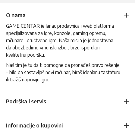
O nama
GAME CENTAR je lanac prodavnica i web platforma
specijalizovana za igre, konzole, gaming opremu,
računare i društvene igre. Naša misija je jednostavna –
da obezbedimo vrhunski izbor, brzu isporuku i
kvalitetnu podršku.
Naš tim je tu da ti pomogne da pronađeš pravo rešenje
– bilo da sastavljaš novi računar, biraš idealanu tastaturu
ili tražiš najnoviju igru.
Podrška i servis
Informacije o kupovini