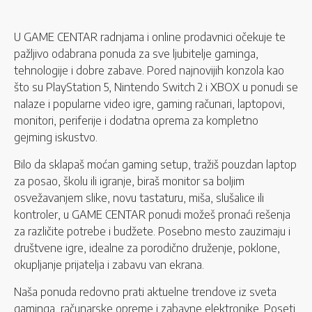
U GAME CENTAR radnjama i online prodavnici očekuje te
pažljivo odabrana ponuda za sve ljubitelje gaminga,
tehnologije i dobre zabave. Pored najnovijih konzola kao
što su PlayStation 5, Nintendo Switch 2 i XBOX u ponudi se
nalaze i popularne video igre, gaming računari, laptopovi,
monitori, periferije i dodatna oprema za kompletno
gejming iskustvo.
Bilo da sklapaš moćan gaming setup, tražiš pouzdan laptop
za posao, školu ili igranje, biraš monitor sa boljim
osvežavanjem slike, novu tastaturu, miša, slušalice ili
kontroler, u GAME CENTAR ponudi možeš pronaći rešenja
za različite potrebe i budžete. Posebno mesto zauzimaju i
društvene igre, idealne za porodično druženje, poklone,
okupljanje prijatelja i zabavu van ekrana.
Naša ponuda redovno prati aktuelne trendove iz sveta
gaminga, računarske opreme i zabavne elektronike. Poseti