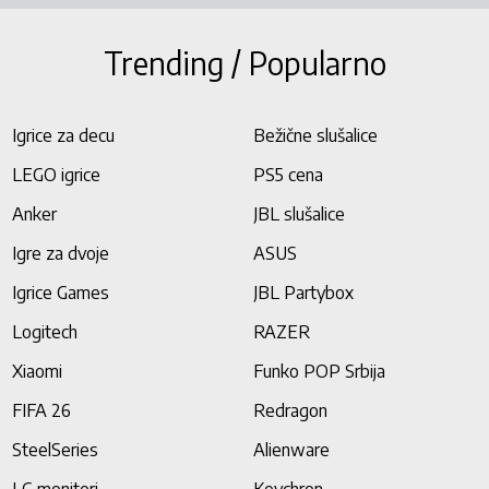
Trending / Popularno
Igrice za decu
Bežične slušalice
LEGO igrice
PS5 cena
Anker
JBL slušalice
Igre za dvoje
ASUS
Igrice Games
JBL Partybox
Logitech
RAZER
Xiaomi
Funko POP Srbija
FIFA 26
Redragon
SteelSeries
Alienware