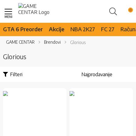
Pretraži
Skip
to
Content
GTA 6 Preorder
Akcije
NBA 2K27
FC 27
Računa
GAME CENTAR
Brendovi
Glorious
Glorious
Filteri