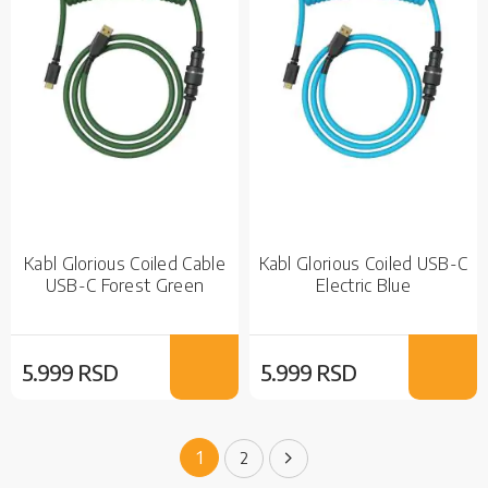
Kabl Glorious Coiled Cable
Kabl Glorious Coiled USB-C
USB-C Forest Green
Electric Blue
5.999 RSD
5.999 RSD
Page
You're currently reading page
1
Page
Page
Sledeće
2