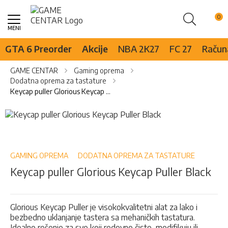
Pretraži
Skip
to
Content
GTA 6 Preorder
Akcije
NBA 2K27
FC 27
Računa
GAME CENTAR
Gaming oprema
Dodatna oprema za tastature
Keycap puller Glorious Keycap Puller Black
Skip
to
Skip
the
to
end
the
of
beginning
GAMING OPREMA
DODATNA OPREMA ZA TASTATURE
the
of
Keycap puller Glorious Keycap Puller Black
images
the
gallery
images
gallery
Glorious Keycap Puller je visokokvalitetni alat za lako i
bezbedno uklanjanje tastera sa mehaničkih tastatura.
Idealno rešenje za sve koji redovno čiste, modifikuju ili