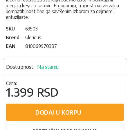
menjaju keycap setove. Ergonomija, trajnost i univerzalna
kompatibilnost čine ga savršenim izborom za gejmere i
entuzijaste.
SKU
63503
Brend
Glorious
EAN
810069970387
Na stanju
Cena:
1.399 RSD
DODAJ U KORPU