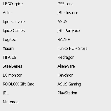
LEGO igrice
PS5 cena
Anker
JBL slušalice
Igre za dvoje
ASUS
Igrice Games
JBL Partybox
Logitech
RAZER
Xiaomi
Funko POP Srbija
FIFA 26
Redragon
SteelSeries
Alienware
LG monitori
Keychron
ROBLOX Gift Card
ASUS Gaming
JBL
PlayStation
Nintendo