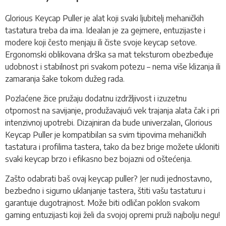
Glorious Keycap Puller je alat koji svaki ljubitelj mehaničkih
tastatura treba da ima. Idealan je za gejmere, entuzijaste i
modere koji često menjaju ili čiste svoje keycap setove.
Ergonomski oblikovana drška sa mat teksturom obezbeđuje
udobnost i stabilnost pri svakom potezu – nema više klizanja ili
zamaranja šake tokom dužeg rada.
Pozlaćene žice pružaju dodatnu izdržljivost i izuzetnu
otpornost na savijanje, produžavajući vek trajanja alata čak i pri
intenzivnoj upotrebi. Dizajniran da bude univerzalan, Glorious
Keycap Puller je kompatibilan sa svim tipovima mehaničkih
tastatura i profilima tastera, tako da bez brige možete ukloniti
svaki keycap brzo i efikasno bez bojazni od oštećenja.
Zašto odabrati baš ovaj keycap puller? Jer nudi jednostavno,
bezbedno i sigurno uklanjanje tastera, štiti vašu tastaturu i
garantuje dugotrajnost. Može biti odličan poklon svakom
gaming entuzijasti koji želi da svojoj opremi pruži najbolju negu!