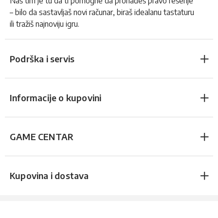
Naš tim je tu da ti pomogne da pronađeš pravo rešenje
– bilo da sastavljaš novi računar, biraš idealanu tastaturu
ili tražiš najnoviju igru.
Podrška i servis
Informacije o kupovini
GAME CENTAR
Kupovina i dostava