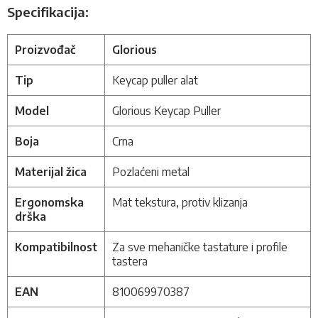
Specifikacija:
Proizvođač
Glorious
Tip
Keycap puller alat
Model
Glorious Keycap Puller
Boja
Crna
Materijal žica
Pozlaćeni metal
Ergonomska
Mat tekstura, protiv klizanja
drška
Kompatibilnost
Za sve mehaničke tastature i profile
tastera
EAN
810069970387