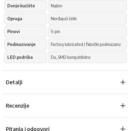
Donje kućište
Najlon
Opruga
Nerđajući čelik
Pinovi
5-pin
Podmazivanje
Factory lubricated / fabrički podmazano
LED podrška
Da, SMD kompatibilno
Detalji
Recenzije
Pitanja i odgovori