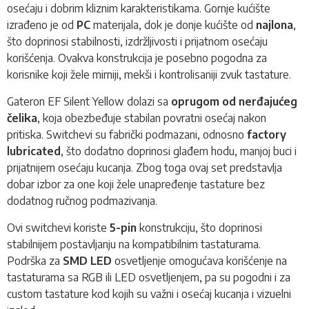
osećaju i dobrim kliznim karakteristikama. Gornje kućište
izrađeno je od
PC
materijala, dok je donje kućište od
najlona
,
što doprinosi stabilnosti, izdržljivosti i prijatnom osećaju
korišćenja. Ovakva konstrukcija je posebno pogodna za
korisnike koji žele mirniji, mekši i kontrolisaniji zvuk tastature.
Gateron EF Silent Yellow dolazi sa
oprugom od nerđajućeg
čelika
, koja obezbeđuje stabilan povratni osećaj nakon
pritiska. Switchevi su fabrički podmazani, odnosno
factory
lubricated
, što dodatno doprinosi glađem hodu, manjoj buci i
prijatnijem osećaju kucanja. Zbog toga ovaj set predstavlja
dobar izbor za one koji žele unapređenje tastature bez
dodatnog ručnog podmazivanja.
Ovi switchevi koriste
5-pin
konstrukciju, što doprinosi
stabilnijem postavljanju na kompatibilnim tastaturama.
Podrška za
SMD LED
osvetljenje omogućava korišćenje na
tastaturama sa RGB ili LED osvetljenjem, pa su pogodni i za
custom tastature kod kojih su važni i osećaj kucanja i vizuelni