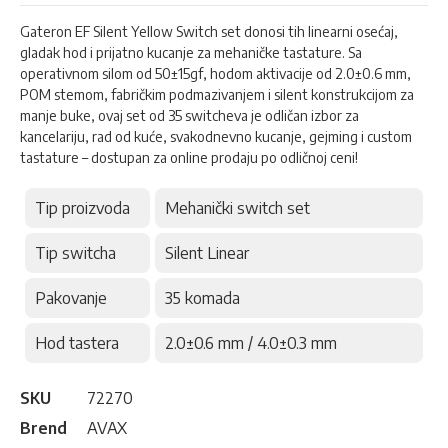
Gateron EF Silent Yellow Switch set donosi tih linearni osećaj,
gladak hod i prijatno kucanje za mehaničke tastature. Sa
operativnom silom od 50±15gf, hodom aktivacije od 2.0±0.6 mm,
POM stemom, fabričkim podmazivanjem i silent konstrukcijom za
manje buke, ovaj set od 35 switcheva je odličan izbor za
kancelariju, rad od kuće, svakodnevno kucanje, gejming i custom
tastature – dostupan za online prodaju po odličnoj ceni!
Tip proizvoda
Mehanički switch set
Tip switcha
Silent Linear
Pakovanje
35 komada
Hod tastera
2.0±0.6 mm / 4.0±0.3 mm
SKU
72270
Brend
AVAX