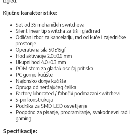
izgled.
Ključne karakteristike:
Set od 35 mehaničkih switcheva
Silent linear tip switcha za tiši i glađi rad
Odličan izbor za kancelariju, rad od kuće i zajedničke
prostorije
Operativna sila 50±15gf
Hod aktivacije 2.0±0.6 mm
Ukupni hod 4.0±0.3 mm
POM stem za gladak osećaj pritiska
PC gornje kućište
Najlonsko donje kućište
Opruga od nerđajućeg čelika
Factory lubricated / fabrički podmazani switchevi
5-pin konstrukcija
Podrška za SMD LED osvetljenje
Pogodno za pisanje, programiranje, svakodnevni rad i
gaming
Specifikacije: