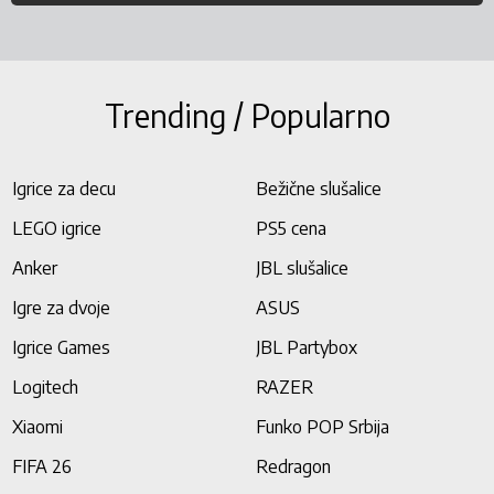
Trending / Popularno
Igrice za decu
Bežične slušalice
LEGO igrice
PS5 cena
Anker
JBL slušalice
Igre za dvoje
ASUS
Igrice Games
JBL Partybox
Logitech
RAZER
Xiaomi
Funko POP Srbija
FIFA 26
Redragon