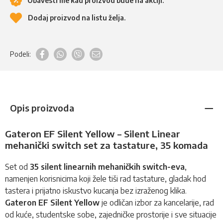
Obavesti me kad proizvod bude na akciji.
Dodaj proizvod na listu želja.
Podeli:
Opis proizvoda
Gateron EF Silent Yellow – Silent Linear
mehanički switch set za tastature, 35 komada
Set od
35 silent linearnih mehaničkih
switch-eva
,
namenjen korisnicima koji žele tiši rad tastature, gladak hod
tastera i prijatno iskustvo kucanja bez izraženog klika.
Gateron EF Silent Yellow
je odličan izbor za kancelarije, rad
od kuće, studentske sobe, zajedničke prostorije i sve situacije