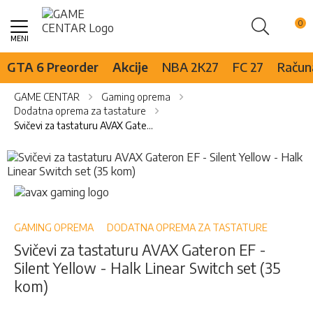
Pretraži
Skip
to
Content
GTA 6 Preorder
Akcije
NBA 2K27
FC 27
Računa
GAME CENTAR
Gaming oprema
Dodatna oprema za tastature
Svičevi za tastaturu AVAX Gateron EF - Silent Yellow - Halk Linear Switch set (35 kom)
Skip
to
the
Skip
end
to
of
the
the
beginning
GAMING OPREMA
DODATNA OPREMA ZA TASTATURE
images
of
Svičevi za tastaturu AVAX Gateron EF -
gallery
the
Silent Yellow - Halk Linear Switch set (35
images
gallery
kom)