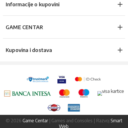
Informacije o kupovini
GAME CENTAR
Kupovina i dostava
© 2026
Game Centar
| Games and Consoles | Razvoj
Smart
Web
.