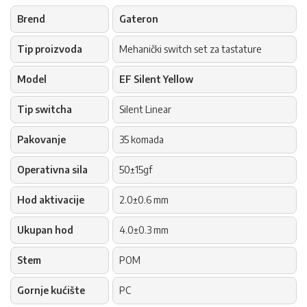
Brend
Gateron
Tip proizvoda
Mehanički switch set za tastature
Model
EF Silent Yellow
Tip switcha
Silent Linear
Pakovanje
35 komada
Operativna sila
50±15gf
Hod aktivacije
2.0±0.6 mm
Ukupan hod
4.0±0.3 mm
Stem
POM
Gornje kućište
PC