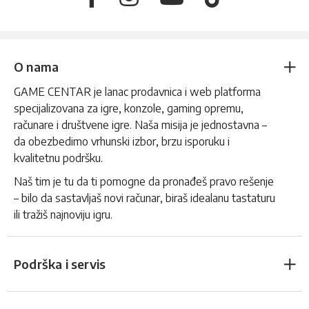
O nama
GAME CENTAR je lanac prodavnica i web platforma
specijalizovana za igre, konzole, gaming opremu,
računare i društvene igre. Naša misija je jednostavna –
da obezbedimo vrhunski izbor, brzu isporuku i
kvalitetnu podršku.
Naš tim je tu da ti pomogne da pronađeš pravo rešenje
– bilo da sastavljaš novi računar, biraš idealanu tastaturu
ili tražiš najnoviju igru.
Podrška i servis