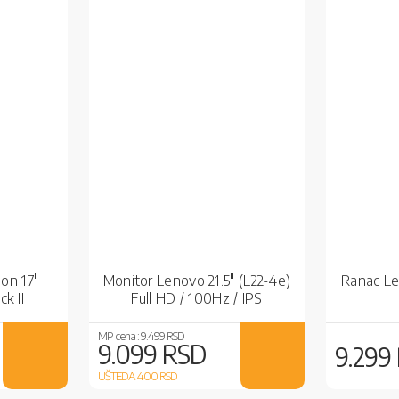
on 17"
Monitor Lenovo 21.5" (L22-4e)
Ranac L
k II
Full HD / 100Hz / IPS
lack
MP cena :
9.499 RSD
9.099 RSD
9.299
UŠTEDA 400
RSD