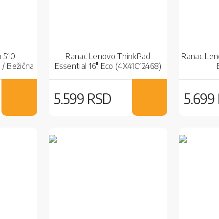
o 510
Ranac Lenovo ThinkPad
Ranac Len
/ Bežična
Essential 16" Eco (4X41C12468)
e Black
Black
5.599 RSD
5.699