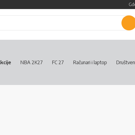
Gde
P
kcije
NBA 2K27
FC 27
Računari i laptop
Društven