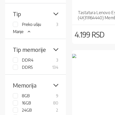
Tastatura Lenovo Es
Tip
(4X31R64440) Mem
Žična / Full Size /
items
Preko ušiju
3
Manje
4.199 RSD
Tip memorije
items
DDR4
3
items
DDR5
134
Memorija
items
8GB
9
items
16GB
80
items
24GB
2