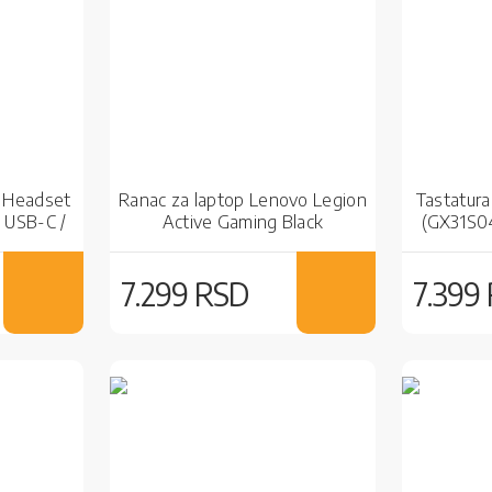
P Headset
Ranac za laptop Lenovo Legion
Tastatur
 USB-C /
Active Gaming Black
(GX31S0
Wir
7.299 RSD
7.399