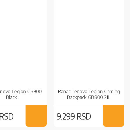
enovo Legion GB900
Ranac Lenovo Legion Gaming
Black
Backpack GB800 21L
(GX41U39300) Light Gray
 RSD
9.299 RSD