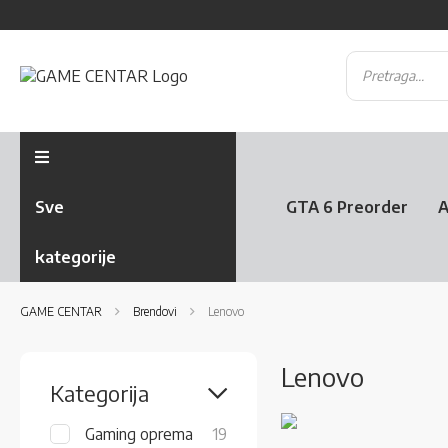
Sve
GTA 6 Preorder
A
kategorije
GAME CENTAR
Brendovi
Lenovo
Lenovo
Kategorija
items
Gaming oprema
19