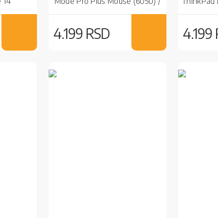
 14"
Mode Pro Plus Mouse (6050) /
ThinkPad E
lack
Bežični / Bluetooth / Bežični /
14" (
Black
4.199 RSD
4.199