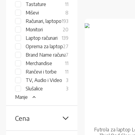
items
Tastature
11
items
Miševi
8
items
Računari, laptopovi i monitori
193
items
Monitori
20
items
Laptop računari
139
items
Oprema za laptop
27
items
Brand Name računari
7
items
Merchandise
11
items
Rančevi i torbe
11
items
TV, Audio i Video
3
items
Slušalice
3
Manje
Cena
Futrola za laptop 