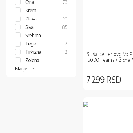
items
Crna
73
item
Krem
1
items
Plava
10
items
Siva
85
item
Srebrna
1
items
Teget
2
items
Tirkizna
2
Slušalice Lenovo VoI
5000 Teams / Žične /
item
Zelena
1
USB / Black
Manje
7.299 RSD