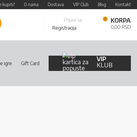
 kupiti?
O nama
Dostava
VIP Club
Blog
Kontakt
Skip
KORPA
Prijavi se
retraži
to
0,00 RSD
Registracija
Content
VIP
e igre
Gift Card
KLUB