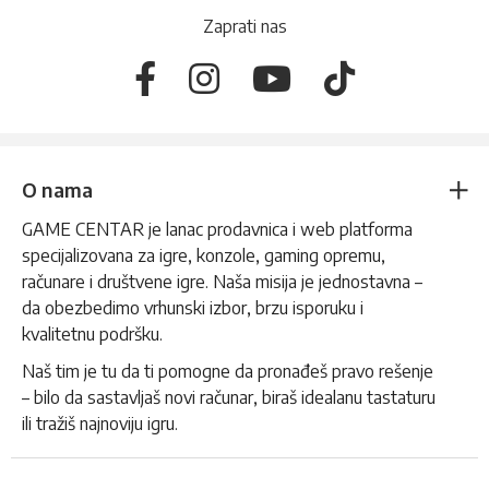
Zaprati nas
O nama
GAME CENTAR je lanac prodavnica i web platforma
specijalizovana za igre, konzole, gaming opremu,
računare i društvene igre. Naša misija je jednostavna –
da obezbedimo vrhunski izbor, brzu isporuku i
kvalitetnu podršku.
Naš tim je tu da ti pomogne da pronađeš pravo rešenje
– bilo da sastavljaš novi računar, biraš idealanu tastaturu
ili tražiš najnoviju igru.