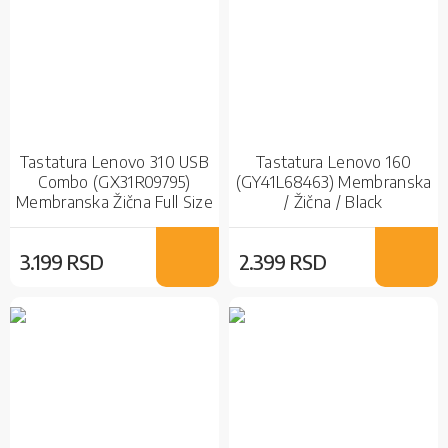
Tastatura Lenovo 310 USB
Tastatura Lenovo 160
Combo (GX31R09795)
(GY41L68463) Membranska
Membranska Žična Full Size
/ Žična / Black
Grey
3.199 RSD
2.399 RSD