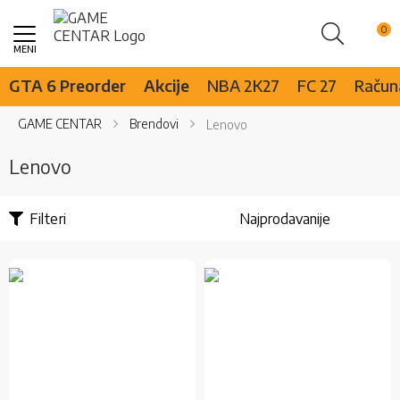
Pretraži
Skip
to
Content
GTA 6 Preorder
Akcije
NBA 2K27
FC 27
Računa
GAME CENTAR
Brendovi
Lenovo
Lenovo
Filteri