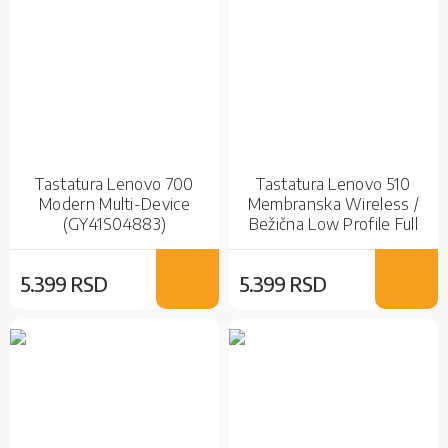
Tastatura Lenovo 700
Tastatura Lenovo 510
Modern Multi-Device
Membranska Wireless /
(GY41S04883)
Bežična Low Profile Full
Membranska Bluetooth /
Size Black
Bežična / Wireless /
5.399 RSD
5.399 RSD
Bežična