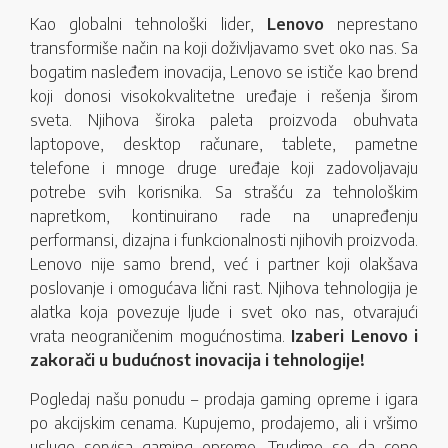
Kao globalni tehnološki lider,
Lenovo
neprestano
transformiše način na koji doživljavamo svet oko nas. Sa
bogatim nasleđem inovacija, Lenovo se ističe kao brend
koji donosi visokokvalitetne uređaje i rešenja širom
sveta. Njihova široka paleta proizvoda obuhvata
laptopove, desktop računare, tablete, pametne
telefone i mnoge druge uređaje koji zadovoljavaju
potrebe svih korisnika. Sa strašću za tehnološkim
napretkom, kontinuirano rade na unapređenju
performansi, dizajna i funkcionalnosti njihovih proizvoda.
Lenovo nije samo brend, već i partner koji olakšava
poslovanje i omogućava lični rast. Njihova tehnologija je
alatka koja povezuje ljude i svet oko nas, otvarajući
vrata neograničenim mogućnostima.
Izaberi Lenovo i
zakorači u budućnost inovacija i tehnologije!
Pogledaj našu ponudu – prodaja gaming opreme i igara
po akcijskim cenama. Kupujemo, prodajemo, ali i vršimo
usluge servisa gaming opreme. Trudimo se da cene