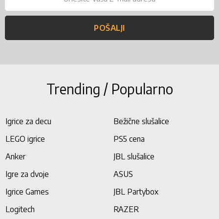
POŠALJI
Trending / Popularno
Igrice za decu
Bežične slušalice
LEGO igrice
PS5 cena
Anker
JBL slušalice
Igre za dvoje
ASUS
Igrice Games
JBL Partybox
Logitech
RAZER