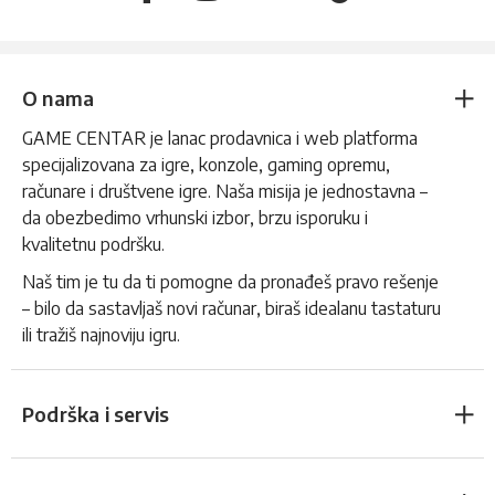
O nama
GAME CENTAR je lanac prodavnica i web platforma
specijalizovana za igre, konzole, gaming opremu,
računare i društvene igre. Naša misija je jednostavna –
da obezbedimo vrhunski izbor, brzu isporuku i
kvalitetnu podršku.
Naš tim je tu da ti pomogne da pronađeš pravo rešenje
– bilo da sastavljaš novi računar, biraš idealanu tastaturu
ili tražiš najnoviju igru.
Podrška i servis