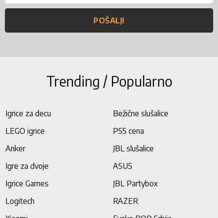
POŠALJI
Trending / Popularno
Igrice za decu
Bežične slušalice
LEGO igrice
PS5 cena
Anker
JBL slušalice
Igre za dvoje
ASUS
Igrice Games
JBL Partybox
Logitech
RAZER