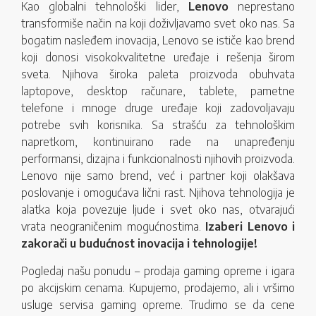
Kao globalni tehnološki lider,
Lenovo
neprestano
transformiše način na koji doživljavamo svet oko nas. Sa
bogatim nasleđem inovacija, Lenovo se ističe kao brend
koji donosi visokokvalitetne uređaje i rešenja širom
sveta. Njihova široka paleta proizvoda obuhvata
laptopove, desktop računare, tablete, pametne
telefone i mnoge druge uređaje koji zadovoljavaju
potrebe svih korisnika. Sa strašću za tehnološkim
napretkom, kontinuirano rade na unapređenju
performansi, dizajna i funkcionalnosti njihovih proizvoda.
Lenovo nije samo brend, već i partner koji olakšava
poslovanje i omogućava lični rast. Njihova tehnologija je
alatka koja povezuje ljude i svet oko nas, otvarajući
vrata neograničenim mogućnostima.
Izaberi Lenovo i
zakorači u budućnost inovacija i tehnologije!
Pogledaj našu ponudu – prodaja gaming opreme i igara
po akcijskim cenama. Kupujemo, prodajemo, ali i vršimo
usluge servisa gaming opreme. Trudimo se da cene