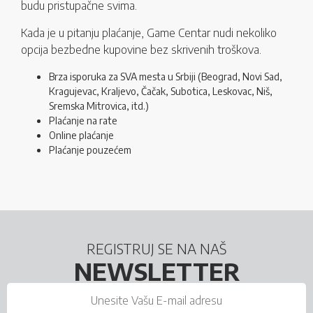
budu pristupačne svima.
Kada je u pitanju plaćanje, Game Centar nudi nekoliko
opcija bezbedne kupovine bez skrivenih troškova.
Brza isporuka za SVA mesta u Srbiji (Beograd, Novi Sad,
Kragujevac, Kraljevo, Čačak, Subotica, Leskovac, Niš,
Sremska Mitrovica, itd.)
Plaćanje na rate
Online plaćanje
Plaćanje pouzećem
REGISTRUJ SE NA NAŠ
NEWSLETTER