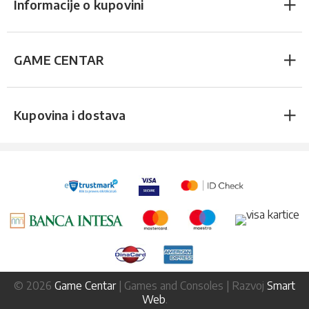
Informacije o kupovini
GAME CENTAR
Kupovina i dostava
© 2026
Game Centar
| Games and Consoles | Razvoj
Smart
Web
.