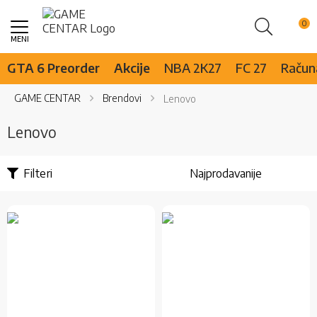
Pretraži
Skip
to
Content
GTA 6 Preorder
Akcije
NBA 2K27
FC 27
Računa
GAME CENTAR
Brendovi
Lenovo
Lenovo
Filteri