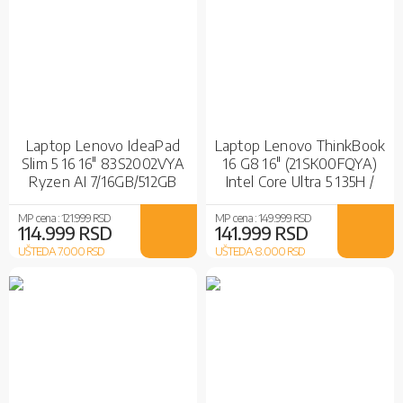
Laptop Lenovo IdeaPad
Laptop Lenovo ThinkBook
Slim 5 16 16" 83S2002VYA
16 G8 16" (21SK00FQYA)
Ryzen AI 7/16GB/512GB
Intel Core Ultra 5 135H /
SSD/Radeon/Radeon
32GB / 512GB SSD / Intel
840M
Arc Graphics / Gray
MP cena :
121.999 RSD
MP cena :
149.999 RSD
114.999 RSD
141.999 RSD
UŠTEDA 7.000
RSD
UŠTEDA 8.000
RSD