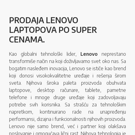
PRODAJA LENOVO
LAPTOPOVA PO SUPER
CENAMA.
Kao globalni tehnološki lider,
Lenovo
neprestano
transformiše način na koji doživljavamo svet oko nas. Sa
bogatim nasleđem inovacija, Lenovo se ističe kao brend
koji donosi visokokvalitetne uređaje i rešenja širom
sveta. Njihova široka paleta proizvoda obuhvata
laptopove, desktop računare, tablete, pametne
telefone i mnoge druge uređaje koji zadovoljavaju
potrebe svih korisnika. Sa strašću za tehnološkim
napretkom, kontinuirano rade na unapređenju
performansi, dizajna i funkcionalnosti njihovih proizvoda.
Lenovo nije samo brend, već i partner koji olakšava
poslovanje i omogućava lični rast. Njihova tehnologija je