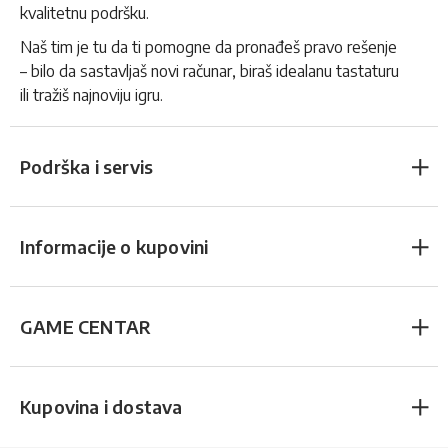
kvalitetnu podršku.
Naš tim je tu da ti pomogne da pronađeš pravo rešenje
– bilo da sastavljaš novi računar, biraš idealanu tastaturu
ili tražiš najnoviju igru.
Podrška i servis
Informacije o kupovini
GAME CENTAR
Kupovina i dostava