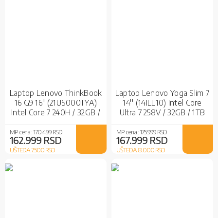
Laptop Lenovo ThinkBook
Laptop Lenovo Yoga Slim 7
16 G9 16" (21US000TYA)
14'' (14ILL10) Intel Core
Intel Core 7 240H / 32GB /
Ultra 7 258V / 32GB / 1TB
1TB SSD / Intel Graphics /
SSD / Intel Arc 140V /
No OS
Win11Home
MP cena :
170.499 RSD
MP cena :
175.999 RSD
162.999 RSD
167.999 RSD
UŠTEDA 7.500
RSD
UŠTEDA 8.000
RSD