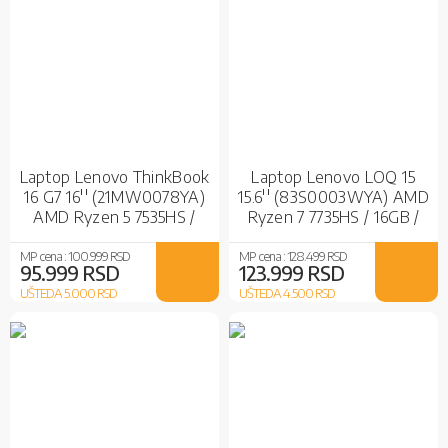
Laptop Lenovo ThinkBook
Laptop Lenovo LOQ 15
16 G7 16'' (21MW0078YA)
15.6'' (83S0003WYA) AMD
AMD Ryzen 5 7535HS /
Ryzen 7 7735HS / 16GB /
16GB / 512GB SSD / AMD
512GB SSD / nVidia RTX
Radeon 660M / No OS
4050 / Luna Grey
MP cena :
100.999 RSD
MP cena :
128.499 RSD
95.999 RSD
123.999 RSD
UŠTEDA 5.000
RSD
UŠTEDA 4.500
RSD