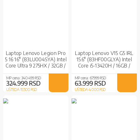
Laptop Lenovo Legion Pro
Laptop Lenovo V15 G5 IRL
5 16 16" (83LU004SYA) Intel
15.6" (83HF00GLYA) Intel
Core Ultra 9 275HX / 32GB /
Core i5-13420H / 16GB /
1TB SSD / nVidia RTX 5070
512GB SSD / Intel UHD
Ti
Graphics / No OS
MP cena :
340.499 RSD
MP cena :
67.999 RSD
324.999 RSD
63.999 RSD
UŠTEDA 15.500
RSD
UŠTEDA 4.000
RSD