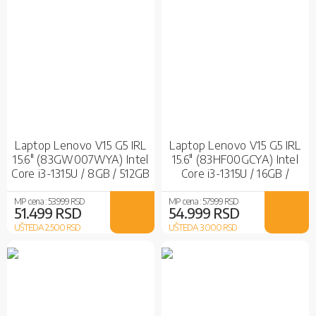
Laptop Lenovo V15 G5 IRL
Laptop Lenovo V15 G5 IRL
15.6" (83GW007WYA) Intel
15.6" (83HF00GCYA) Intel
Core i3-1315U / 8GB / 512GB
Core i3-1315U / 16GB /
SSD / Intel UHD Graphics /
512GB SSD / Intel UHD
Black
Graphics / No OS
MP cena :
53.999 RSD
MP cena :
57.999 RSD
51.499 RSD
54.999 RSD
UŠTEDA 2.500
RSD
UŠTEDA 3.000
RSD