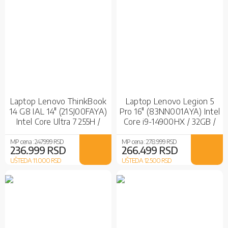
Laptop Lenovo ThinkBook
Laptop Lenovo Legion 5
14 G8 IAL 14" (21SJ00FAYA)
Pro 16" (83NN001AYA) Intel
Intel Core Ultra 7 255H /
Core i9-14900HX / 32GB /
32GB / 1TB SSD / Intel Arc
1TB SSD / nVidia RTX 5070
140T
MP cena :
247.999 RSD
MP cena :
278.999 RSD
236.999 RSD
266.499 RSD
UŠTEDA 11.000
RSD
UŠTEDA 12.500
RSD