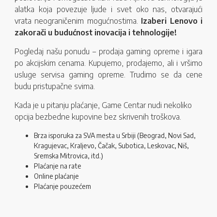
alatka koja povezuje ljude i svet oko nas, otvarajući
vrata neograničenim mogućnostima.
Izaberi Lenovo i
zakorači u budućnost inovacija i tehnologije!
Pogledaj našu ponudu – prodaja gaming opreme i igara
po akcijskim cenama. Kupujemo, prodajemo, ali i vršimo
usluge servisa gaming opreme. Trudimo se da cene
budu pristupačne svima.
Kada je u pitanju plaćanje, Game Centar nudi nekoliko
opcija bezbedne kupovine bez skrivenih troškova.
Brza isporuka za SVA mesta u Srbiji (Beograd, Novi Sad,
Kragujevac, Kraljevo, Čačak, Subotica, Leskovac, Niš,
Sremska Mitrovica, itd.)
Plaćanje na rate
Online plaćanje
Plaćanje pouzećem