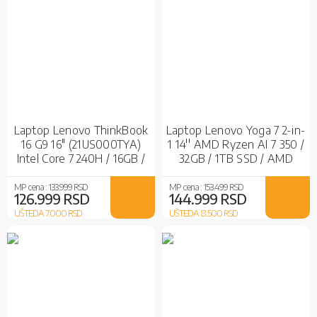
Laptop Lenovo ThinkBook
Laptop Lenovo Yoga 7 2-in-
16 G9 16" (21US000TYA)
1 14'' AMD Ryzen AI 7 350 /
Intel Core 7 240H / 16GB /
32GB / 1TB SSD / AMD
512GB SSD / Intel Graphics /
Radeon 860M / Seashell /
Gray
No OS
MP cena :
133.999 RSD
MP cena :
153.499 RSD
126.999 RSD
144.999 RSD
UŠTEDA 7.000
RSD
UŠTEDA 8.500
RSD