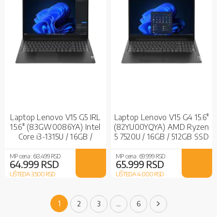
Laptop Lenovo V15 G5 IRL
Laptop Lenovo V15 G4 15.6"
15.6" (83GW0086YA) Intel
(82YU00YQYA) AMD Ryzen
Core i3-1315U / 16GB /
5 7520U / 16GB / 512GB SSD
512GB SSD / Intel UHD
/ AMD Radeon 610M /
Graphics / No OS
Business Black
MP cena :
68.499 RSD
MP cena :
69.999 RSD
64.999 RSD
65.999 RSD
UŠTEDA 3.500
RSD
UŠTEDA 4.000
RSD
Page
You're currently reading page
1
Page
Page
Page
Page
Sledeće
2
3
...
6