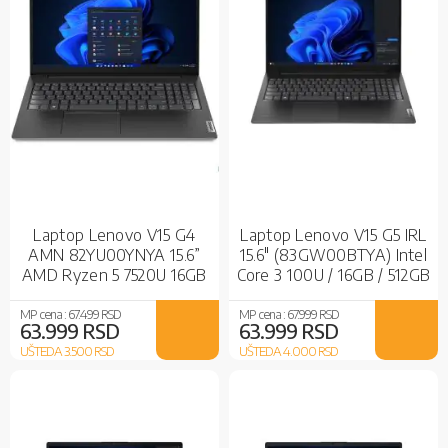
Laptop Lenovo V15 G4
Laptop Lenovo V15 G5 IRL
AMN 82YU00YNYA 15.6”
15.6" (83GW00BTYA) Intel
AMD Ryzen 5 7520U 16GB
Core 3 100U / 16GB / 512GB
256GB SSD
SSD / Intel Graphics / Black
MP cena :
67.499 RSD
MP cena :
67.999 RSD
63.999 RSD
63.999 RSD
UŠTEDA 3.500
RSD
UŠTEDA 4.000
RSD