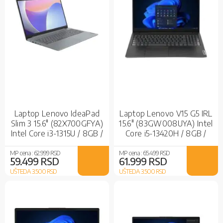
Laptop Lenovo IdeaPad
Laptop Lenovo V15 G5 IRL
Slim 3 15.6" (82X700GFYA)
15.6" (83GW008UYA) Intel
Intel Core i3-1315U / 8GB /
Core i5-13420H / 8GB /
512GB SSD / Intel UHD
512GB SSD / Intel UHD
Graphics
Graphics / No OS
MP cena :
62.999 RSD
MP cena :
65.499 RSD
59.499 RSD
61.999 RSD
UŠTEDA 3.500
RSD
UŠTEDA 3.500
RSD