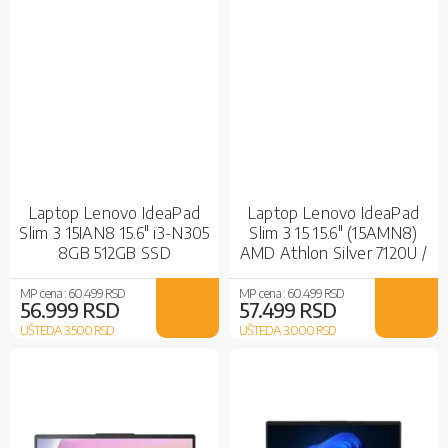
Laptop Lenovo IdeaPad
Laptop Lenovo IdeaPad
Slim 3 15IAN8 15.6" i3-N305
Slim 3 15 15.6" (15AMN8)
8GB 512GB SSD
AMD Athlon Silver 7120U /
82XB0091YA
8GB / 256GB SSD / AMD
Radeon / DOS
MP cena :
60.499 RSD
MP cena :
60.499 RSD
56.999 RSD
57.499 RSD
UŠTEDA 3.500
RSD
UŠTEDA 3.000
RSD