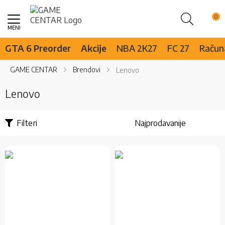
Pretraži
Skip
to
Content
GTA 6 Preorder
Akcije
NBA 2K27
FC 27
Računa
GAME CENTAR
Brendovi
Lenovo
Lenovo
Filteri