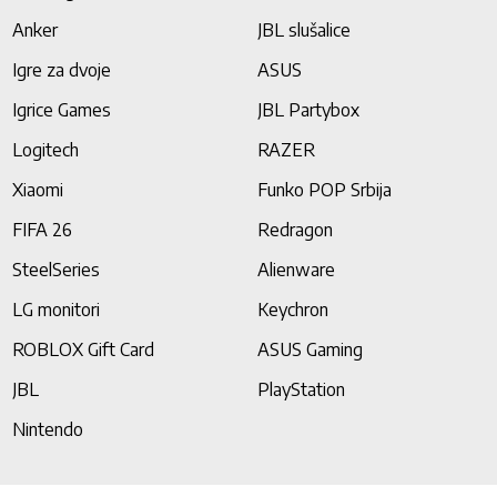
Anker
JBL slušalice
Igre za dvoje
ASUS
Igrice Games
JBL Partybox
Logitech
RAZER
Xiaomi
Funko POP Srbija
FIFA 26
Redragon
SteelSeries
Alienware
LG monitori
Keychron
ROBLOX Gift Card
ASUS Gaming
JBL
PlayStation
Nintendo