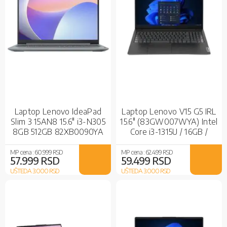
Laptop Lenovo IdeaPad
Laptop Lenovo V15 G5 IRL
Slim 3 15AN8 15.6" i3-N305
15.6" (83GW007WYA) Intel
8GB 512GB 82XB0090YA
Core i3-1315U / 16GB /
512GB SSD / Intel UHD
Graphics / Black
MP cena :
60.999 RSD
MP cena :
62.499 RSD
57.999 RSD
59.499 RSD
UŠTEDA 3.000
RSD
UŠTEDA 3.000
RSD