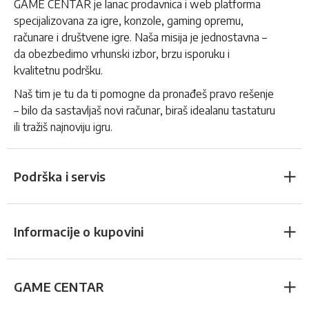
GAME CENTAR je lanac prodavnica i web platforma
specijalizovana za igre, konzole, gaming opremu,
računare i društvene igre. Naša misija je jednostavna –
da obezbedimo vrhunski izbor, brzu isporuku i
kvalitetnu podršku.
Naš tim je tu da ti pomogne da pronađeš pravo rešenje
– bilo da sastavljaš novi računar, biraš idealanu tastaturu
ili tražiš najnoviju igru.
Podrška i servis
Informacije o kupovini
GAME CENTAR