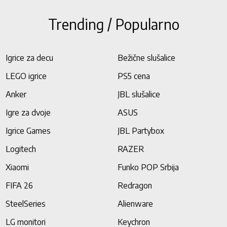
Trending / Popularno
Igrice za decu
Bežične slušalice
LEGO igrice
PS5 cena
Anker
JBL slušalice
Igre za dvoje
ASUS
Igrice Games
JBL Partybox
Logitech
RAZER
Xiaomi
Funko POP Srbija
FIFA 26
Redragon
SteelSeries
Alienware
LG monitori
Keychron