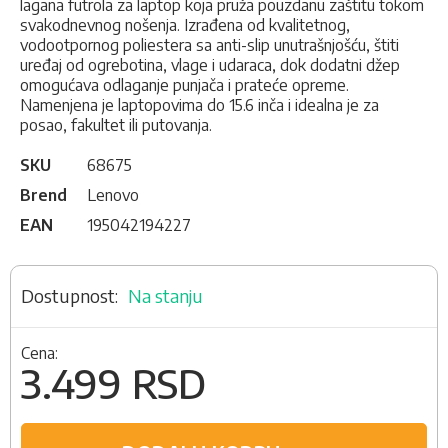
lagana futrola za laptop koja pruža pouzdanu zaštitu tokom
svakodnevnog nošenja. Izrađena od kvalitetnog,
vodootpornog poliestera sa anti-slip unutrašnjošću, štiti
uređaj od ogrebotina, vlage i udaraca, dok dodatni džep
omogućava odlaganje punjača i prateće opreme.
Namenjena je laptopovima do 15.6 inča i idealna je za
posao, fakultet ili putovanja.
SKU
68675
Brend
Lenovo
EAN
195042194227
Na stanju
Cena:
3.499 RSD