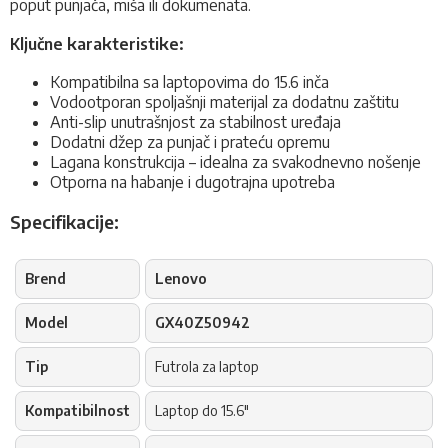
poput punjača, miša ili dokumenata.
Ključne karakteristike:
Kompatibilna sa laptopovima do 15.6 inča
Vodootporan spoljašnji materijal za dodatnu zaštitu
Anti-slip unutrašnjost za stabilnost uređaja
Dodatni džep za punjač i prateću opremu
Lagana konstrukcija – idealna za svakodnevno nošenje
Otporna na habanje i dugotrajna upotreba
Specifikacije:
Brend
Lenovo
Model
GX40Z50942
Tip
Futrola za laptop
Kompatibilnost
Laptop do 15.6"