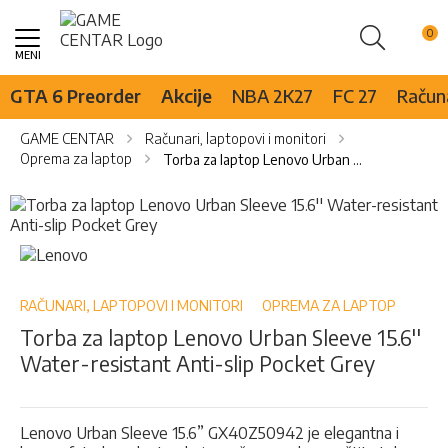
Pretraži
Skip
to
Content
GTA 6 Preorder
Akcije
NBA 2K27
FC 27
Računa
GAME CENTAR
Računari, laptopovi i monitori
Oprema za laptop
Torba za laptop Lenovo Urban Sleeve 15.6'' Water-resistant Anti-slip Pocket Grey
Skip
to
the
Skip
end
to
of
the
the
beginning
RAČUNARI, LAPTOPOVI I MONITORI
OPREMA ZA LAPTOP
images
of
Torba za laptop Lenovo Urban Sleeve 15.6''
gallery
the
Water-resistant Anti-slip Pocket Grey
images
gallery
Lenovo Urban Sleeve 15.6” GX40Z50942 je elegantna i