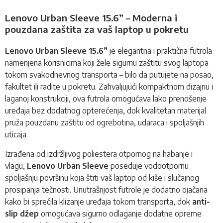
Lenovo Urban Sleeve 15.6” – Moderna i
pouzdana zaštita za vaš laptop u pokretu
Lenovo Urban Sleeve 15.6”
je elegantna i praktična futrola
namenjena korisnicima koji žele sigurnu zaštitu svog laptopa
tokom svakodnevnog transporta – bilo da putujete na posao,
fakultet ili radite u pokretu. Zahvaljujući kompaktnom dizajnu i
laganoj konstrukciji, ova futrola omogućava lako prenošenje
uređaja bez dodatnog opterećenja, dok kvalitetan materijal
pruža pouzdanu zaštitu od ogrebotina, udaraca i spoljašnjih
uticaja.
Izrađena od izdržljivog poliestera otpornog na habanje i
vlagu,
Lenovo Urban Sleeve
poseduje vodootpornu
spoljašnju površinu koja štiti vaš laptop od kiše i slučajnog
prosipanja tečnosti. Unutrašnjost futrole je dodatno ojačana
kako bi sprečila klizanje uređaja tokom transporta, dok
anti-
slip džep
omogućava sigurno odlaganje dodatne opreme