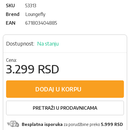
SKU
53313
Brend
Loungefly
EAN
671803404885
Na stanju
Cena:
3.299 RSD
DODAJ U KORPU
PRETRAŽI U PRODAVNICAMA
Besplatna isporuka
za porudžbine preko
5.999 RSD