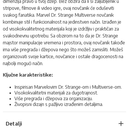
dimenzija pravo u tvoj džep. Bez obzira da li si zaljubljenik u
stripove, filmove ili video igre, ovaj novčanik će oduševiti
svakog fanatika. Marvel Dr. Strange Multiverse novčanik
kombinuje stil i funkcionalnost na jedinstven način. Izrađen je
od visokokvalitetnog materijala koji je izdržljiv i praktičan za
svakodnevnu upotrebu. Sa obzirom na to da je Dr. Strange
majstor manipulacije vremena i prostora, ovaj novčanik takođe
ima više pregrada i džepova nego što možeš zamisliti. Možeš
organizovati svoje kartice, novčanice i ostale dragocenosti na
najbolji mogući način.
Ključne karakteristike:
Inspirisan Marvelovim Dr. Strange-om i Multiverse-om.
Visokokvalitetni materijali za dugotrajnost.
Više pregrada i džepova za organizaciju.
Živopisni dizajn s pažljivo izrađenim detaljima.
Detalji