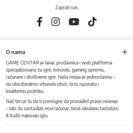
Zaprati nas
O nama
GAME CENTAR je lanac prodavnica i web platforma
specijalizovana za igre, konzole, gaming opremu,
računare i društvene igre. Naša misija je jednostavna –
da obezbedimo vrhunski izbor, brzu isporuku i
kvalitetnu podršku.
Naš tim je tu da ti pomogne da pronađeš pravo rešenje
– bilo da sastavljaš novi računar, biraš idealanu tastaturu
ili tražiš najnoviju igru.