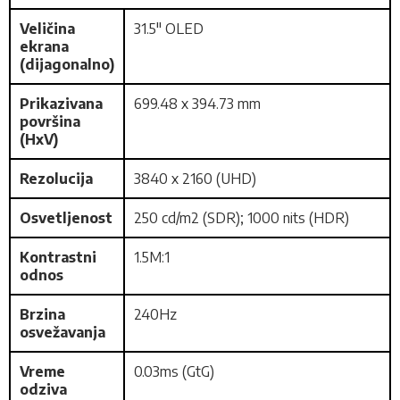
Veličina
31.5" OLED
ekrana
(dijagonalno)
Prikazivana
699.48 x 394.73 mm
površina
(HxV)
Rezolucija
3840 x 2160 (UHD)
Osvetljenost
250 cd/m2 (SDR); 1000 nits (HDR)
Kontrastni
1.5M:1
odnos
Brzina
240Hz
osvežavanja
Vreme
0.03ms (GtG)
odziva