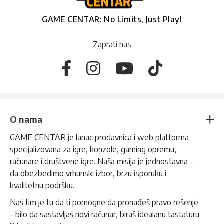
GAME CENTAR: No Limits, Just Play!
Zaprati nas
O nama
GAME CENTAR je lanac prodavnica i web platforma
specijalizovana za igre, konzole, gaming opremu,
računare i društvene igre. Naša misija je jednostavna –
da obezbedimo vrhunski izbor, brzu isporuku i
kvalitetnu podršku.
Naš tim je tu da ti pomogne da pronađeš pravo rešenje
– bilo da sastavljaš novi računar, biraš idealanu tastaturu