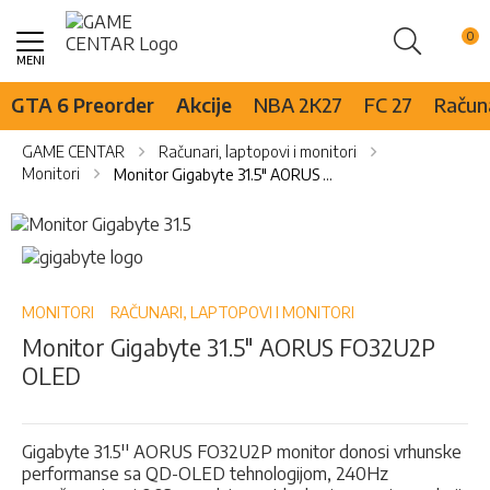
Pretraži
Skip
to
Content
GTA 6 Preorder
Akcije
NBA 2K27
FC 27
Računa
GAME CENTAR
Računari, laptopovi i monitori
Monitori
Monitor Gigabyte 31.5" AORUS FO32U2P OLED
Skip
to
Skip
the
to
end
the
of
beginning
MONITORI
RAČUNARI, LAPTOPOVI I MONITORI
the
of
Monitor Gigabyte 31.5" AORUS FO32U2P
images
the
OLED
gallery
images
gallery
Gigabyte 31.5'' AORUS FO32U2P monitor donosi vrhunske
performanse sa QD-OLED tehnologijom, 240Hz