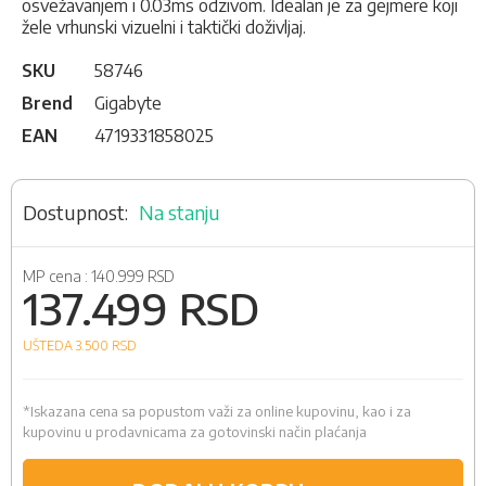
osvežavanjem i 0.03ms odzivom. Idealan je za gejmere koji
žele vrhunski vizuelni i taktički doživljaj.
SKU
58746
Brend
Gigabyte
EAN
4719331858025
Na stanju
MP cena :
140.999 RSD
137.499 RSD
UŠTEDA 3.500
RSD
*Iskazana cena sa popustom važi za online kupovinu, kao i za
kupovinu u prodavnicama za gotovinski način plaćanja