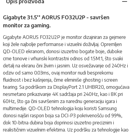
Opis proizvoda
Gigabyte 31.5'' AORUS FO32U2P - savršen
monitor za gaming.
Gigabyte AORUS FO32U2P je
monitor
dizajniran za gejmere
koji žele najbolje performanse i vizuelni doživljaj. Opremljen
QD-OLED ekranom, donosi izuzetno bogate boje, duboke
crne tonove i vrhunski kontrastni odnos od 1.5M:1, što svaki
detalj na ekranu čini živim i jasnim. Uz osvežavanje od 240Hz i
odziv od samo 0.03ms, ovaj monitor nudi besprekornu
fluidnost i bez kašnjenja, čime eliminiše ghosting i screen
tearing. Sa podrškom za DisplayPort 2.1 UHBR20, omogućava
nesmetano prikazivanje 4K sadržaja pri 240Hz, kao i 8K pri
60Hz, što ga čini savršenim za narednu generaciju igara i
multimedije. QD-OLED tehnologija koju koristi Samsung
donosi najširi raspon boja sa DCI-P3 pokrivenošću od 99%,
dok 10-bitna dubina boja doprinosi izuzetno preciznim i
realističnim vizuelnim efektima. Uz podršku za tehnologije kao