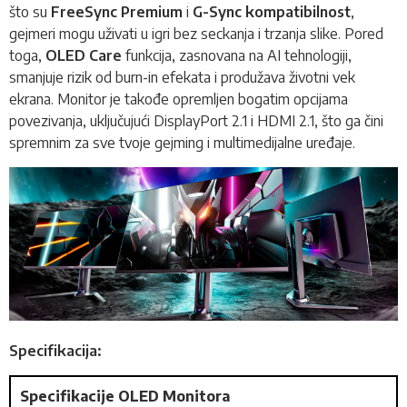
što su
FreeSync Premium
i
G-Sync kompatibilnost
,
gejmeri mogu uživati u igri bez seckanja i trzanja slike. Pored
toga,
OLED Care
funkcija, zasnovana na AI tehnologiji,
smanjuje rizik od burn-in efekata i produžava životni vek
ekrana. Monitor je takođe opremljen bogatim opcijama
povezivanja, uključujući DisplayPort 2.1 i HDMI 2.1, što ga čini
spremnim za sve tvoje gejming i multimedijalne uređaje.
Specifikacija:
Specifikacije OLED Monitora