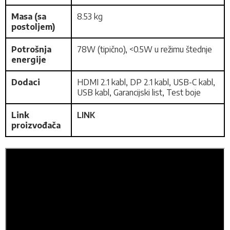
Masa (sa
8.53 kg
postoljem)
Potrošnja
78W (tipično), <0.5W u režimu štednje
energije
Dodaci
HDMI 2.1 kabl, DP 2.1 kabl, USB-C kabl,
USB kabl, Garancijski list, Test boje
Link
LINK
proizvođača