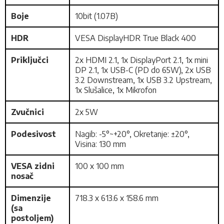
Boje
10bit (1.07B)
HDR
VESA DisplayHDR True Black 400
Priključci
2x HDMI 2.1, 1x DisplayPort 2.1, 1x mini
DP 2.1, 1x USB-C (PD do 65W), 2x USB
3.2 Downstream, 1x USB 3.2 Upstream,
1x Slušalice, 1x Mikrofon
Zvučnici
2x 5W
Podesivost
Nagib: -5°~+20°, Okretanje: ±20°,
Visina: 130 mm
VESA zidni
100 x 100 mm
nosač
Dimenzije
718.3 x 613.6 x 158.6 mm
(sa
postoljem)