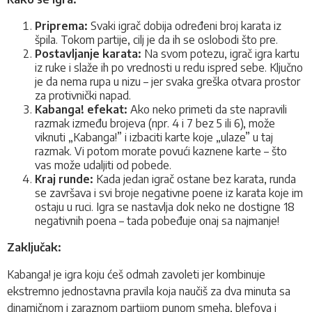
Priprema:
Svaki igrač dobija određeni broj karata iz
špila. Tokom partije, cilj je da ih se oslobodi što pre.
Postavljanje karata:
Na svom potezu, igrač igra kartu
iz ruke i slaže ih po vrednosti u redu ispred sebe. Ključno
je da nema rupa u nizu – jer svaka greška otvara prostor
za protivnički napad.
Kabanga! efekat:
Ako neko primeti da ste napravili
razmak između brojeva (npr. 4 i 7 bez 5 ili 6), može
viknuti „Kabanga!” i izbaciti karte koje „ulaze” u taj
razmak. Vi potom morate povući kaznene karte – što
vas može udaljiti od pobede.
Kraj runde:
Kada jedan igrač ostane bez karata, runda
se završava i svi broje negativne poene iz karata koje im
ostaju u ruci. Igra se nastavlja dok neko ne dostigne 18
negativnih poena – tada pobeđuje onaj sa najmanje!
Zaključak:
Kabanga! je igra koju ćeš odmah zavoleti jer kombinuje
ekstremno jednostavna pravila koja naučiš za dva minuta sa
dinamičnom i zaraznom partijom punom smeha, blefova i