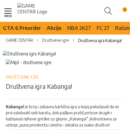
Pretraži
Skip
to
Content
GTA 6 Preorder
Akcije
NBA 2K27
FC 27
Računa
GAME CENTAR
Društvene igre
Društvena igra Kabanga!
Skip
to
Skip
the
to
end
the
of
beginning
DRUŠTVENE IGRE
the
of
Društvena igra Kabanga!
images
the
gallery
images
gallery
Kabanga!
je brza i zabavna kartična igra u kojoj pokušavaš da se
prvi oslobodiš svih karata, dok pažljivo pratiš poteze drugih i
kažnjavaš njihove greške uz glasno „Kabanga!”. Jednostavna za
učenje, puna preokreta i smeha – idealna za svako društvo!