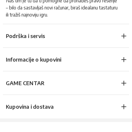
Naš tim je tu da ti pomogne da pronađeš pravo rešenje
– bilo da sastavljaš novi računar, biraš idealanu tastaturu
ili tražiš najnoviju igru.
Podrška i servis
Informacije o kupovini
GAME CENTAR
Kupovina i dostava