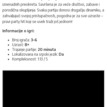
iznenadnih preokreta. Savršena je za veće društvo, zabave i
porodična okupljanja. Svaka partija donosi drugačiju dinamiku, a
zahvaljujući svojoj pristupačnosti, pogodna je za sve uzraste –
pravi party hit koji se uvek traži još jednom!
Informacije o igri:
Broj igrača:
3–6
Uzrast:
8+
Trajanje partije:
20 minuta
Lokalizovana na srpski jezik:
Da
Kompleksnost: 1.13 / 5