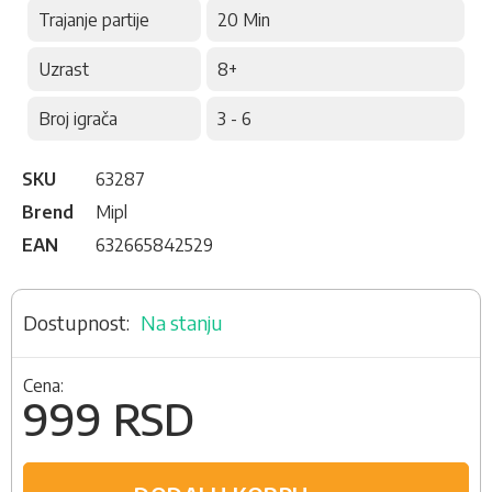
Trajanje partije
20 Min
Uzrast
8+
Broj igrača
3 - 6
SKU
63287
Brend
Mipl
EAN
632665842529
Na stanju
Cena:
999 RSD