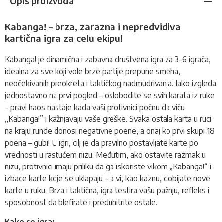
Opis proizvoda
Kabanga! – brza, zarazna i nepredvidiva
kartična igra za celu ekipu!
Kabanga! je dinamična i zabavna društvena igra za 3–6 igrača,
idealna za sve koji vole brze partije prepune smeha,
neočekivanih preokreta i taktičkog nadmudrivanja. Iako izgleda
jednostavno na prvi pogled – oslobodite se svih karata iz ruke
– pravi haos nastaje kada vaši protivnici počnu da viču
„Kabanga!” i kažnjavaju vaše greške. Svaka ostala karta u ruci
na kraju runde donosi negativne poene, a onaj ko prvi skupi 18
poena – gubi! U igri, cilj je da pravilno postavljate karte po
vrednosti u rastućem nizu. Međutim, ako ostavite razmak u
nizu, protivnici imaju priliku da ga iskoriste vikom „Kabanga!“ i
izbace karte koje se uklapaju – a vi, kao kaznu, dobijate nove
karte u ruku. Brza i taktična, igra testira vašu pažnju, refleks i
sposobnost da blefirate i preduhitrite ostale.
Kako se igra: