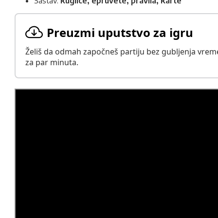
Sastav:
kuglice, epruvete, pravila, karte
Preuzmi uputstvo za igru
Želiš da odmah započneš partiju bez gubljenja vremen
za par minuta.