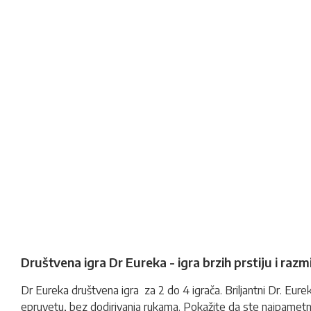
Društvena igra Dr Eureka - igra brzih prstiju i razm
Dr Eureka
društvena igra
za 2 do 4 igrača. Briljantni Dr. Eu
epruvetu, bez dodirivanja rukama
.
Pokažite da ste najpametniji