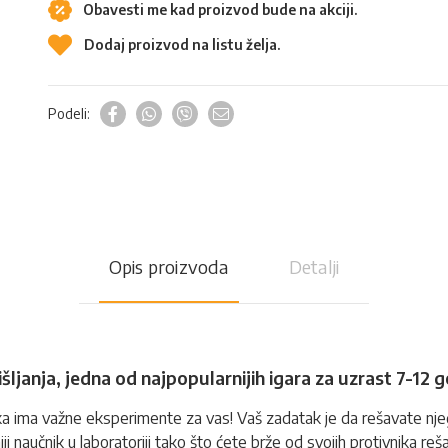
Obavesti me kad proizvod bude na akciji.
Dodaj proizvod na listu želja.
Podeli:
Opis proizvoda
Detalji
išljanja, jedna od najpopularnijih igara za uzrast 7-12 
reka ima važne eksperimente za vas! Vaš zadatak je da rešavate 
 naučnik u laboratoriji tako što ćete brže od svojih protivnika reša