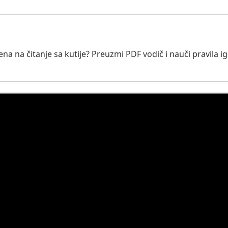
a na čitanje sa kutije? Preuzmi PDF vodič i nauči pravila ig