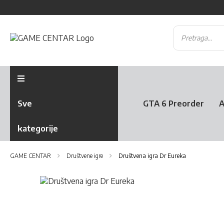
Sve
GTA 6 Preorder
A
kategorije
GAME CENTAR
Društvene igre
Društvena igra Dr Eureka
Skip
to
Skip
the
to
end
the
of
beginning