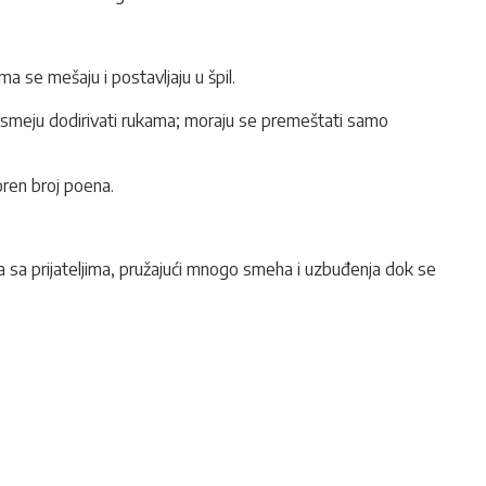
ma se mešaju i postavljaju u špil.
e smeju dodirivati rukama; moraju se premeštati samo
oren broj poena.
anja sa prijateljima, pružajući mnogo smeha i uzbuđenja dok se