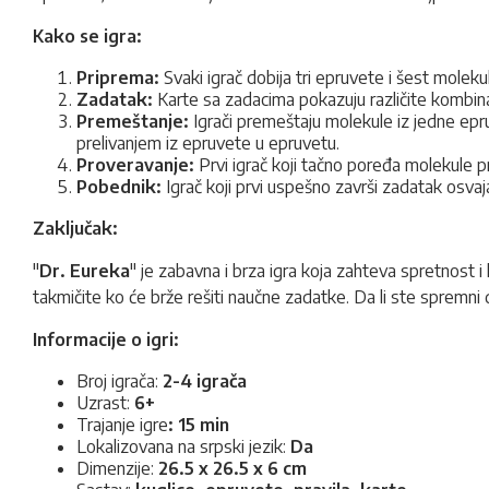
Kako se igra:
Priprema:
Svaki igrač dobija tri epruvete i šest molekul
Zadatak:
Karte sa zadacima pokazuju različite kombin
Premeštanje:
Igrači premeštaju molekule iz jedne epr
prelivanjem iz epruvete u epruvetu.
Proveravanje:
Prvi igrač koji tačno poređa molekule p
Pobednik:
Igrač koji prvi uspešno završi zadatak osva
Zaključak:
"
Dr. Eureka
" je zabavna i brza igra koja zahteva spretnost i
takmičite ko će brže rešiti naučne zadatke. Da li ste spremni 
Informacije o igri:
Broj igrača:
2-4 igrača
Uzrast:
6+
Trajanje igre
: 15 min
Lokalizovana na srpski jezik:
Da
Dimenzije:
26.5 x 26.5 x 6 cm