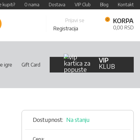
 kupiti?
O nama
Dostava
VIP Club
Blog
Kontakt
Skip
KORPA
Prijavi se
retraži
to
0,00 RSD
Registracija
Content
VIP
e igre
Gift Card
KLUB
Na stanju
Cena: