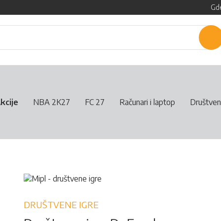
Gde
P
kcije
NBA 2K27
FC 27
Računari i laptop
Društven
DRUŠTVENE IGRE