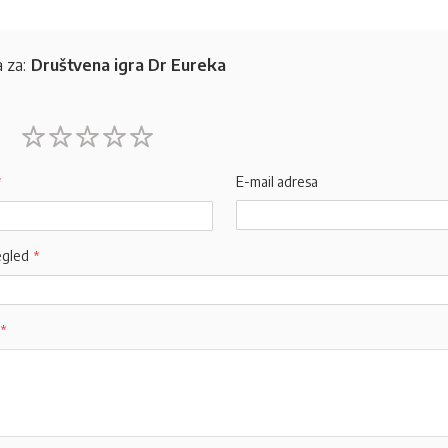
 za:
Društvena igra Dr Eureka
1
2
3
4
5
star
stars
stars
stars
stars
E-mail adresa
egled