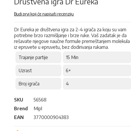
Društvena igra Dr Eureka
Budi prvi koji će napisati recenziju
Dr Eureka je društvena igra za 2-4 igrača za koju su vam
potrebne brzo razmišljanje i brze ruke. Vaš zadatak je da
rešavate njegove naučne formule premeštanjem molekula
iz epruvete u epruvetu, bez dodirivanja rukama.
Trajanje partije
15 Min
Uzrast
6+
Broj igrača
4
SKU
56568
Brend
Mipl
EAN
3770000904383