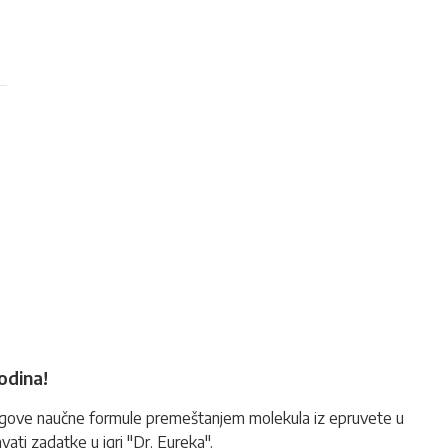
godina!
njegove naučne formule premeštanjem molekula iz epruvete u
vati zadatke u igri "Dr. Eureka".