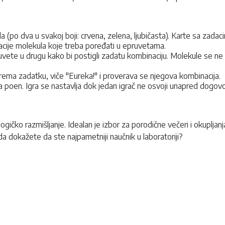
a (po dva u svakoj boji: crvena, zelena, ljubičasta). Karte sa zadaci
acije molekula koje treba poređati u epruvetama.
uvete u drugu kako bi postigli zadatu kombinaciju. Molekule se n
rema zadatku, viče "Eureka!" i proverava se njegova kombinacija.
ja poen. Igra se nastavlja dok jedan igrač ne osvoji unapred dogov
 logičko razmišljanje. Idealan je izbor za porodične večeri i okuplj
da dokažete da ste najpametniji naučnik u laboratoriji?