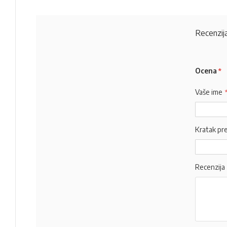
Recenzija
Ocena
Vaše ime
Kratak pr
Recenzija