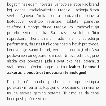
bogatim nasleđem inovacija, Lenovo se ističe kao brend
koji donosi visokokvalitetne uređaje i rešenja širom
sveta. Njihova široka paleta proizvoda obuhvata
laptopove, desktop računare, tablete, pametne
telefone i mnoge druge uređaje koji zadovoljavaju
potrebe svih korisnika. Sa strašću za tehnološkim
napretkom, kontinuirano rade na unapređenju
performansi, dizajna i funkcionalnosti njihovih proizvoda.
Lenovo nije samo brend, već i partner koji olakšava
poslovanje i omogućava lični rast. Njihova tehnologija je
alatka koja povezuje ljude i svet oko nas, otvarajući
vrata neograničenim mogućnostima.
Izaberi Lenovo i
zakorači u budućnost inovacija i tehnologije!
Pogledaj našu ponudu – prodaja gaming opreme i igara
po akcijskim cenama. Kupujemo, prodajemo, ali i vršimo
usluge servisa gaming opreme. Trudimo se da cene
budu pristupačne svima.