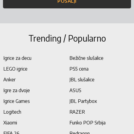
POŠALJI
Trending / Popularno
Igrice za decu
Bežične slušalice
LEGO igrice
PS5 cena
Anker
JBL slušalice
Igre za dvoje
ASUS
Igrice Games
JBL Partybox
Logitech
RAZER
Xiaomi
Funko POP Srbija
FIFA 26
Redragon