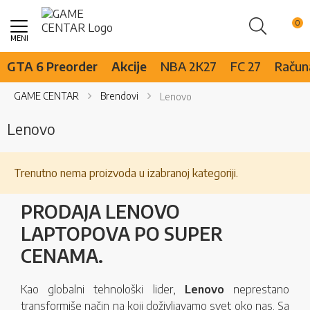
Pretraži
Skip
to
Content
GTA 6 Preorder
Akcije
NBA 2K27
FC 27
Računa
GAME CENTAR
Brendovi
Lenovo
Lenovo
Trenutno nema proizvoda u izabranoj kategoriji.
PRODAJA LENOVO
LAPTOPOVA PO SUPER
CENAMA.
Kao globalni tehnološki lider,
Lenovo
neprestano
transformiše način na koji doživljavamo svet oko nas. Sa