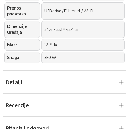
Prenos
USB drive / Ethernet / Wi-Fi
podataka
Dimenzije
34.4 × 33.1 × 43.4 cm
uređaja
Masa
12.75 kg
Snaga
350 W
Detalji
Recenzije
Pitanja i odgovori