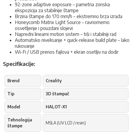
92-zone adaptive exposure – pametna zonska
ekspozicija za stabilnije štampe
Brzina štampe do 170 mm/h – ekstremno brza izrada
Honeycomb Matrix Light Source – ravnomerno
osvetljenje i pouzdani slojevi
Napredni linearni motion sistem – tiši i stabilniji rad
Automatsko nivelisanje + quick-release build plate – lako
rukovanje
Wi-Fi / USB prenos fajlova + ekran osetljiv na dodir
Specifikacije:
Brend
Creality
Tip
3D štampač
Model
HALOT-X1
Tehnologija
MSLA (UV LCD / resin)
štampe