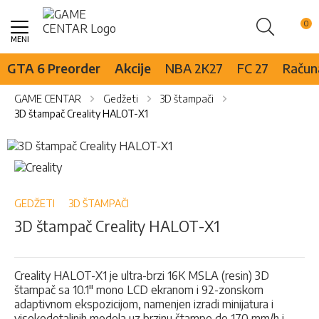
Pretraži
Skip
to
Content
GTA 6 Preorder
Akcije
NBA 2K27
FC 27
Računa
GAME CENTAR
Gedžeti
3D štampači
3D štampač Creality HALOT-X1
Skip
to
Skip
the
to
end
the
of
beginning
GEDŽETI
3D ŠTAMPAČI
the
of
3D štampač Creality HALOT-X1
images
the
gallery
images
gallery
Creality HALOT-X1 je ultra-brzi 16K MSLA (resin) 3D
štampač sa 10.1" mono LCD ekranom i 92-zonskom
adaptivnom ekspozicijom, namenjen izradi minijatura i
visokodetaljnih modela uz brzinu štampe do 170 mm/h i