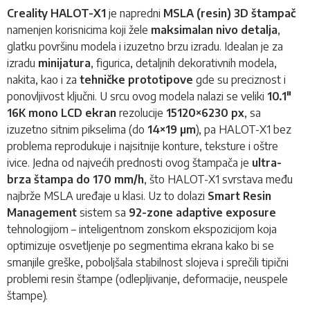
Creality HALOT-X1
je napredni
MSLA (resin)
3D štampač
namenjen korisnicima koji žele
maksimalan nivo detalja
,
glatku površinu modela i izuzetno brzu izradu. Idealan je za
izradu
minijatura
, figurica, detaljnih dekorativnih modela,
nakita, kao i za
tehničke prototipove
gde su preciznost i
ponovljivost ključni. U srcu ovog modela nalazi se veliki
10.1"
16K mono LCD ekran
rezolucije
15120×6230 px
, sa
izuzetno sitnim pikselima (do
14×19 µm
), pa HALOT-X1 bez
problema reprodukuje i najsitnije konture, teksture i oštre
ivice. Jedna od najvećih prednosti ovog štampača je
ultra-
brza štampa do 170 mm/h
, što HALOT-X1 svrstava među
najbrže MSLA uređaje u klasi. Uz to dolazi
Smart Resin
Management
sistem sa
92-zone adaptive exposure
tehnologijom – inteligentnom zonskom ekspozicijom koja
optimizuje osvetljenje po segmentima ekrana kako bi se
smanjile greške, poboljšala stabilnost slojeva i sprečili tipični
problemi resin štampe (odlepljivanje, deformacije, neuspele
štampe).