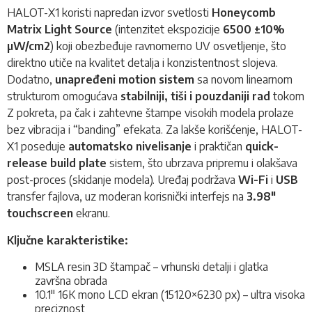
HALOT-X1 koristi napredan izvor svetlosti
Honeycomb
Matrix Light Source
(intenzitet ekspozicije
6500 ±10%
µW/cm2
) koji obezbeđuje ravnomerno UV osvetljenje, što
direktno utiče na kvalitet detalja i konzistentnost slojeva.
Dodatno,
unapređeni motion sistem
sa novom linearnom
strukturom omogućava
stabilniji, tiši i pouzdaniji rad
tokom
Z pokreta, pa čak i zahtevne štampe visokih modela prolaze
bez vibracija i “banding” efekata. Za lakše korišćenje, HALOT-
X1 poseduje
automatsko nivelisanje
i praktičan
quick-
release build plate
sistem, što ubrzava pripremu i olakšava
post-proces (skidanje modela). Uređaj podržava
Wi-Fi
i
USB
transfer fajlova, uz moderan korisnički interfejs na
3.98"
touchscreen
ekranu.
Ključne karakteristike:
MSLA resin 3D štampač – vrhunski detalji i glatka
završna obrada
10.1" 16K mono LCD ekran (15120×6230 px) – ultra visoka
preciznost