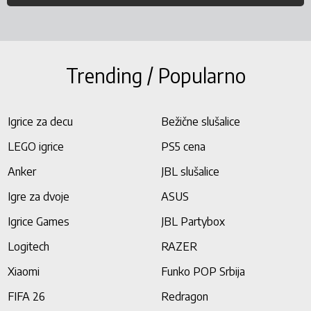
Trending / Popularno
Igrice za decu
Bežične slušalice
LEGO igrice
PS5 cena
Anker
JBL slušalice
Igre za dvoje
ASUS
Igrice Games
JBL Partybox
Logitech
RAZER
Xiaomi
Funko POP Srbija
FIFA 26
Redragon