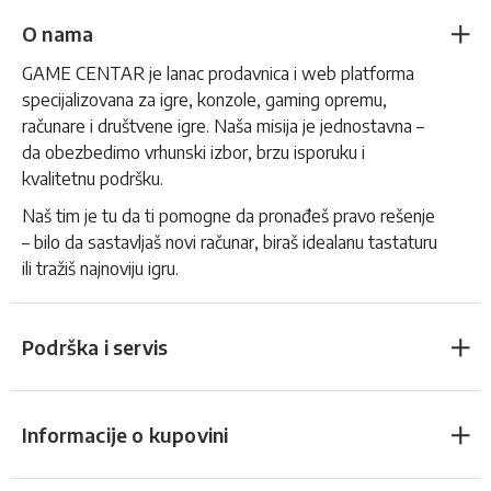
O nama
GAME CENTAR je lanac prodavnica i web platforma
specijalizovana za igre, konzole, gaming opremu,
računare i društvene igre. Naša misija je jednostavna –
da obezbedimo vrhunski izbor, brzu isporuku i
kvalitetnu podršku.
Naš tim je tu da ti pomogne da pronađeš pravo rešenje
– bilo da sastavljaš novi računar, biraš idealanu tastaturu
ili tražiš najnoviju igru.
Podrška i servis
Informacije o kupovini