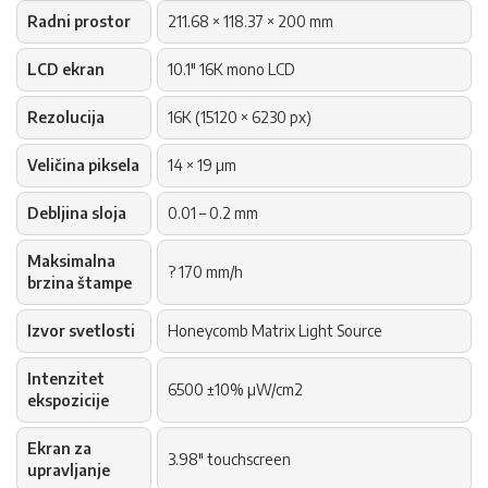
Radni prostor
211.68 × 118.37 × 200 mm
LCD ekran
10.1" 16K mono LCD
Rezolucija
16K (15120 × 6230 px)
Veličina piksela
14 × 19 µm
Debljina sloja
0.01 – 0.2 mm
Maksimalna
? 170 mm/h
brzina štampe
Izvor svetlosti
Honeycomb Matrix Light Source
Intenzitet
6500 ±10% µW/cm2
ekspozicije
Ekran za
3.98" touchscreen
upravljanje