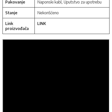
Pakovanje
Naponski kabl, Uputstvo za upotrebu
Stanje
Nekorišćeno
Link
LINK
proizvođača