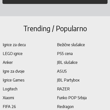
Trending / Popularno
Igrice za decu
Bežične slušalice
LEGO igrice
PS5 cena
Anker
JBL slušalice
Igre za dvoje
ASUS
Igrice Games
JBL Partybox
Logitech
RAZER
Xiaomi
Funko POP Srbija
FIFA 26
Redragon