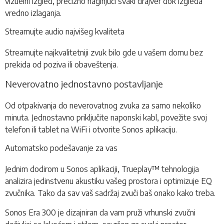
vizuelni izgled, precizno naginjući svaki drajver dok izgleda
vredno izlaganja.
Streamujte audio najvišeg kvaliteta
Streamujte najkvalitetniji zvuk bilo gde u vašem domu bez
prekida od poziva ili obaveštenja.
Neverovatno jednostavno postavljanje
Od otpakivanja do neverovatnog zvuka za samo nekoliko
minuta. Jednostavno priključite naponski kabl, povežite svoj
telefon ili tablet na WiFi i otvorite Sonos aplikaciju.
Automatsko podešavanje za vas
Jednim dodirom u Sonos aplikaciji, Trueplay™ tehnologija
analizira jedinstvenu akustiku vašeg prostora i optimizuje EQ
zvučnika. Tako da sav vaš sadržaj zvuči baš onako kako treba.
Sonos Era 300 je dizajniran da vam pruži vrhunski zvučni