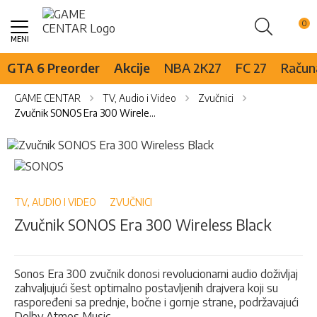
Pretraži
Skip
to
Content
GTA 6 Preorder
Akcije
NBA 2K27
FC 27
Računa
GAME CENTAR
TV, Audio i Video
Zvučnici
Zvučnik SONOS Era 300 Wireless Black
Skip
to
Skip
the
to
end
the
of
beginning
TV, AUDIO I VIDEO
ZVUČNICI
the
of
Zvučnik SONOS Era 300 Wireless Black
images
the
gallery
images
gallery
Sonos Era 300 zvučnik donosi revolucionarni audio doživljaj
zahvaljujući šest optimalno postavljenih drajvera koji su
raspoređeni sa prednje, bočne i gornje strane, podržavajući
Dolby Atmos Music.