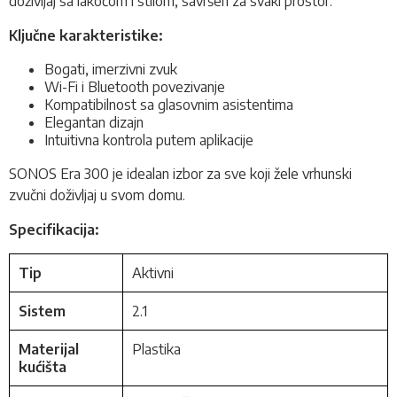
doživljaj sa lakoćom i stilom, savršen za svaki prostor.
Ključne karakteristike:
Bogati, imerzivni zvuk
Wi-Fi i Bluetooth povezivanje
Kompatibilnost sa glasovnim asistentima
Elegantan dizajn
Intuitivna kontrola putem aplikacije
SONOS Era 300 je idealan izbor za sve koji žele vrhunski
zvučni doživljaj u svom domu.
Specifikacija:
Tip
Aktivni
Sistem
2.1
Materijal
Plastika
kućišta