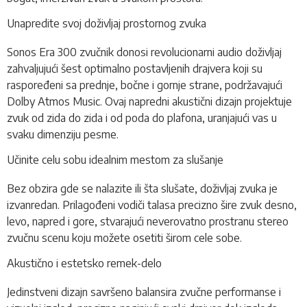
Unapredite svoj doživljaj prostornog zvuka
Sonos Era 300 zvučnik donosi revolucionarni audio doživljaj
zahvaljujući šest optimalno postavljenih drajvera koji su
raspoređeni sa prednje, bočne i gornje strane, podržavajući
Dolby Atmos Music. Ovaj napredni akustični dizajn projektuje
zvuk od zida do zida i od poda do plafona, uranjajući vas u
svaku dimenziju pesme.
Učinite celu sobu idealnim mestom za slušanje
Bez obzira gde se nalazite ili šta slušate, doživljaj zvuka je
izvanredan. Prilagođeni vodiči talasa precizno šire zvuk desno,
levo, napred i gore, stvarajući neverovatno prostranu stereo
zvučnu scenu koju možete osetiti širom cele sobe.
Akustično i estetsko remek-delo
Jedinstveni dizajn savršeno balansira zvučne performanse i