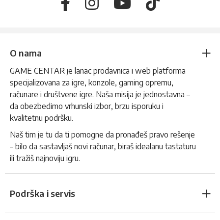
O nama
GAME CENTAR je lanac prodavnica i web platforma
specijalizovana za igre, konzole, gaming opremu,
računare i društvene igre. Naša misija je jednostavna –
da obezbedimo vrhunski izbor, brzu isporuku i
kvalitetnu podršku.
Naš tim je tu da ti pomogne da pronađeš pravo rešenje
– bilo da sastavljaš novi računar, biraš idealanu tastaturu
ili tražiš najnoviju igru.
Podrška i servis