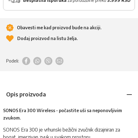
Besplatna isporuka
za porudžbine preko
5.999 RSD
Obavesti me kad proizvod bude na akciji.
Dodaj proizvod na listu želja.
Podeli:
Opis proizvoda
SONOS Era 300 Wireless - počastite uši sa neponovljivim
zvukom.
SONOS Era 300 je vrhunski bežični
zvučnik
dizajniran za
bogat, imerzivan zvuk u svakom prostoru.