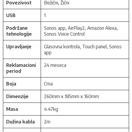
Povezivost
Bežični, Žični
USB
1
Podržane
Sonos app, AirPlay2, Amazon Alexa,
tehnologije
Sonos Voice Control
Upravljanje
Glasovna kontrola, Touch panel, Sonos
app
Reklamacioni
24 meseca
period
Boja
Crna
Dimenzije
260mm x 185mm x 160mm
Masa
4.47kg
Dužina kabla
2m