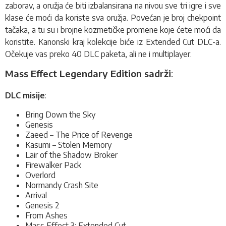
zaborav, a oružja će biti izbalansirana na nivou sve tri igre i sve
klase će moći da koriste sva oružja. Povećan je broj chekpoint
tačaka, a tu su i brojne kozmetičke promene koje ćete moći da
koristite. Kanonski kraj kolekcije biće iz Extended Cut DLC-a.
Očekuje vas preko 40 DLC paketa, ali ne i multiplayer.
Mass Effect Legendary Edition sadrži
:
DLC misije
:
Bring Down the Sky
Genesis
Zaeed – The Price of Revenge
Kasumi – Stolen Memory
Lair of the Shadow Broker
Firewalker Pack
Overlord
Normandy Crash Site
Arrival
Genesis 2
From Ashes
Mass Effect 3: Extended Cut