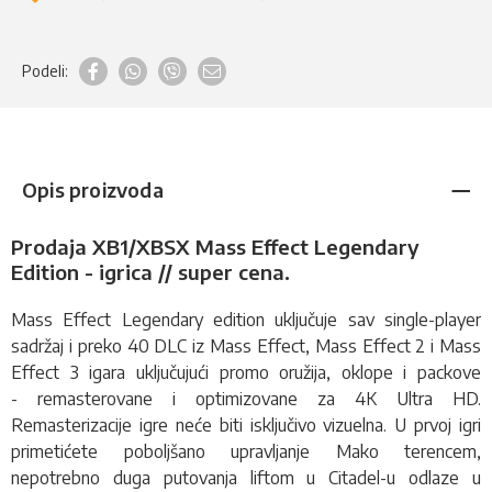
Podeli:
Opis proizvoda
Prodaja XB1/XBSX
Mass Effect Legendary
Edition
- igrica // super cena.
Mass Effect Legendary edition uključuje sav single-player
sadržaj i preko 40 DLC iz Mass Effect, Mass Effect 2 i Mass
Effect 3 igara uključujući promo oružija, oklope i packove
- remasterovane i optimizovane za 4K Ultra HD.
Remasterizacije igre neće biti isključivo vizuelna. U prvoj igri
primetićete poboljšano upravljanje Mako terencem,
nepotrebno duga putovanja liftom u Citadel-u odlaze u