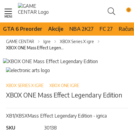
Pretraži
Skip
to
Content
GTA 6 Preorder
Akcije
NBA 2K27
FC 27
Računa
GAME CENTAR
Igre
XBOX Series X igre
XBOX ONE Mass Effect Legendary Edition
Skip
to
Skip
the
to
end
the
of
beginning
XBOX SERIES X IGRE
XBOX ONE IGRE
the
of
XBOX ONE Mass Effect Legendary Edition
images
the
gallery
images
gallery
XB1/XBSXMass Effect Legendary Edition - igrica
SKU
30138