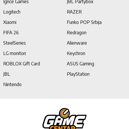
Igrice Games
JBL Partybox
Logitech
RAZER
Xiaomi
Funko POP Srbija
FIFA 26
Redragon
SteelSeries
Alienware
LG monitori
Keychron
ROBLOX Gift Card
ASUS Gaming
JBL
PlayStation
Nintendo