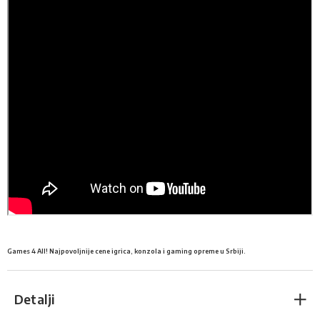
Games 4 All! Najpovoljnije cene igrica, konzola i gaming opreme u Srbiji.
Detalji