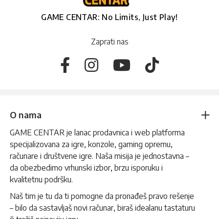
GAME CENTAR: No Limits, Just Play!
Zaprati nas
O nama
GAME CENTAR je lanac prodavnica i web platforma
specijalizovana za igre, konzole, gaming opremu,
računare i društvene igre. Naša misija je jednostavna –
da obezbedimo vrhunski izbor, brzu isporuku i
kvalitetnu podršku.
Naš tim je tu da ti pomogne da pronađeš pravo rešenje
– bilo da sastavljaš novi računar, biraš idealanu tastaturu