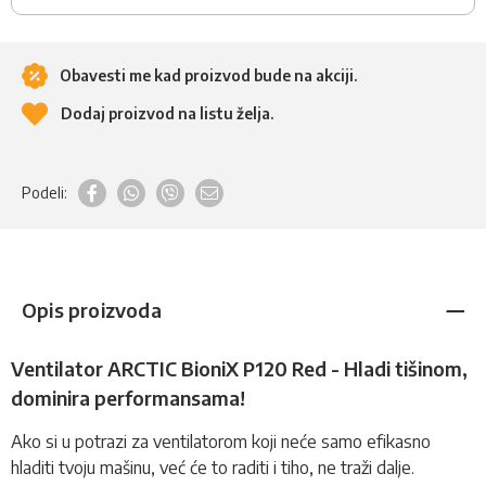
Obavesti me kad proizvod bude na akciji.
Dodaj proizvod na listu želja.
Podeli:
Opis proizvoda
Ventilator ARCTIC BioniX P120 Red - Hladi tišinom,
dominira performansama!
Ako si u potrazi za
ventilatorom
koji neće samo efikasno
hladiti tvoju mašinu, već će to raditi i tiho, ne traži dalje.