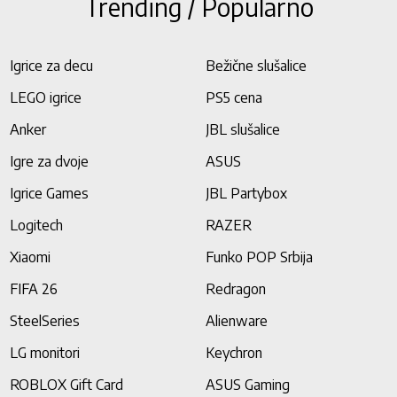
Trending / Popularno
Igrice za decu
Bežične slušalice
LEGO igrice
PS5 cena
Anker
JBL slušalice
Igre za dvoje
ASUS
Igrice Games
JBL Partybox
Logitech
RAZER
Xiaomi
Funko POP Srbija
FIFA 26
Redragon
SteelSeries
Alienware
LG monitori
Keychron
ROBLOX Gift Card
ASUS Gaming