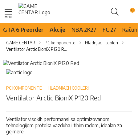
Pretraži
Skip
to
Content
GTA 6 Preorder
Akcije
NBA 2K27
FC 27
Računa
GAME CENTAR
PC komponente
Hladnjaci i cooleri
Ventilator Arctic BioniX P120 Red
Skip
to
Skip
the
to
end
the
of
beginning
PC KOMPONENTE
HLADNJACI I COOLERI
the
of
Ventilator Arctic BioniX P120 Red
images
the
gallery
images
gallery
Ventilator visokih performansi sa optimizovanom
tehnologijom protoka vazduha i tihim radom, idealan za
gejmere.