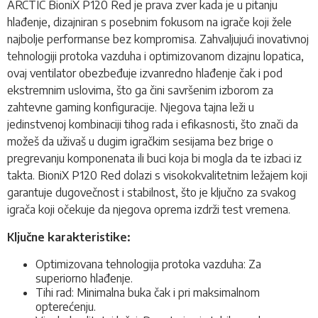
ARCTIC BioniX P120 Red je prava zver kada je u pitanju
hlađenje, dizajniran s posebnim fokusom na igrače koji žele
najbolje performanse bez kompromisa. Zahvaljujući inovativnoj
tehnologiji protoka vazduha i optimizovanom dizajnu lopatica,
ovaj ventilator obezbeđuje izvanredno hlađenje čak i pod
ekstremnim uslovima, što ga čini savršenim izborom za
zahtevne gaming konfiguracije. Njegova tajna leži u
jedinstvenoj kombinaciji tihog rada i efikasnosti, što znači da
možeš da uživaš u dugim igračkim sesijama bez brige o
pregrevanju komponenata ili buci koja bi mogla da te izbaci iz
takta. BioniX P120 Red dolazi s visokokvalitetnim ležajem koji
garantuje dugovečnost i stabilnost, što je ključno za svakog
igrača koji očekuje da njegova oprema izdrži test vremena.
Ključne karakteristike:
Optimizovana tehnologija protoka vazduha: Za
superiorno hlađenje.
Tihi rad: Minimalna buka čak i pri maksimalnom
opterećenju.