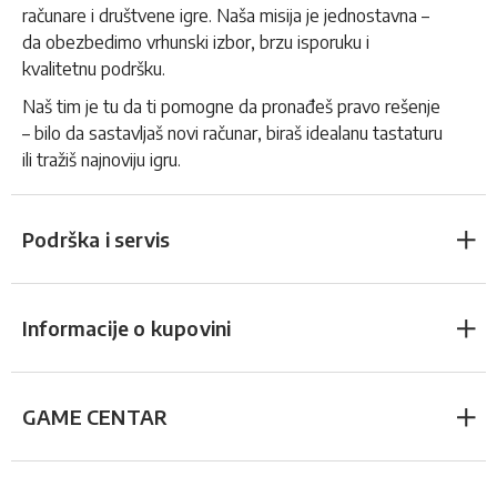
računare i društvene igre. Naša misija je jednostavna –
da obezbedimo vrhunski izbor, brzu isporuku i
kvalitetnu podršku.
Naš tim je tu da ti pomogne da pronađeš pravo rešenje
– bilo da sastavljaš novi računar, biraš idealanu tastaturu
ili tražiš najnoviju igru.
Podrška i servis
Informacije o kupovini
GAME CENTAR