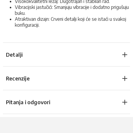
Visokokvalitetni ležaj: Dugotrajan i stabilan rad.
Vibracijski jastučići: Smanjuju vibracije i dodatno prigušuju
buku.
Atraktivan dizajn: Crveni detalji koji će se istaći u svakoj
konfiguraciji.
Detalji
Recenzije
Pitanja i odgovori