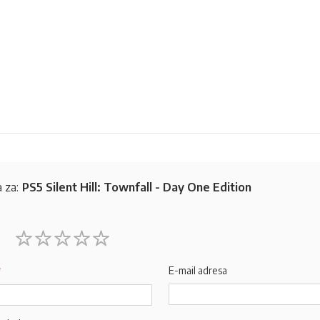
 za:
PS5 Silent Hill: Townfall - Day One Edition
1
2
3
4
5
star
stars
stars
stars
stars
E-mail adresa