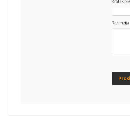
Kratak pr
Recenzija
Pros