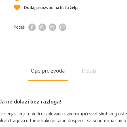
Dodaj proizvod na listu želja.
Podeli:
Opis proizvoda
Detalji
ada ne dolazi bez razloga!
or serijala koji te vodi u izolovani i uznemirujući svet škotskog ost
kakvih tragova o tome kako je tamo dospeo – sa sobom ima samo I