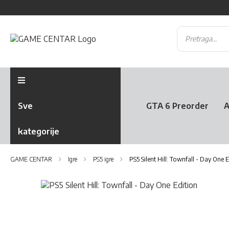
Sve
GTA 6 Preorder
A
kategorije
GAME CENTAR
Igre
PS5 igre
PS5 Silent Hill: Townfall - Day One 
Skip
to
Skip
the
to
end
the
of
beginning