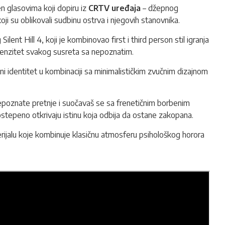
n glasovima koji dopiru iz
CRTV uređaja
– džepnog
i su oblikovali sudbinu ostrva i njegovih stanovnika.
lent Hill 4, koji je kombinovao first i third person stil igranja
intenzitet svakog susreta sa nepoznatim.
ni identitet u kombinaciji sa minimalističkim zvučnim dizajnom
nepoznate pretnje i suočavaš se sa frenetičnim borbenim
stepeno otkrivaju istinu koja odbija da ostane zakopana.
 serijalu koje kombinuje klasičnu atmosferu psihološkog horora