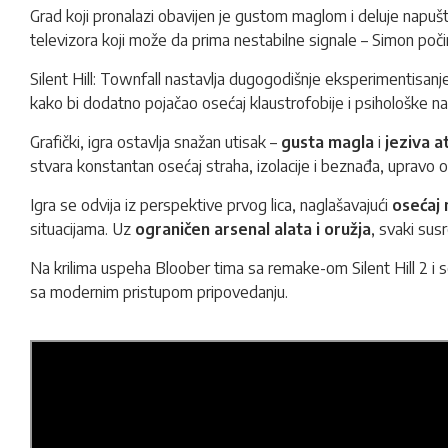
Grad koji pronalazi obavijen je gustom maglom i deluje napušt
televizora koji može da prima nestabilne signale – Simon poči
Silent Hill: Townfall nastavlja dugogodišnje eksperimentisanje
kako bi dodatno pojačao osećaj klaustrofobije i psihološke na
Grafički, igra ostavlja snažan utisak –
gusta magla
i
jeziva 
stvara konstantan osećaj straha, izolacije i beznađa, upravo o
Igra se odvija iz perspektive prvog lica, naglašavajući
osećaj 
situacijama. Uz
ograničen arsenal alata i oružja
, svaki sus
Na krilima uspeha Bloober tima sa remake-om Silent Hill 2 i so
sa modernim pristupom pripovedanju.