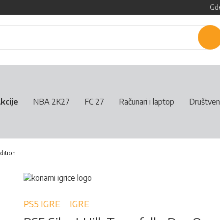
Gde
P
kcije
NBA 2K27
FC 27
Računari i laptop
Društven
Edition
PS5 IGRE
IGRE