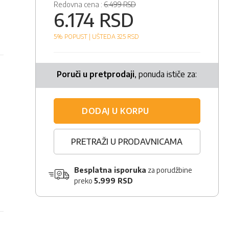
Redovna cena :
6.499 RSD
6.174 RSD
5% POPUST |
UŠTEDA 325
RSD
Poruči u pretprodaji
, ponuda ističe za:
DODAJ U KORPU
.
PRETRAŽI U PRODAVNICAMA
Besplatna isporuka
za porudžbine
preko
5.999 RSD