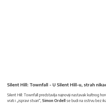
Silent Hill: Townfall - U Silent Hill-u, strah nik
Silent Hill: Townfall predstavlja najnoviji nastavak kultnog hor
vrati i „ispravi stvari“,
Simon Ordell
se budi na ostrvu bez i