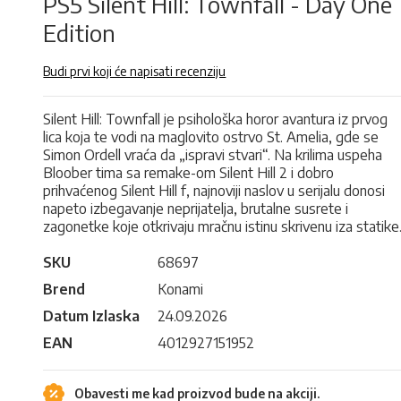
PS5 Silent Hill: Townfall - Day One
Edition
Budi prvi koji će napisati recenziju
Silent Hill: Townfall je psihološka horor avantura iz prvog
lica koja te vodi na maglovito ostrvo St. Amelia, gde se
Simon Ordell vraća da „ispravi stvari“. Na krilima uspeha
Bloober tima sa remake-om Silent Hill 2 i dobro
prihvaćenog Silent Hill f, najnoviji naslov u serijalu donosi
napeto izbegavanje neprijatelja, brutalne susrete i
zagonetke koje otkrivaju mračnu istinu skrivenu iza statike
SKU
68697
Brend
Konami
Datum Izlaska
24.09.2026
EAN
4012927151952
Obavesti me kad proizvod bude na akciji.