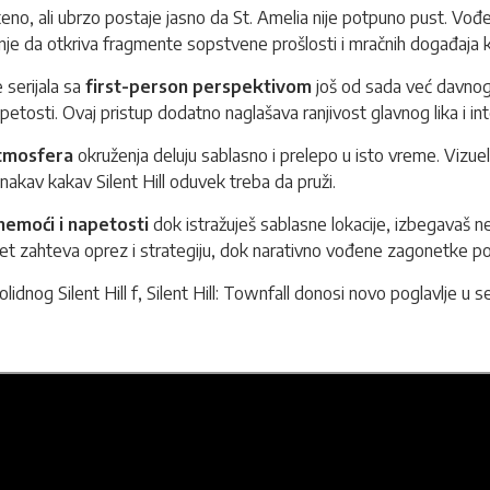
eno, ali ubrzo postaje jasno da St. Amelia nije potpuno pust. Vođe
nje da otkriva fragmente sopstvene prošlosti i mračnih događaja koj
 serijala sa
first-person perspektivom
još od sada već davnog Si
petosti. Ovaj pristup dodatno naglašava ranjivost glavnog lika i 
atmosfera
okruženja deluju sablasno i prelepo u isto vreme. Vizuel
nakav kakav Silent Hill oduvek treba da pruži.
nemoći i napetosti
dok istražuješ sablasne lokacije, izbegavaš 
ret zahteva oprez i strategiju, dok narativno vođene zagonetke po
lidnog Silent Hill f, Silent Hill: Townfall donosi novo poglavlje u