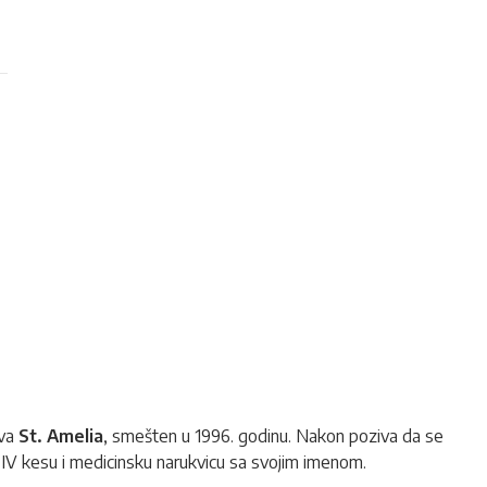
rva
St. Amelia
, smešten u 1996. godinu. Nakon poziva da se
V kesu i medicinsku narukvicu sa svojim imenom.