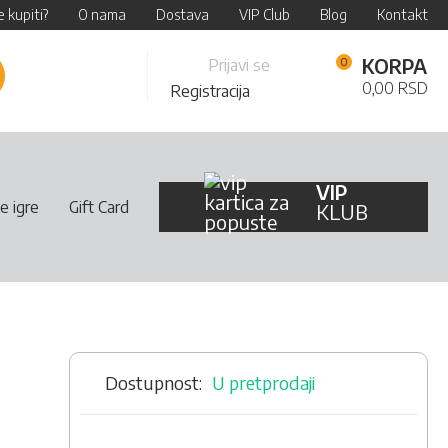
 kupiti?
O nama
Dostava
VIP Club
Blog
Kontakt
Skip
KORPA
Prijavi se
retraži
to
0,00 RSD
Registracija
Content
VIP
e igre
Gift Card
KLUB
U pretprodaji