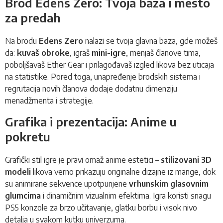
Brod Edens Zero: Tvoja baza i mesto
za predah
Na brodu
Edens Zero
nalazi se tvoja glavna baza, gde možeš
da:
kuvaš obroke
, igraš
mini-igre
, menjaš članove tima,
poboljšavaš Ether Gear i prilagođavaš izgled likova bez uticaja
na statistike. Pored toga, unapređenje brodskih sistema i
regrutacija novih članova dodaje dodatnu dimenziju
menadžmenta i strategije.
Grafika i prezentacija: Anime u
pokretu
Grafički stil igre je pravi omaž anime estetici –
stilizovani 3D
modeli
likova verno prikazuju originalne dizajne iz mange, dok
su animirane sekvence upotpunjene
vrhunskim glasovnim
glumcima
i dinamičnim vizualnim efektima. Igra koristi snagu
PS5 konzole za brzo učitavanje, glatku borbu i visok nivo
detalja u svakom kutku univerzuma.