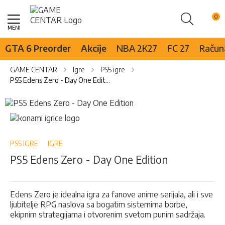
Pretraži
Skip
to
Content
GTA 6 Preorder
Akcije
NBA 2K27
FC 27
Računa
GAME CENTAR
Igre
PS5 igre
PS5 Edens Zero - Day One Edition
Skip
to
Skip
the
to
end
the
of
beginning
PS5 IGRE
IGRE
the
of
PS5 Edens Zero - Day One Edition
images
the
gallery
images
gallery
Edens Zero je idealna igra za fanove anime serijala, ali i sve
ljubitelje RPG naslova sa bogatim sistemima borbe,
ekipnim strategijama i otvorenim svetom punim sadržaja.