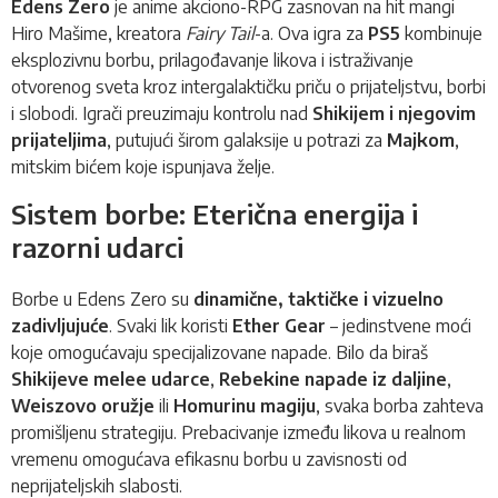
Edens Zero
je anime akciono-RPG zasnovan na hit mangi
Hiro Mašime, kreatora
Fairy Tail
-a. Ova igra za
PS5
kombinuje
eksplozivnu borbu, prilagođavanje likova i istraživanje
otvorenog sveta kroz intergalaktičku priču o prijateljstvu, borbi
i slobodi. Igrači preuzimaju kontrolu nad
Shikijem i njegovim
prijateljima
, putujući širom galaksije u potrazi za
Majkom
,
mitskim bićem koje ispunjava želje.
Sistem borbe: Eterična energija i
razorni udarci
Borbe u Edens Zero su
dinamične, taktičke i vizuelno
zadivljujuće
. Svaki lik koristi
Ether Gear
– jedinstvene moći
koje omogućavaju specijalizovane napade. Bilo da biraš
Shikijeve melee udarce
,
Rebekine napade iz daljine
,
Weiszovo oružje
ili
Homurinu magiju
, svaka borba zahteva
promišljenu strategiju. Prebacivanje između likova u realnom
vremenu omogućava efikasnu borbu u zavisnosti od
neprijateljskih slabosti.