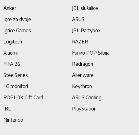
Anker
JBL slušalice
Igre za dvoje
ASUS
Igrice Games
JBL Partybox
Logitech
RAZER
Xiaomi
Funko POP Srbija
FIFA 26
Redragon
SteelSeries
Alienware
LG monitori
Keychron
ROBLOX Gift Card
ASUS Gaming
JBL
PlayStation
Nintendo