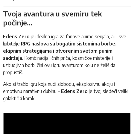
Tvoja avantura u svemiru tek
počinje...
Edens Zero
je idealna igra za fanove anime serijala, ali i sve
ljubitelje
RPG naslova sa bogatim sistemima borbe,
ekipnim strategijama i otvorenim svetom punim
sadržaja
. Kombinacija ličnih priča, kosmičke misterije i
uzbudljivih borbi čini ovu igru avanturom koju ne želiš da
propustiš.
Ako si tražio igru koja nudi slobodu, eksplozivnu akciju i
emotivnu narativnu dubinu –
Edens Zero
je tvoj sledeći veliki
galaktički korak.