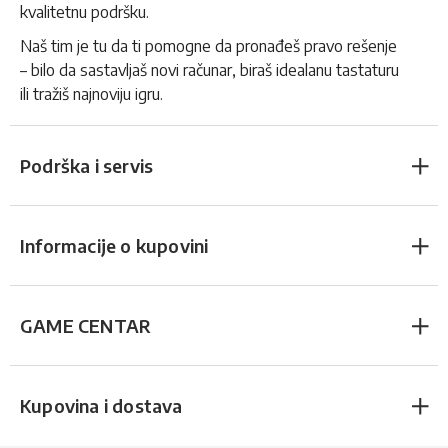
kvalitetnu podršku.
Naš tim je tu da ti pomogne da pronađeš pravo rešenje
– bilo da sastavljaš novi računar, biraš idealanu tastaturu
ili tražiš najnoviju igru.
Podrška i servis
Informacije o kupovini
GAME CENTAR
Kupovina i dostava