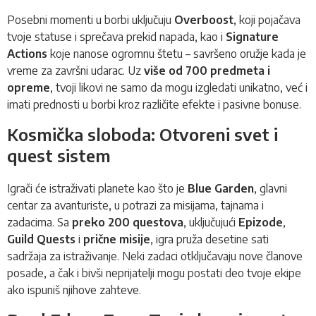
Posebni momenti u borbi uključuju
Overboost
, koji pojačava
tvoje statuse i sprečava prekid napada, kao i
Signature
Actions
koje nanose ogromnu štetu – savršeno oružje kada je
vreme za završni udarac. Uz
više od 700 predmeta i
opreme
, tvoji likovi ne samo da mogu izgledati unikatno, već i
imati prednosti u borbi kroz različite efekte i pasivne bonuse.
Kosmička sloboda: Otvoreni svet i
quest sistem
Igrači će istraživati planete kao što je
Blue Garden
, glavni
centar za avanturiste, u potrazi za misijama, tajnama i
zadacima. Sa
preko 200 questova
, uključujući
Epizode
,
Guild Quests
i
prične misije
, igra pruža desetine sati
sadržaja za istraživanje. Neki zadaci otključavaju nove članove
posade, a čak i bivši neprijatelji mogu postati deo tvoje ekipe
ako ispuniš njihove zahteve.