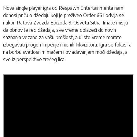
Nova single player igra od Respawn Entertainmenta nam
donosi priču o džedaju koji je preživeo Order 66 i odvija se
nakon Ratova Zvezda Epizoda 3: Osveta Sitha. Imate misiju
da obnovite red džedaja, sve vreme dolazeći do novih
saznanja vezano za vašu prošlost, a u isto vreme morate
izbegavati progon Imperije i njenih Inkvizitora
.
Igra se fokusira
na borbu svetlosnim mačem i ovladavanjem moći džedaja, a
sve iz perspektive trećeg lica.