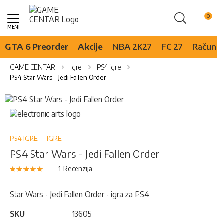
Pretraži
Skip
to
Content
GTA 6 Preorder
Akcije
NBA 2K27
FC 27
Računa
GAME CENTAR
Igre
PS4 igre
PS4 Star Wars - Jedi Fallen Order
Skip
to
Skip
the
to
end
the
of
beginning
PS4 IGRE
IGRE
the
of
PS4 Star Wars - Jedi Fallen Order
images
the
gallery
images
Rejting:
1
Recenzija
100
100
% of
gallery
Star Wars - Jedi Fallen Order - igra za PS4
SKU
13605