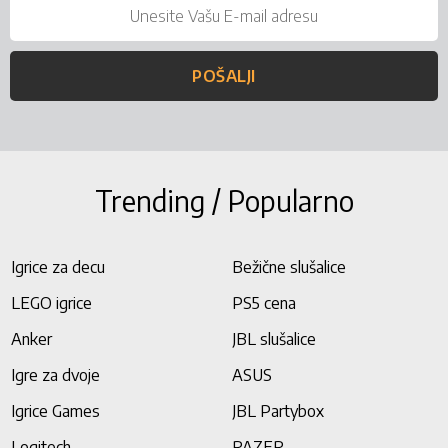
POŠALJI
Trending / Popularno
Igrice za decu
Bežične slušalice
LEGO igrice
PS5 cena
Anker
JBL slušalice
Igre za dvoje
ASUS
Igrice Games
JBL Partybox
Logitech
RAZER