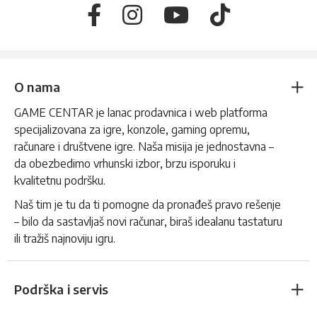
O nama
GAME CENTAR je lanac prodavnica i web platforma
specijalizovana za igre, konzole, gaming opremu,
računare i društvene igre. Naša misija je jednostavna –
da obezbedimo vrhunski izbor, brzu isporuku i
kvalitetnu podršku.
Naš tim je tu da ti pomogne da pronađeš pravo rešenje
– bilo da sastavljaš novi računar, biraš idealanu tastaturu
ili tražiš najnoviju igru.
Podrška i servis