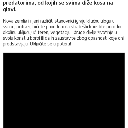
predatorima, od kojih se svima diže kosa na
glavi.
Nova zemlja i njeni različiti stanovnici igraju ključnu ulogu u
svakoj potrazi, bićete prinuđeni da strateški koristite prirodnu
okolinu uključujući teren, vegetaciju i druge divlje životinje u
svoju korist u borbi ili da ih zaustavite zbog opasnosti koje oni
predstavljaju. Uključite se u poteru!