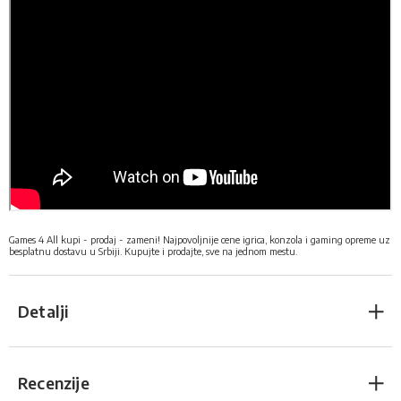
Games 4 All kupi - prodaj - zameni! Najpovoljnije cene igrica, konzola i gaming opreme uz
besplatnu dostavu u Srbiji
.
Kupujte i prodajte, sve na jednom mestu.
Detalji
Recenzije