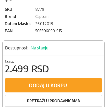
SKU
8779
Brend
Capcom
Datum Izlaska
26.01.2018
EAN
5055060901915
Na stanju
Cena:
2.499 RSD
DODAJ U KORPU
PRETRAŽI U PRODAVNICAMA