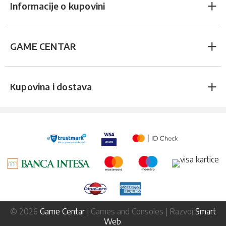
Informacije o kupovini
GAME CENTAR
Kupovina i dostava
© 2026
Game Centar
| Games and Consoles | Razvoj
Smart
Web
.