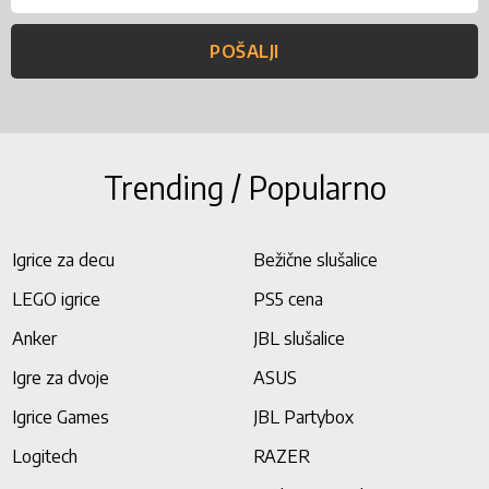
POŠALJI
Trending / Popularno
Igrice za decu
Bežične slušalice
LEGO igrice
PS5 cena
Anker
JBL slušalice
Igre za dvoje
ASUS
Igrice Games
JBL Partybox
Logitech
RAZER