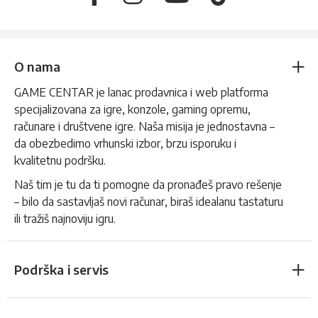
O nama
GAME CENTAR je lanac prodavnica i web platforma
specijalizovana za igre, konzole, gaming opremu,
računare i društvene igre. Naša misija je jednostavna –
da obezbedimo vrhunski izbor, brzu isporuku i
kvalitetnu podršku.
Naš tim je tu da ti pomogne da pronađeš pravo rešenje
– bilo da sastavljaš novi računar, biraš idealanu tastaturu
ili tražiš najnoviju igru.
Podrška i servis