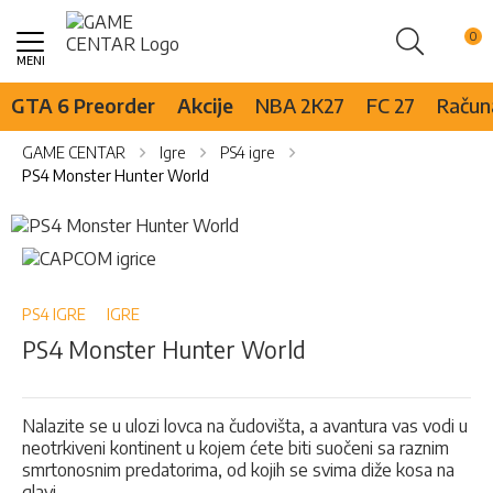
Pretraži
Skip
to
Content
GTA 6 Preorder
Akcije
NBA 2K27
FC 27
Računa
GAME CENTAR
Igre
PS4 igre
PS4 Monster Hunter World
Skip
to
Skip
the
to
end
the
of
beginning
PS4 IGRE
IGRE
the
of
PS4 Monster Hunter World
images
the
gallery
images
gallery
Nalazite se u ulozi lovca na čudovišta, a avantura vas vodi u
neotrkiveni kontinent u kojem ćete biti suočeni sa raznim
smrtonosnim predatorima, od kojih se svima diže kosa na
glavi.