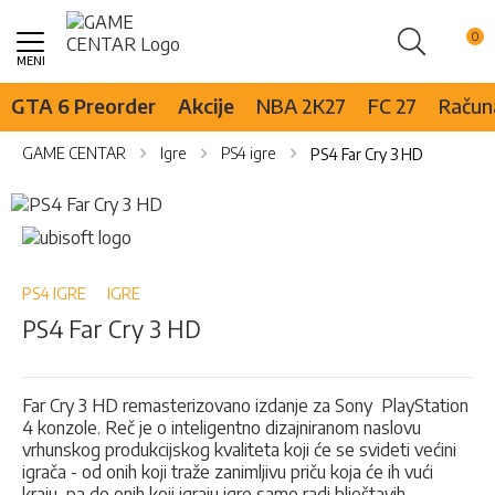
Pretraži
Skip
to
Content
GTA 6 Preorder
Akcije
NBA 2K27
FC 27
Računa
GAME CENTAR
Igre
PS4 igre
PS4 Far Cry 3 HD
Skip
to
Skip
the
to
end
the
of
beginning
PS4 IGRE
IGRE
the
of
PS4 Far Cry 3 HD
images
the
gallery
images
gallery
Far Cry 3 HD remasterizovano izdanje za Sony PlayStation
4 konzole. Reč je o inteligentno dizajniranom naslovu
vrhunskog produkcijskog kvaliteta koji će se svideti većini
igrača - od onih koji traže zanimljivu priču koja će ih vući
kraju, pa do onih koji igraju igre samo radi blještavih