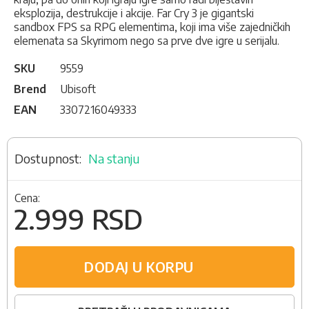
eksplozija, destrukcije i akcije. Far Cry 3 je gigantski
sandbox FPS sa RPG elementima, koji ima više zajedničkih
elemenata sa Skyrimom nego sa prve dve igre u serijalu.
SKU
9559
Brend
Ubisoft
EAN
3307216049333
Na stanju
Cena:
2.999 RSD
DODAJ U KORPU