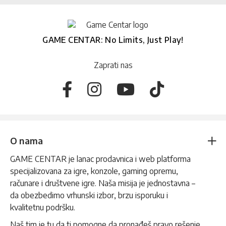
GAME CENTAR: No Limits, Just Play!
Zaprati nas
O nama
GAME CENTAR je lanac prodavnica i web platforma
specijalizovana za igre, konzole, gaming opremu,
računare i društvene igre. Naša misija je jednostavna –
da obezbedimo vrhunski izbor, brzu isporuku i
kvalitetnu podršku.
Naš tim je tu da ti pomogne da pronađeš pravo rešenje