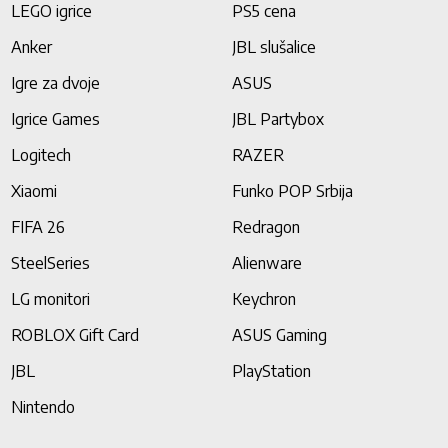
LEGO igrice
PS5 cena
Anker
JBL slušalice
Igre za dvoje
ASUS
Igrice Games
JBL Partybox
Logitech
RAZER
Xiaomi
Funko POP Srbija
FIFA 26
Redragon
SteelSeries
Alienware
LG monitori
Keychron
ROBLOX Gift Card
ASUS Gaming
JBL
PlayStation
Nintendo