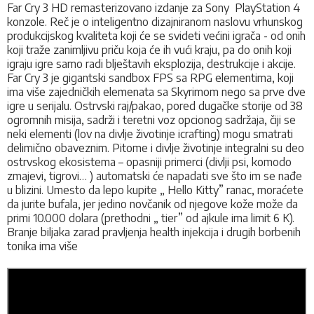
Far Cry 3 HD remasterizovano izdanje za Sony PlayStation 4
konzole. Reč je o inteligentno dizajniranom naslovu vrhunskog
produkcijskog kvaliteta koji će se svideti većini igrača - od onih
koji traže zanimljivu priču koja će ih vući kraju, pa do onih koji
igraju igre samo radi blještavih eksplozija, destrukcije i akcije
.
Far Cry 3 je gigantski sandbox FPS sa RPG elementima, koji
ima više zajedničkih elemenata sa Skyrimom nego sa prve dve
igre u serijalu. Ostrvski raj/pakao, pored dugačke storije od 38
ogromnih misija, sadrži i teretni voz opcionog sadržaja, čiji se
neki elementi (lov na divlje životinje icrafting) mogu smatrati
delimično obaveznim. Pitome i divlje životinje integralni su deo
ostrvskog ekosistema – opasniji primerci (divlji psi, komodo
zmajevi, tigrovi… ) automatski će napadati sve što im se nađe
u blizini. Umesto da lepo kupite „ Hello Kitty” ranac, moraćete
da jurite bufala, jer jedino novčanik od njegove kože može da
primi 10.000 dolara (prethodni „ tier” od ajkule ima limit 6 K).
Branje biljaka zarad pravljenja health injekcija i drugih borbenih
tonika ima više