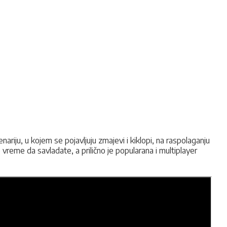
iju, u kojem se pojavljuju zmajevi i kiklopi, na raspolaganju
reme da savladate, a prilično je popularana i multiplayer