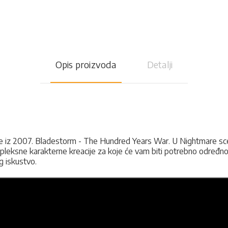
Opis proizvoda
Detalji
re iz 2007. Bladestorm - The Hundred Years War. U Nightmare scenar
leksne karakterne kreacije za koje će vam biti potrebno određno v
g iskustvo.