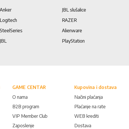
Anker
JBL slušalice
Logitech
RAZER
SteelSeries
Alienware
JBL
PlayStation
i
GAME CENTAR
Kupovina i dostava
O nama
Načini plaćanja
B2B program
Plaćanje na rate
VIP Member Club
WEB krediti
Zaposlenje
Dostava