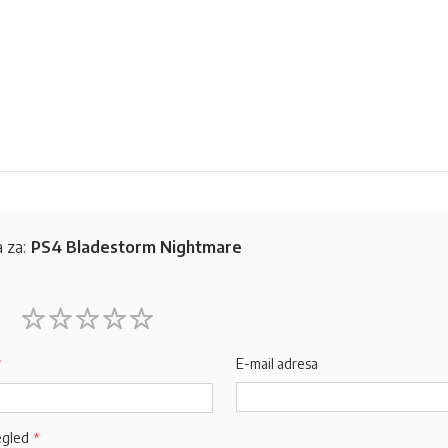
 za:
PS4 Bladestorm Nightmare
1
2
3
4
5
star
stars
stars
stars
stars
E-mail adresa
egled