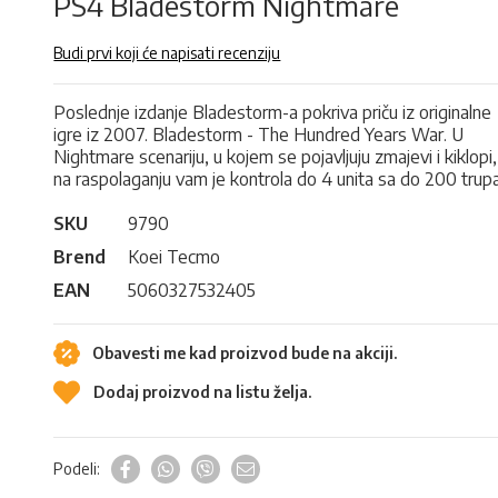
PS4 Bladestorm Nightmare
Budi prvi koji će napisati recenziju
Poslednje izdanje Bladestorm-a pokriva priču iz originalne
igre iz 2007. Bladestorm - The Hundred Years War. U
Nightmare scenariju, u kojem se pojavljuju zmajevi i kiklopi,
na raspolaganju vam je kontrola do 4 unita sa do 200 trupa
SKU
9790
Brend
Koei Tecmo
EAN
5060327532405
Obavesti me kad proizvod bude na akciji.
Dodaj proizvod na listu želja.
Podeli: