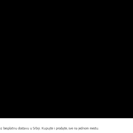
uz besplatnu dostavu u Srbiji. Kupujte i prodajte, sve na jednom mestu.