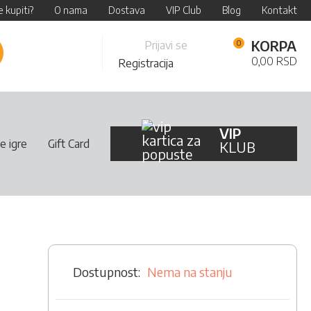
 kupiti?
O nama
Dostava
VIP Club
Blog
Kontakt
Skip
KORPA
Prijavi se
retraži
to
0,00 RSD
Registracija
Content
VIP
e igre
Gift Card
KLUB
Nema na stanju