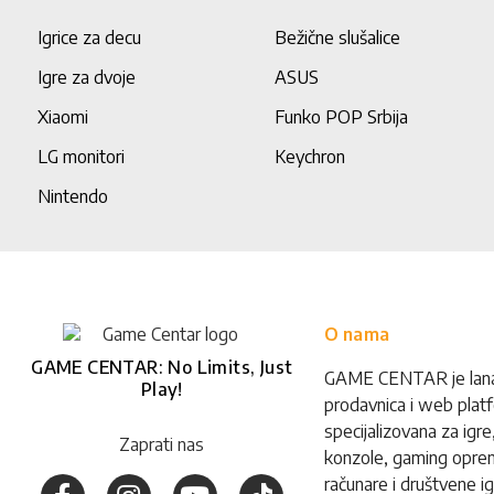
Igrice za decu
Bežične slušalice
Igre za dvoje
ASUS
Xiaomi
Funko POP Srbija
LG monitori
Keychron
Nintendo
O nama
GAME CENTAR: No Limits, Just
GAME CENTAR je lan
Play!
prodavnica i web plat
specijalizovana za igre
Zaprati nas
konzole, gaming opre
računare i društvene ig