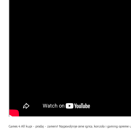
Games 4 All kupi - prodaj - zameni! Najpovoljnije cene igrica, konzola i gaming opreme 