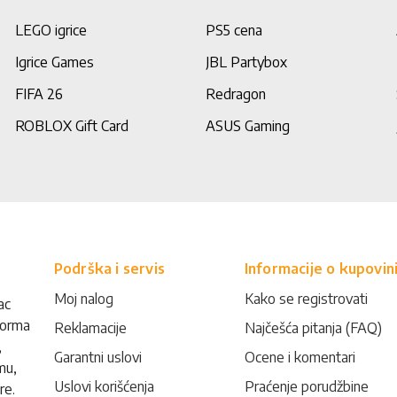
LEGO igrice
PS5 cena
Igrice Games
JBL Partybox
FIFA 26
Redragon
ROBLOX Gift Card
ASUS Gaming
Podrška i servis
Informacije o kupovin
Moj nalog
Kako se registrovati
ac
forma
Reklamacije
Najčešća pitanja (FAQ)
,
Garantni uslovi
Ocene i komentari
mu,
Uslovi korišćenja
Praćenje porudžbine
re.