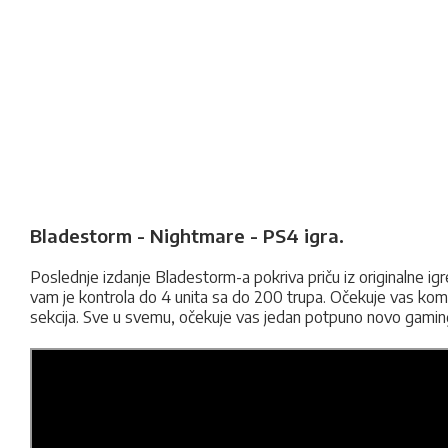
Bladestorm - Nightmare - PS4 igra.
Poslednje izdanje Bladestorm-a pokriva priču iz originalne ig
vam je kontrola do 4 unita sa do 200 trupa. Očekuje vas komp
sekcija. Sve u svemu, očekuje vas jedan potpuno novo gamin