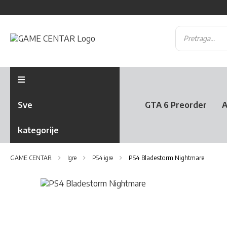
Sve
GTA 6 Preorder
A
kategorije
GAME CENTAR
Igre
PS4 igre
PS4 Bladestorm Nightmare
Skip
to
Skip
the
to
end
the
of
beginning