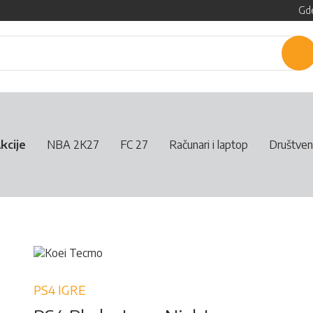
Gde
P
kcije
NBA 2K27
FC 27
Računari i laptop
Društven
PS4 IGRE