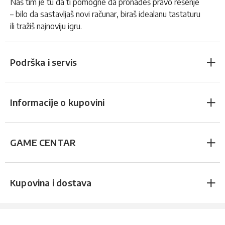
Naš tim je tu da ti pomogne da pronađeš pravo rešenje
– bilo da sastavljaš novi računar, biraš idealanu tastaturu
ili tražiš najnoviju igru.
Podrška i servis
Informacije o kupovini
GAME CENTAR
Kupovina i dostava