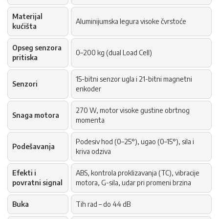
Materijal
Aluminijumska legura visoke čvrstoće
kućišta
Opseg senzora
0–200 kg (dual Load Cell)
pritiska
15-bitni senzor ugla i 21-bitni magnetni
Senzori
enkoder
270 W, motor visoke gustine obrtnog
Snaga motora
momenta
Podesiv hod (0–25°), ugao (0–15°), sila i
Podešavanja
kriva odziva
Efekti i
ABS, kontrola proklizavanja (TC), vibracije
povratni signal
motora, G-sila, udar pri promeni brzina
Buka
Tih rad – do 44 dB