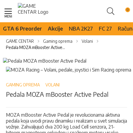
Pretraži
Skip
to
Content
GTA 6 Preorder
Akcije
NBA 2K27
FC 27
Računa
GAME CENTAR
Gaming oprema
Volani
Pedala MOZA mBooster Active Pedal
Skip
to
Skip
the
to
end
the
of
beginning
GAMING OPREMA
VOLANI
the
of
Pedala MOZA mBooster Active Pedal
images
the
gallery
images
gallery
MOZA mBooster Active Pedal je revolucionarna aktivna
pedala koja uvodi pravu dinamiku i realizam u svet simulacija
vožnje. Zahvaljujući dva 200 kg Load Cell senzora, 21-
bitnom magnetnom enkoderu i snažnom motoru visoke