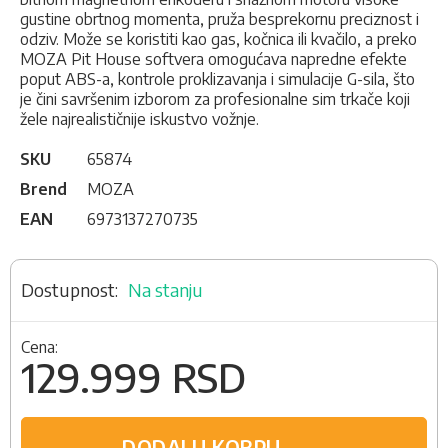
gustine obrtnog momenta, pruža besprekornu preciznost i
odziv. Može se koristiti kao gas, kočnica ili kvačilo, a preko
MOZA Pit House softvera omogućava napredne efekte
poput ABS-a, kontrole proklizavanja i simulacije G-sila, što
je čini savršenim izborom za profesionalne sim trkače koji
žele najrealističnije iskustvo vožnje.
SKU
65874
Brend
MOZA
EAN
6973137270735
Na stanju
Cena:
129.999 RSD
DODAJ U KORPU