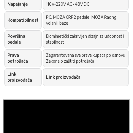
Napajanje
110V–220V AC › 48V DC
PC, MOZA CRP2 pedale, MOZA Racing
Kompatibilnost
volani i baze
Površina
Biomimetički zakrivljen dizajn za udobnost i
pedale
stabilnost
Prava
Zagarantovana sva prava kupaca po osnovu
potrošača
Zakona o zaštiti potrošača
Link
Link proizvođača
proizvođača