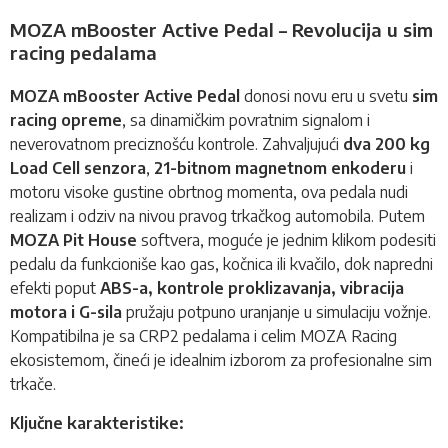
MOZA mBooster Active Pedal – Revolucija u sim
racing pedalama
MOZA mBooster Active Pedal
donosi novu eru u svetu
sim
racing opreme
, sa dinamičkim povratnim signalom i
neverovatnom preciznošću kontrole. Zahvaljujući
dva 200 kg
Load Cell senzora
,
21-bitnom magnetnom enkoderu
i
motoru visoke gustine obrtnog momenta, ova pedala nudi
realizam i odziv na nivou pravog trkačkog automobila. Putem
MOZA Pit House
softvera, moguće je jednim klikom podesiti
pedalu da funkcioniše kao gas, kočnica ili kvačilo, dok napredni
efekti poput
ABS-a, kontrole proklizavanja, vibracija
motora i G-sila
pružaju potpuno uranjanje u simulaciju vožnje.
Kompatibilna je sa CRP2 pedalama i celim MOZA Racing
ekosistemom, čineći je idealnim izborom za profesionalne sim
trkače.
Ključne karakteristike: