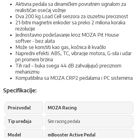
Aktivna pedala sa dinamičkim povratnim signalom za
realističan osećaj vožnje
Dva 200 kg Load Cell senzora za izuzetnu preciznost
21-bitni magnetni enkoder sa preko 2 miliona koraka
rezolucije
Jednostavno podešavanje kroz MOZA Pit House
softver - bez alata
Može se koristiti kao gas, kočnica ili kvačilo
Napredni efekti: ABS, TC, vibracije motora, G-sila i udar
pri promeni brzina
Tih rad – buka svega 44 dB zahvaljujući preciznom
mehanizmu
Kompatibilna sa MOZA CRP2 pedalama i PC sistemima
Specifikacije:
Proizvođač
MOZA Racing
Tip uređaja
Sim racing pedala
Model
mBooster Active Pedal