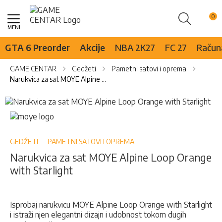
Pretraži
Skip
to
Content
GTA 6 Preorder
Akcije
NBA 2K27
FC 27
Računa
GAME CENTAR
Gedžeti
Pametni satovi i oprema
Narukvica za sat MOYE Alpine Loop Orange with Starlight
Skip
to
Skip
the
to
end
the
of
beginning
GEDŽETI
PAMETNI SATOVI I OPREMA
the
of
Narukvica za sat MOYE Alpine Loop Orange
images
the
with Starlight
gallery
images
gallery
Isprobaj narukvicu MOYE Alpine Loop Orange with Starlight
i istraži njen elegantni dizajn i udobnost tokom dugih