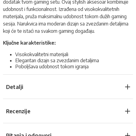
dodatak tvom gaming setu. Ovaj stylish aksesoar kombinuje
udobnost i funkcionalnost. Izrađena od visokokvalitetnih
materijala, pruža maksimalnu udobnost tokom dužih gaming
sesija. Narukvica ima moderan dizajn sa zvezdanim detaljima
koji će te istaći na svakom gaming događaju.
Ključne karakteristike:
Visokokvalitetni materijali
Elegantan dizajn sa zvezdanim detaljima
Poboljšava udobnost tokom igranja
Detalji
Recenzije
Pitanja i odgovori