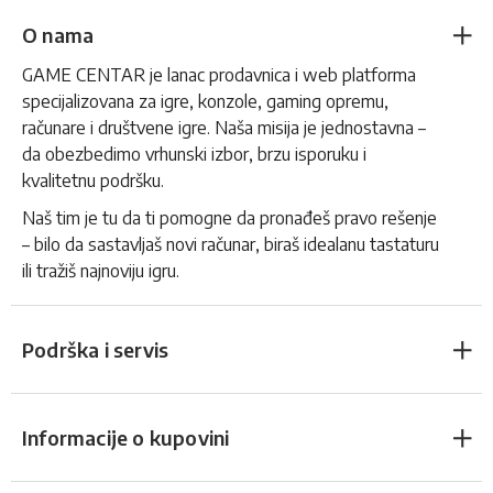
O nama
GAME CENTAR je lanac prodavnica i web platforma
specijalizovana za igre, konzole, gaming opremu,
računare i društvene igre. Naša misija je jednostavna –
da obezbedimo vrhunski izbor, brzu isporuku i
kvalitetnu podršku.
Naš tim je tu da ti pomogne da pronađeš pravo rešenje
– bilo da sastavljaš novi računar, biraš idealanu tastaturu
ili tražiš najnoviju igru.
Podrška i servis
Informacije o kupovini