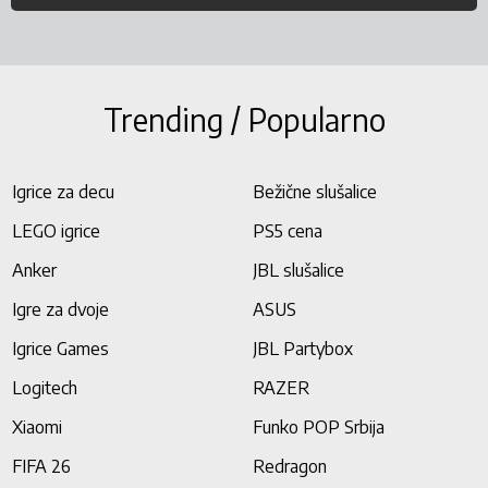
Trending / Popularno
Igrice za decu
Bežične slušalice
LEGO igrice
PS5 cena
Anker
JBL slušalice
Igre za dvoje
ASUS
Igrice Games
JBL Partybox
Logitech
RAZER
Xiaomi
Funko POP Srbija
FIFA 26
Redragon