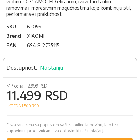
velikim 2.07" AMOLED ekranom, izuzetno tankim
ramovima i impresivnim mogućnostima koje kombinuju stil,
performanse i praktičnost.
SKU
62056
Brend
XIAOMI
EAN
6941812725115
Na stanju
MP cena :
12.999 RSD
11.499 RSD
UŠTEDA 1.500
RSD
*Iskazana cena sa popustom važi za online kupovinu, kao i za
kupovinu u prodavnicama za gotovinski način plaćanja