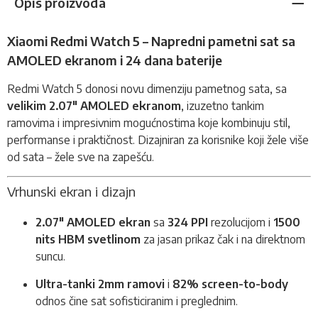
Opis proizvoda
Xiaomi Redmi Watch 5 – Napredni pametni sat sa
AMOLED ekranom i 24 dana baterije
Redmi Watch 5 donosi novu dimenziju
pametnog sata
, sa
velikim 2.07" AMOLED ekranom
, izuzetno tankim
ramovima i impresivnim mogućnostima koje kombinuju stil,
performanse i praktičnost. Dizajniran za korisnike koji žele više
od sata – žele sve na zapešću.
Vrhunski ekran i dizajn
2.07" AMOLED ekran
sa
324 PPI
rezolucijom i
1500
nits HBM svetlinom
za jasan prikaz čak i na direktnom
suncu.
Ultra-tanki 2mm ramovi
i
82% screen-to-body
odnos čine sat sofisticiranim i preglednim.