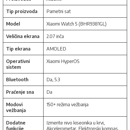
Tip proizvoda
Pametni sat
Model
Xiaomi Watch 5 (BHR9381GL)
Veličina ekrana
2.07 inča
Tip ekrana
AMOLED
Operativni
Xiaomi HyperOS
sistem
Bluetooth
Da, 5.3
Praćenje sna
Da
Modovi
150+ režima vežbanja
vežbanja
Dodatne
Izmerite nivo kiseonika u krvi,
funkcije
Akcelerometar, Elektronski kompas,