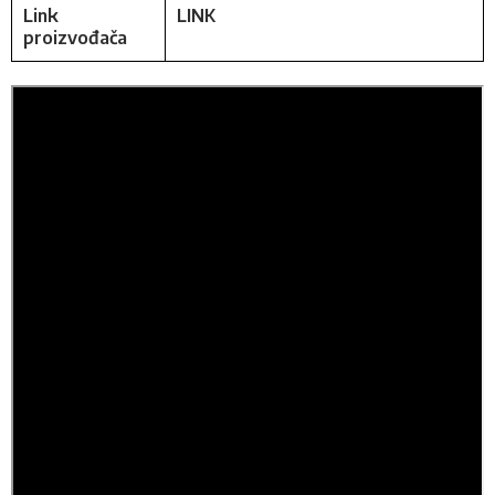
Link
LINK
proizvođača