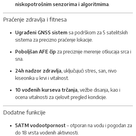
niskopotrošnim senzorima i algoritmima
.
Praćenje zdravlja i fitnesa
Ugrađeni GNSS sistem
sa podrškom za 5 satelitskih
sistema za precizno praćenje lokacije.
Poboljšan AFE čip
za preciznije merenje otkucaja srca i
sna.
24h nadzor zdravlja
, uključujući stres, san, nivo
kiseonika u krvi i vitalnost.
10 vođenih kurseva trčanja
, vežbe disanja, kao i
ocena vitalnosti za cjelovit pregled kondicije.
Dodatne funkcije
5ATM vodootpornost
– otporan na vodu i pogodan za
do 18 vrsta vodenih aktivnosti.