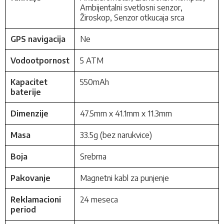
Ambijentalni svetlosni senzor,
Žiroskop, Senzor otkucaja srca
GPS navigacija
Ne
Vodootpornost
5 ATM
Kapacitet
550mAh
baterije
Dimenzije
47.5mm x 41.1mm x 11.3mm
Masa
33.5g (bez narukvice)
Boja
Srebrna
Pakovanje
Magnetni kabl za punjenje
Reklamacioni
24 meseca
period