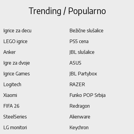
Trending / Popularno
Igrice za decu
Bežične slušalice
LEGO igrice
PS5 cena
Anker
JBL slušalice
Igre za dvoje
ASUS
Igrice Games
JBL Partybox
Logitech
RAZER
Xiaomi
Funko POP Srbija
FIFA 26
Redragon
SteelSeries
Alienware
LG monitori
Keychron