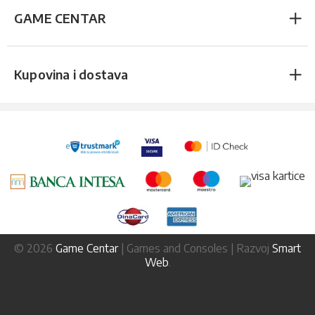
GAME CENTAR
Kupovina i dostava
© 2026
Game Centar
| Games and Consoles | Razvoj
Smart
Web
.