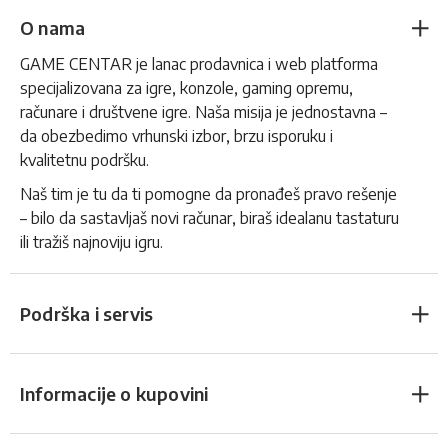
O nama
GAME CENTAR je lanac prodavnica i web platforma
specijalizovana za igre, konzole, gaming opremu,
računare i društvene igre. Naša misija je jednostavna –
da obezbedimo vrhunski izbor, brzu isporuku i
kvalitetnu podršku.
Naš tim je tu da ti pomogne da pronađeš pravo rešenje
– bilo da sastavljaš novi računar, biraš idealanu tastaturu
ili tražiš najnoviju igru.
Podrška i servis
Informacije o kupovini