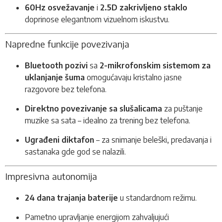
60Hz osvežavanje
i
2.5D zakrivljeno staklo
doprinose elegantnom vizuelnom iskustvu.
Napredne funkcije povezivanja
Bluetooth pozivi
sa
2-mikrofonskim sistemom za
uklanjanje šuma
omogućavaju kristalno jasne
razgovore bez telefona.
Direktno povezivanje sa slušalicama
za puštanje
muzike sa sata – idealno za trening bez telefona.
Ugrađeni diktafon
– za snimanje beleški, predavanja i
sastanaka gde god se nalazili.
Impresivna autonomija
24 dana trajanja baterije
u standardnom režimu.
Pametno upravljanje energijom zahvaljujući