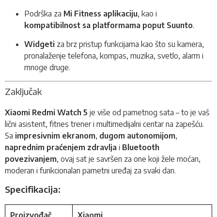
Podrška za
Mi Fitness aplikaciju
, kao i
kompatibilnost sa platformama poput Suunto
.
Widgeti
za brz pristup funkcijama kao što su kamera,
pronalaženje telefona, kompas, muzika, svetlo, alarm i
mnoge druge.
Zaključak
Xiaomi Redmi Watch 5
je više od pametnog sata – to je vaš
lični asistent, fitnes trener i multimedijalni centar na zapešću.
Sa
impresivnim ekranom
,
dugom autonomijom
,
naprednim praćenjem zdravlja
i
Bluetooth
povezivanjem
, ovaj sat je savršen za one koji žele moćan,
moderan i funkcionalan pametni uređaj za svaki dan.
Specifikacija:
Proizvođač
Xiaomi