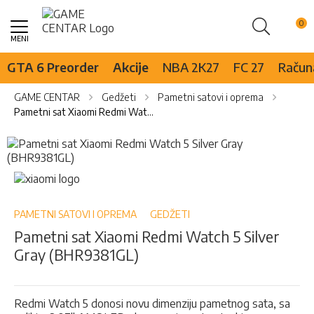
Pretraži
Skip
to
Content
GTA 6 Preorder
Akcije
NBA 2K27
FC 27
Računa
GAME CENTAR
Gedžeti
Pametni satovi i oprema
Pametni sat Xiaomi Redmi Watch 5 Silver Gray (BHR9381GL)
Skip
to
the
Skip
end
to
of
the
the
beginning
PAMETNI SATOVI I OPREMA
GEDŽETI
images
of
Pametni sat Xiaomi Redmi Watch 5 Silver
gallery
the
Gray (BHR9381GL)
images
gallery
Redmi Watch 5 donosi novu dimenziju pametnog sata, sa