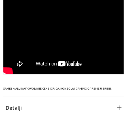
GAMES 4 ALL! NAJPOVOLJNIJE CENE IGRICA, KONZOLA I GAMING OPREME U SRBIJI.
Detalji