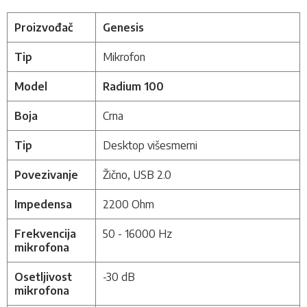
Proizvođač
Genesis
Tip
Mikrofon
Model
Radium 100
Boja
Crna
Tip
Desktop višesmerni
Povezivanje
Žično, USB 2.0
Impedensa
2200 Ohm
Frekvencija
50 - 16000 Hz
mikrofona
Osetljivost
-30 dB
mikrofona