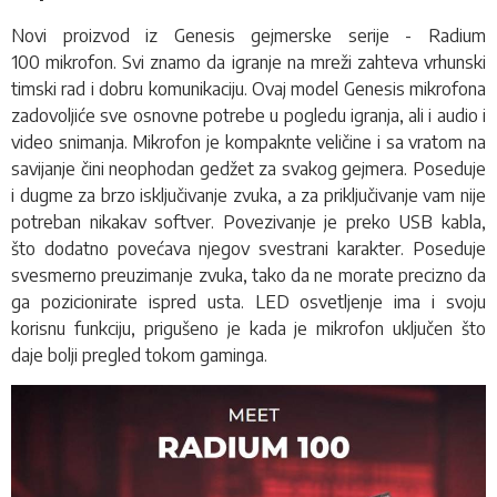
Novi proizvod iz Genesis gejmerske serije - Radium
100
mikrofon
. Svi znamo da igranje na mreži zahteva vrhunski
timski rad i dobru komunikaciju. Ovaj model Genesis mikrofona
zadovoljiće sve osnovne potrebe u pogledu igranja, ali i audio i
video snimanja. Mikrofon je kompaknte veličine i sa vratom na
savijanje čini neophodan gedžet za svakog gejmera. Poseduje
i dugme za brzo isključivanje zvuka, a za priključivanje vam nije
potreban nikakav softver. Povezivanje je preko USB kabla,
što dodatno povećava njegov svestrani karakter. Poseduje
svesmerno preuzimanje zvuka, tako da ne morate precizno da
ga pozicionirate ispred usta. LED osvetljenje ima i svoju
korisnu funkciju, prigušeno je kada je mikrofon uključen što
daje bolji pregled tokom gaminga.