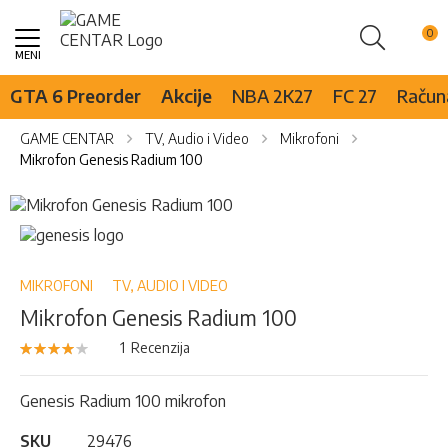
Pretraži
Skip
to
Content
GTA 6 Preorder
Akcije
NBA 2K27
FC 27
Računa
GAME CENTAR
TV, Audio i Video
Mikrofoni
Mikrofon Genesis Radium 100
Skip
to
Skip
the
to
end
the
of
beginning
MIKROFONI
TV, AUDIO I VIDEO
the
of
Mikrofon Genesis Radium 100
images
the
gallery
images
Rejting:
1
Recenzija
80
100
% of
gallery
Genesis Radium 100 mikrofon
SKU
29476