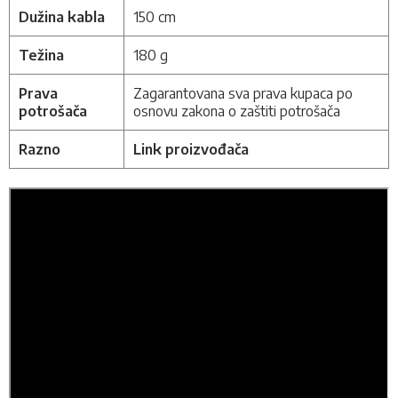
Dužina kabla
150 cm
Težina
180 g
Prava
Zagarantovana sva prava kupaca po
potrošača
osnovu zakona o zaštiti potrošača
Razno
Link proizvođača