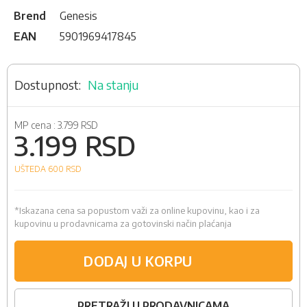
Brend
Genesis
EAN
5901969417845
Na stanju
MP cena :
3.799 RSD
3.199 RSD
UŠTEDA 600
RSD
*Iskazana cena sa popustom važi za online kupovinu, kao i za
kupovinu u prodavnicama za gotovinski način plaćanja
DODAJ U KORPU
PRETRAŽI U PRODAVNICAMA