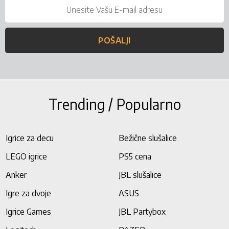
POŠALJI
Trending / Popularno
Igrice za decu
Bežične slušalice
LEGO igrice
PS5 cena
Anker
JBL slušalice
Igre za dvoje
ASUS
Igrice Games
JBL Partybox