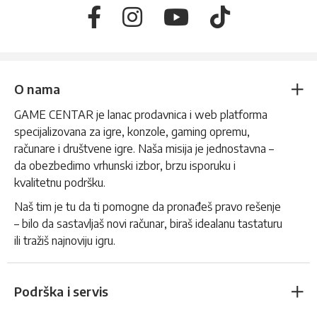
O nama
GAME CENTAR je lanac prodavnica i web platforma
specijalizovana za igre, konzole, gaming opremu,
računare i društvene igre. Naša misija je jednostavna –
da obezbedimo vrhunski izbor, brzu isporuku i
kvalitetnu podršku.
Naš tim je tu da ti pomogne da pronađeš pravo rešenje
– bilo da sastavljaš novi računar, biraš idealanu tastaturu
ili tražiš najnoviju igru.
Podrška i servis