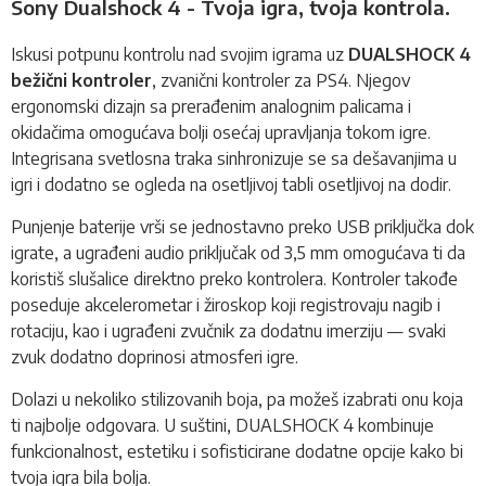
Sony Dualshock 4 - Tvoja igra, tvoja kontrola.
Iskusi potpunu kontrolu nad svojim igrama uz
DUALSHOCK 4
bežični kontroler
, zvanični kontroler za PS4. Njegov
ergonomski dizajn sa prerađenim analognim palicama i
okidačima omogućava bolji osećaj upravljanja tokom igre.
Integrisana svetlosna traka sinhronizuje se sa dešavanjima u
igri i dodatno se ogleda na osetljivoj tabli osetljivoj na dodir.
Punjenje baterije vrši se jednostavno preko USB priključka dok
igrate, a ugrađeni audio priključak od 3,5 mm omogućava ti da
koristiš slušalice direktno preko kontrolera. Kontroler takođe
poseduje akcelerometar i žiroskop koji registrovaju nagib i
rotaciju, kao i ugrađeni zvučnik za dodatnu imerziju — svaki
zvuk dodatno doprinosi atmosferi igre.
Dolazi u nekoliko stilizovanih boja, pa možeš izabrati onu koja
ti najbolje odgovara. U suštini, DUALSHOCK 4 kombinuje
funkcionalnost, estetiku i sofisticirane dodatne opcije kako bi
tvoja igra bila bolja.