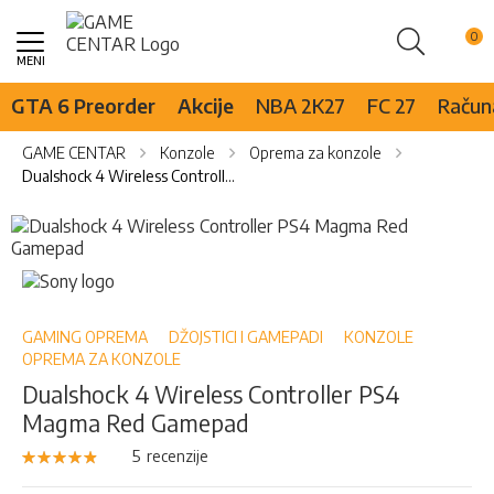
Pretraži
Skip
to
Content
GTA 6 Preorder
Akcije
NBA 2K27
FC 27
Računa
GAME CENTAR
Konzole
Oprema za konzole
Dualshock 4 Wireless Controller PS4 Magma Red Gamepad
Skip
to
the
Skip
end
to
of
the
the
beginning
GAMING OPREMA
DŽOJSTICI I GAMEPADI
KONZOLE
images
of
OPREMA ZA KONZOLE
gallery
the
Dualshock 4 Wireless Controller PS4
images
Magma Red Gamepad
gallery
Rejting:
5
recenzije
96
100
% of