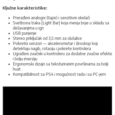
Ključne karakteristike:
Prerađeni analogni štapići i senzitivni okidači
Svetlosna traka (Light Bar) koja menja boje u skladu sa
dešavanjima u igri
USB punjenje
Stereo priključak od 3,5 mm za slušalice
Pokretni senzori — akcelerometar i žiroskop koji
detektuju nagib, rotaciju i pokrete kontrolera
Ugrađeni zvučnik u kontroleru za dodatne zvučne efekte
i bolju imerziju
Ergonomski dizajn sa teksturiranim površinama za bolji
hvat
Kompatibilnost sa PS4 i mogućnost rada i sa PC-jem