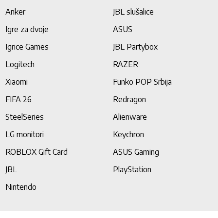
Anker
JBL slušalice
Igre za dvoje
ASUS
Igrice Games
JBL Partybox
Logitech
RAZER
Xiaomi
Funko POP Srbija
FIFA 26
Redragon
SteelSeries
Alienware
LG monitori
Keychron
ROBLOX Gift Card
ASUS Gaming
JBL
PlayStation
Nintendo