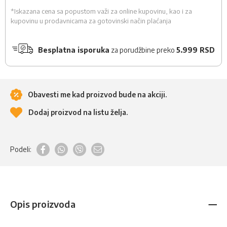
*Iskazana cena sa popustom važi za online kupovinu, kao i za
kupovinu u prodavnicama za gotovinski način plaćanja
Besplatna isporuka
za porudžbine preko
5.999 RSD
Obavesti me kad proizvod bude na akciji.
Dodaj proizvod na listu želja.
Podeli:
Opis proizvoda