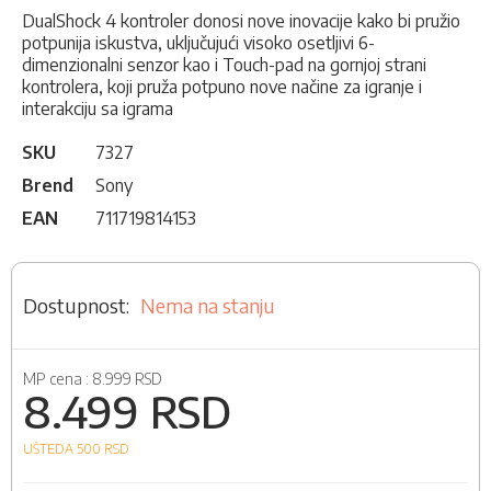
DualShock 4 kontroler donosi nove inovacije kako bi pružio
potpunija iskustva, uključujući visoko osetljivi 6-
dimenzionalni senzor kao i Touch-pad na gornjoj strani
kontrolera, koji pruža potpuno nove načine za igranje i
interakciju sa igrama
SKU
7327
Brend
Sony
EAN
711719814153
Nema na stanju
MP cena :
8.999 RSD
8.499 RSD
UŠTEDA 500
RSD