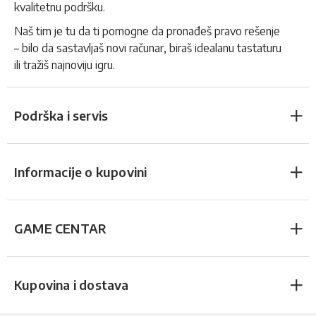
kvalitetnu podršku.
Naš tim je tu da ti pomogne da pronađeš pravo rešenje
– bilo da sastavljaš novi računar, biraš idealanu tastaturu
ili tražiš najnoviju igru.
Podrška i servis
Informacije o kupovini
GAME CENTAR
Kupovina i dostava