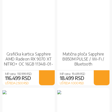
Grafička kartica Sapphire
Matična ploča Sapphire
AMD Radeon RX 9070 XT
B850M PULSE / Wi-Fi /
NITRO+ OC 16GB 11348-01-
Bluetooth
20G
MP cena :
118.999 RSD
MP cena :
19.499 RSD
116.499 RSD
18.499 RSD
UŠTEDA 2.500
RSD
UŠTEDA 1.000
RSD