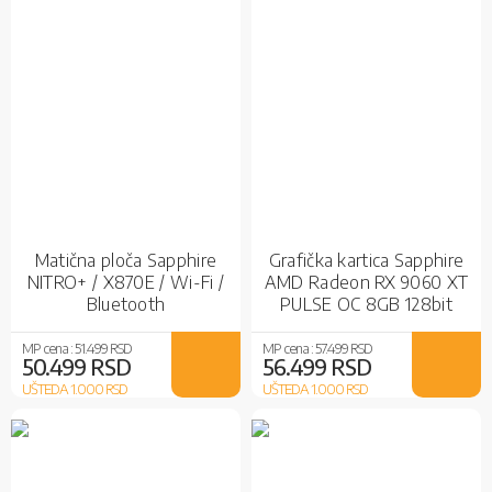
Matična ploča Sapphire
Grafička kartica Sapphire
NITRO+ / X870E / Wi-Fi /
AMD Radeon RX 9060 XT
Bluetooth
PULSE OC 8GB 128bit
PULSE Black
MP cena :
51.499 RSD
MP cena :
57.499 RSD
50.499 RSD
56.499 RSD
UŠTEDA 1.000
RSD
UŠTEDA 1.000
RSD