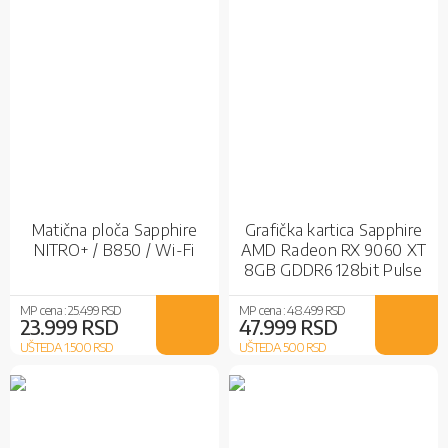
Matična ploča Sapphire
Grafička kartica Sapphire
NITRO+ / B850 / Wi-Fi
AMD Radeon RX 9060 XT
8GB GDDR6 128bit Pulse
OC
MP cena :
25.499 RSD
MP cena :
48.499 RSD
23.999 RSD
47.999 RSD
UŠTEDA 1.500
RSD
UŠTEDA 500
RSD