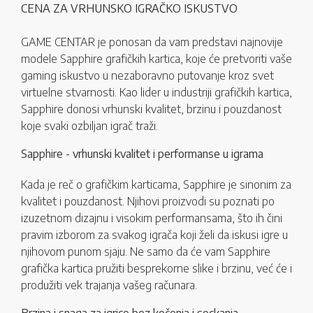
CENA ZA VRHUNSKO IGRAČKO ISKUSTVO
GAME CENTAR je ponosan da vam predstavi najnovije
modele Sapphire grafičkih kartica, koje će pretvoriti vaše
gaming iskustvo u nezaboravno putovanje kroz svet
virtuelne stvarnosti. Kao lider u industriji grafičkih kartica,
Sapphire donosi vrhunski kvalitet, brzinu i pouzdanost
koje svaki ozbiljan igrač traži.
Sapphire - vrhunski kvalitet i performanse u igrama
Kada je reč o grafičkim karticama, Sapphire je sinonim za
kvalitet i pouzdanost. Njihovi proizvodi su poznati po
izuzetnom dizajnu i visokim performansama, što ih čini
pravim izborom za svakog igrača koji želi da iskusi igre u
njihovom punom sjaju. Ne samo da će vam Sapphire
grafička kartica pružiti besprekorne slike i brzinu, već će i
produžiti vek trajanja vašeg računara.