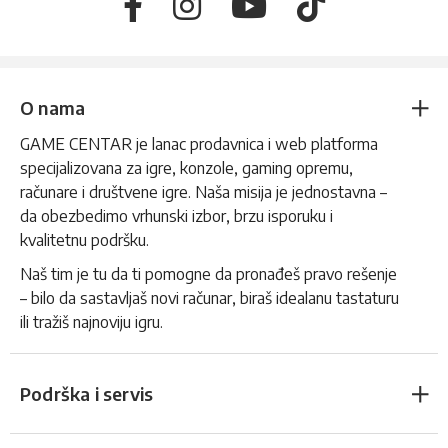
O nama
GAME CENTAR je lanac prodavnica i web platforma
specijalizovana za igre, konzole, gaming opremu,
računare i društvene igre. Naša misija je jednostavna –
da obezbedimo vrhunski izbor, brzu isporuku i
kvalitetnu podršku.
Naš tim je tu da ti pomogne da pronađeš pravo rešenje
– bilo da sastavljaš novi računar, biraš idealanu tastaturu
ili tražiš najnoviju igru.
Podrška i servis