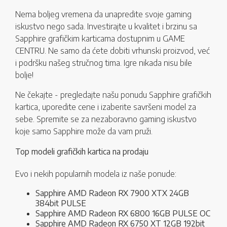
Nema boljeg vremena da unapredite svoje gaming
iskustvo nego sada. Investirajte u kvalitet i brzinu sa
Sapphire grafičkim karticama dostupnim u GAME
CENTRU. Ne samo da ćete dobiti vrhunski proizvod, već
i podršku našeg stručnog tima. Igre nikada nisu bile
bolje!
Ne čekajte - pregledajte našu ponudu Sapphire grafičkih
kartica, uporedite cene i izaberite savršeni model za
sebe. Spremite se za nezaboravno gaming iskustvo
koje samo Sapphire može da vam pruži.
Top modeli grafičkih kartica na prodaju
Evo i nekih popularnih modela iz naše ponude:
Sapphire AMD Radeon RX 7900 XTX 24GB
384bit PULSE
Sapphire AMD Radeon RX 6800 16GB PULSE OC
Sapphire AMD Radeon RX 6750 XT 12GB 192bit