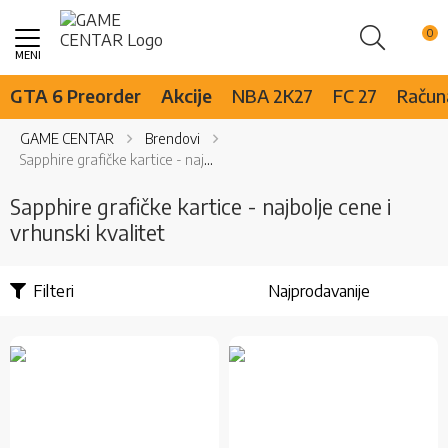
Pretraži
Skip
to
Content
GTA 6 Preorder
Akcije
NBA 2K27
FC 27
Računa
GAME CENTAR
Brendovi
Sapphire grafičke kartice - najbolje cene i vrhunski kvalitet
Sapphire grafičke kartice - najbolje cene i
vrhunski kvalitet
Filteri