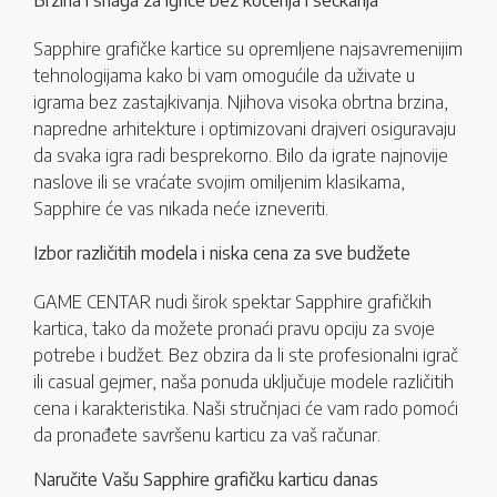
Brzina i snaga za igrice bez kočenja i seckanja
Sapphire grafičke kartice su opremljene najsavremenijim
tehnologijama kako bi vam omogućile da uživate u
igrama bez zastajkivanja. Njihova visoka obrtna brzina,
napredne arhitekture i optimizovani drajveri osiguravaju
da svaka igra radi besprekorno. Bilo da igrate najnovije
naslove ili se vraćate svojim omiljenim klasikama,
Sapphire će vas nikada neće izneveriti.
Izbor različitih modela i niska cena za sve budžete
GAME CENTAR nudi širok spektar Sapphire grafičkih
kartica, tako da možete pronaći pravu opciju za svoje
potrebe i budžet. Bez obzira da li ste profesionalni igrač
ili casual gejmer, naša ponuda uključuje modele različitih
cena i karakteristika. Naši stručnjaci će vam rado pomoći
da pronađete savršenu karticu za vaš računar.
Naručite Vašu Sapphire grafičku karticu danas