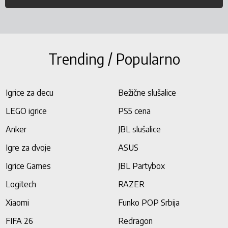
Trending / Popularno
Igrice za decu
Bežične slušalice
LEGO igrice
PS5 cena
Anker
JBL slušalice
Igre za dvoje
ASUS
Igrice Games
JBL Partybox
Logitech
RAZER
Xiaomi
Funko POP Srbija
FIFA 26
Redragon