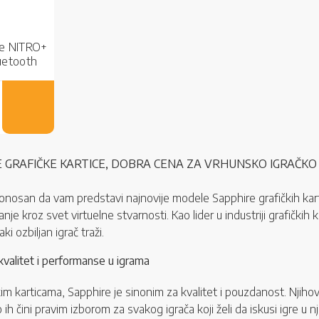
re NITRO+
luetooth
 GRAFIČKE KARTICE, DOBRA CENA ZA VRHUNSKO IGRAČKO
san da vam predstavi najnovije modele Sapphire grafičkih kartic
e kroz svet virtuelne stvarnosti. Kao lider u industriji grafičkih k
i ozbiljan igrač traži.
kvalitet i performanse u igrama
kim karticama, Sapphire je sinonim za kvalitet i pouzdanost. Njiho
ih čini pravim izborom za svakog igrača koji želi da iskusi igre 