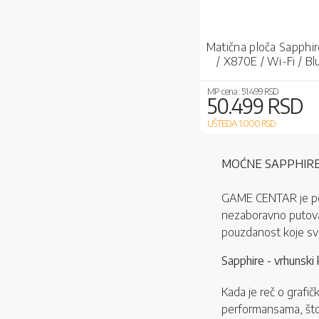
Matična ploča Sapphi
/ X870E / Wi-Fi / B
MP cena :
51.499 RSD
50.499 RSD
UŠTEDA 1.000
RSD
MOĆNE SAPPHIRE
GAME CENTAR je pono
nezaboravno putovanj
pouzdanost koje svak
Sapphire - vrhunski 
Kada je reč o grafič
performansama, što 