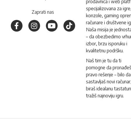
prodavnica i web plat
specijalizovana za igre
Zaprati nas
konzole, gaming opre
računare i društvene ig
Naša misija je jednost
– da obezbedimo vrhu
izbor, brzu isporuku i
kvalitetnu podršku.
Naš tim je tu da ti
pomogne da pronađe
pravo rešenje – bilo da
sastavljaš novi računar
biraš idealanu tastaturu 
tražiš najnoviju igru.