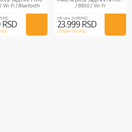
 Wi-Fi / Bluetooth
/ B850 / Wi-Fi
99 RSD
MP cena :
24.999 RSD
9 RSD
23.999 RSD
0
RSD
UŠTEDA 1.000
RSD