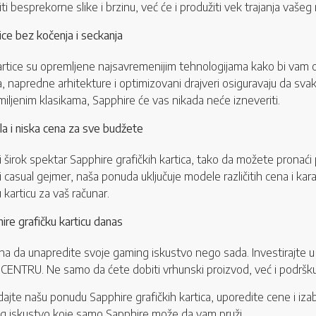
iti besprekorne slike i brzinu, već će i produžiti vek trajanja vašeg
rice bez kočenja i seckanja
artice su opremljene najsavremenijim tehnologijama kako bi vam o
, napredne arhitekture i optimizovani drajveri osiguravaju da svaka
iljenim klasikama, Sapphire će vas nikada neće izneveriti.
ela i niska cena za sve budžete
rok spektar Sapphire grafičkih kartica, tako da možete pronaći pr
ili casual gejmer, naša ponuda uključuje modele različitih cena i ka
karticu za vaš računar.
ire grafičku karticu danas
 da unapredite svoje gaming iskustvo nego sada. Investirajte u kv
NTRU. Ne samo da ćete dobiti vrhunski proizvod, već i podršku na
dajte našu ponudu Sapphire grafičkih kartica, uporedite cene i iz
 iskustvo koje samo Sapphire može da vam pruži.