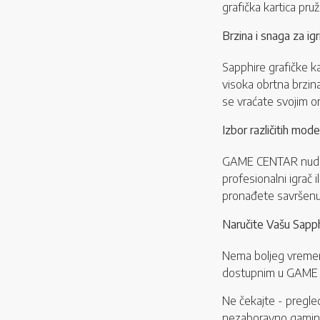
grafička kartica pruž
Brzina i snaga za ig
Sapphire grafičke k
visoka obrtna brzina
se vraćate svojim om
Izbor različitih mod
GAME CENTAR nudi ši
profesionalni igrač 
pronađete savršenu 
Naručite Vašu Sapph
Nema boljeg vremena
dostupnim u GAME CE
Ne čekajte - pregle
nezaboravno gaming