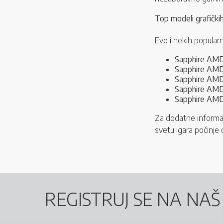
Top modeli grafičkih
Evo i nekih popular
Sapphire AM
Sapphire AM
Sapphire AMD
Sapphire AMD
Sapphire AM
Za dodatne informaci
svetu igara počinj
REGISTRUJ SE NA NA