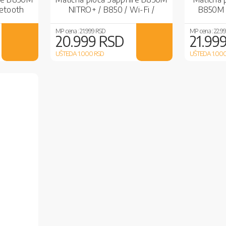
uetooth
NITRO+ / B850 / Wi-Fi /
B850M /
Bluetooth
MP cena :
21.999 RSD
MP cena :
22.9
20.999 RSD
21.99
UŠTEDA 1.000
RSD
UŠTEDA 1.00