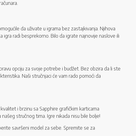
 računara.
mogućile da uživate u igrama bez zastajkivanja. Njihova
 igra radi besprekorno. Bilo da igrate najnovije naslove ili
avu opciju za svoje potrebe i budžet. Bez obzira da li ste
rakteristika. Naši stručnjaci će vam rado pomoći da
alitet i brzinu sa Sapphire grafičkim karticama
šeg stručnog tima. Igre nikada nisu bile bolje!
aberite savršeni model za sebe. Spremite se za