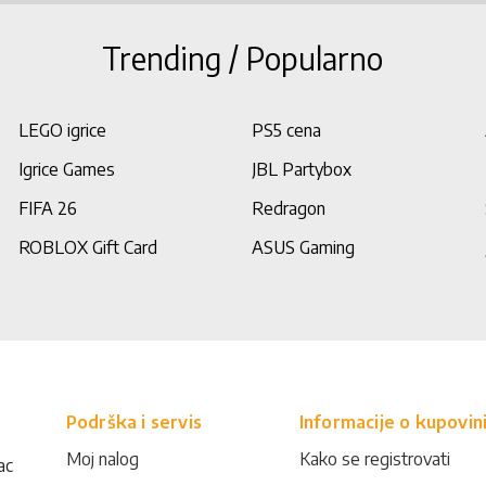
Trending / Popularno
LEGO igrice
PS5 cena
Igrice Games
JBL Partybox
FIFA 26
Redragon
ROBLOX Gift Card
ASUS Gaming
Podrška i servis
Informacije o kupovin
Moj nalog
Kako se registrovati
ac