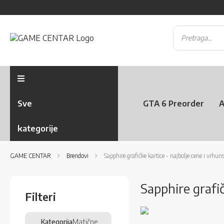
Sve
GTA 6 Preorder
A
kategorije
GAME CENTAR
Brendovi
Sapphire grafičke kartice - najbolje cene i vrhuns
Sapphire grafič
Filteri
Kategorija
Matične