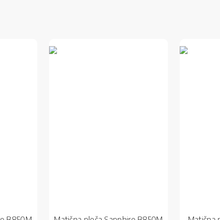
ire B850M
Matična ploča Sapphire B850M
Matična 