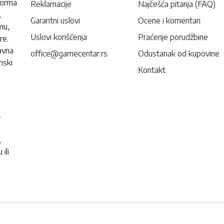
forma
Reklamacije
Najčešća pitanja (FAQ)
,
Garantni uslovi
Ocene i komentari
mu,
Uslovi korišćenja
Praćenje porudžbine
re.
avna
office@gamecentar.rs
Odustanak od kupovine
nski
Kontakt
š
,
ili