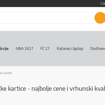
Gde
P
kcije
NBA 2K27
FC 27
Računari i laptop
Društven
ki kvalitet
ke kartice - najbolje cene i vrhunski kval