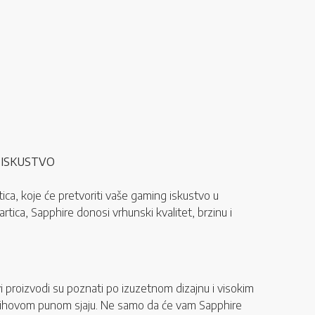
 ISKUSTVO
a, koje će pretvoriti vaše gaming iskustvo u
artica, Sapphire donosi vrhunski kvalitet, brzinu i
vi proizvodi su poznati po izuzetnom dizajnu i visokim
u njihovom punom sjaju. Ne samo da će vam Sapphire