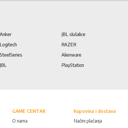
Anker
JBL slušalice
Logitech
RAZER
SteelSeries
Alienware
JBL
PlayStation
i
GAME CENTAR
Kupovina i dostava
O nama
Načini plaćanja