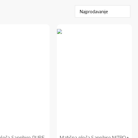
ploča Sapphire PURE
Matična ploča Sapphire NITRO+