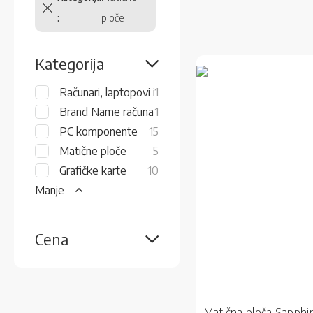
ploče
Kategorija
item
Računari, laptopovi i monitori
1
item
Brand Name računari
1
items
PC komponente
15
items
Matične ploče
5
items
Grafičke karte
10
Manje
Cena
Matična ploča Sapph