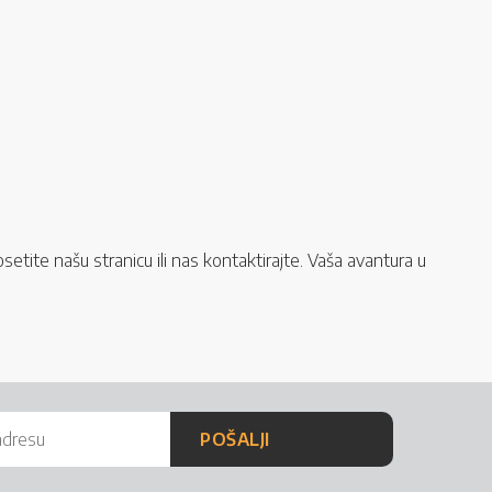
tite našu stranicu ili nas kontaktirajte. Vaša avantura u
POŠALJI