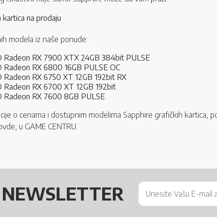
 kartica na prodaju
nih modela iz naše ponude:
D Radeon RX 7900 XTX 24GB 384bit PULSE
D Radeon RX 6800 16GB PULSE OC
 Radeon RX 6750 XT 12GB 192bit RX
 Radeon RX 6700 XT 12GB 192bit
D Radeon RX 7600 8GB PULSE
je o cenama i dostupnim modelima Sapphire grafičkih kartica, pose
e ovde, u GAME CENTRU.
Š
NEWSLETTER