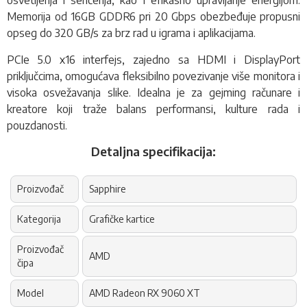
Memorija od 16GB GDDR6 pri 20 Gbps obezbeđuje propusni
opseg do 320 GB/s za brz rad u igrama i aplikacijama.
PCIe 5.0 x16 interfejs, zajedno sa HDMI i DisplayPort
priključcima, omogućava fleksibilno povezivanje više monitora i
visoka osvežavanja slike. Idealna je za gejming računare i
kreatore koji traže balans performansi, kulture rada i
pouzdanosti.
Detaljna specifikacija:
Proizvođač
Sapphire
Kategorija
Grafičke kartice
Proizvođač
AMD
čipa
Model
AMD Radeon RX 9060 XT