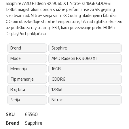
Sapphire AMD Radeon RX 9060 XT Nitro+ sa 16GB GDDR6 i
128bit magistralom donosi snažne performanse za 4K gejming i
kreativan rad. Nitro+ serija sa Tri-X Cooling hlađenjem i fabričkim
OC-om obezbeđuje stabilne temperature, tiši rad i glatko iskustvo
uz podršku za ray tracing i FSR, kao i povezivanje preko HDMI i
DisplayPort priključaka.
Brend
Sapphire
Model
AMD Radeon RX 9060 XT
Memorija
16GB
Tip memorije
GDDR6
Broj bita
128bit
Serija
Nitro+
SKU
65560
Brend
Sapphire