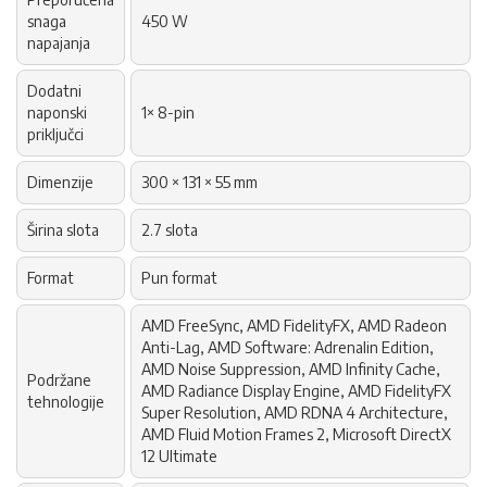
snaga
450 W
napajanja
Dodatni
naponski
1× 8-pin
priključci
Dimenzije
300 × 131 × 55 mm
Širina slota
2.7 slota
Format
Pun format
AMD FreeSync, AMD FidelityFX, AMD Radeon
Anti-Lag, AMD Software: Adrenalin Edition,
AMD Noise Suppression, AMD Infinity Cache,
Podržane
AMD Radiance Display Engine, AMD FidelityFX
tehnologije
Super Resolution, AMD RDNA 4 Architecture,
AMD Fluid Motion Frames 2, Microsoft DirectX
12 Ultimate