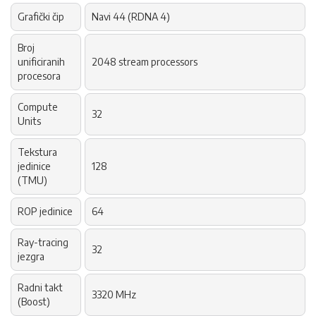
Grafički čip
Navi 44 (RDNA 4)
Broj
unificiranih
2048 stream processors
procesora
Compute
32
Units
Tekstura
jedinice
128
(TMU)
ROP jedinice
64
Ray-tracing
32
jezgra
Radni takt
3320 MHz
(Boost)