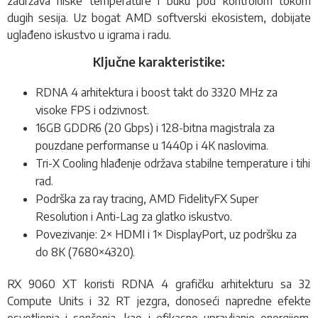
zadržava niske temperature i buku pod kontrolom tokom
dugih sesija. Uz bogat AMD softverski ekosistem, dobijate
uglađeno iskustvo u igrama i radu.
Ključne karakteristike:
RDNA 4 arhitektura i boost takt do 3320 MHz za
visoke FPS i odzivnost.
16GB GDDR6 (20 Gbps) i 128-bitna magistrala za
pouzdane performanse u 1440p i 4K naslovima.
Tri-X Cooling hlađenje održava stabilne temperature i tihi
rad.
Podrška za ray tracing, AMD FidelityFX Super
Resolution i Anti-Lag za glatko iskustvo.
Povezivanje: 2× HDMI i 1× DisplayPort, uz podršku za
do 8K (7680×4320).
RX 9060 XT koristi RDNA 4 grafičku arhitekturu sa 32
Compute Units i 32 RT jezgra, donoseći napredne efekte
osvetljenja i senčenja, kao i efikasno upravljanje energijom.