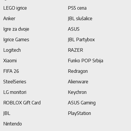
LEGO igrice
PS5 cena
Anker
JBL slušalice
Igre za dvoje
ASUS
Igrice Games
JBL Partybox
Logitech
RAZER
Xiaomi
Funko POP Srbija
FIFA 26
Redragon
SteelSeries
Alienware
LG monitori
Keychron
ROBLOX Gift Card
ASUS Gaming
JBL
PlayStation
Nintendo