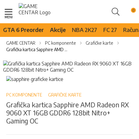
Pretraži
Skip
to
Content
GTA 6 Preorder
Akcije
NBA 2K27
FC 27
Računa
GAME CENTAR
PC komponente
Grafičke karte
Grafička kartica Sapphire AMD Radeon RX 9060 XT 16GB GDDR6 128bit Nitro+ Gaming OC
Skip
to
the
Skip
end
to
of
the
the
beginning
PC KOMPONENTE
GRAFIČKE KARTE
images
of
Grafička kartica Sapphire AMD Radeon RX
gallery
the
9060 XT 16GB GDDR6 128bit Nitro+
images
gallery
Gaming OC