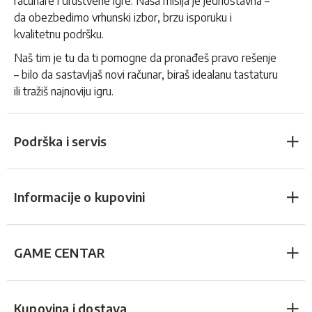
računare i društvene igre. Naša misija je jednostavna –
da obezbedimo vrhunski izbor, brzu isporuku i
kvalitetnu podršku.
Naš tim je tu da ti pomogne da pronađeš pravo rešenje
– bilo da sastavljaš novi računar, biraš idealanu tastaturu
ili tražiš najnoviju igru.
Podrška i servis
Informacije o kupovini
GAME CENTAR
Kupovina i dostava