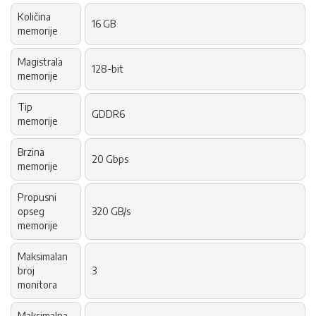
Količina
16 GB
memorije
Magistrala
128-bit
memorije
Tip
GDDR6
memorije
Brzina
20 Gbps
memorije
Propusni
opseg
320 GB/s
memorije
Maksimalan
broj
3
monitora
Maksimalna