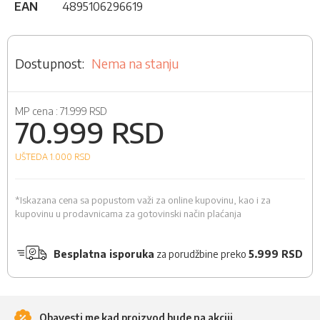
EAN
4895106296619
Nema na stanju
MP cena :
71.999 RSD
70.999 RSD
UŠTEDA 1.000
RSD
*Iskazana cena sa popustom važi za online kupovinu, kao i za
kupovinu u prodavnicama za gotovinski način plaćanja
Besplatna isporuka
za porudžbine preko
5.999 RSD
Obavesti me kad proizvod bude na akciji.