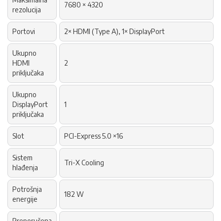
7680 × 4320
rezolucija
Portovi
2× HDMI (Type A), 1× DisplayPort
Ukupno
HDMI
2
priključaka
Ukupno
DisplayPort
1
priključaka
Slot
PCI-Express 5.0 ×16
Sistem
Tri-X Cooling
hlađenja
Potrošnja
182 W
energije
Preporučena