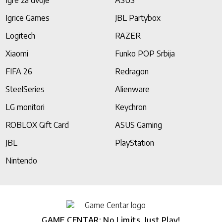
Igre za dvoje
ASUS
Igrice Games
JBL Partybox
Logitech
RAZER
Xiaomi
Funko POP Srbija
FIFA 26
Redragon
SteelSeries
Alienware
LG monitori
Keychron
ROBLOX Gift Card
ASUS Gaming
JBL
PlayStation
Nintendo
GAME CENTAR: No Limits, Just Play!