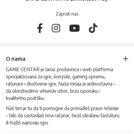
Zaprati nas
O nama
GAME CENTAR je lanac prodavnica i web platforma
specijalizovana za igre, konzole, gaming opremu,
računare i društvene igre. Naša misija je jednostavna –
da obezbedimo vrhunski izbor, brzu isporuku i
kvalitetnu podršku.
Naš tim je tu da ti pomogne da pronađeš pravo rešenje
– bilo da sastavljaš novi računar, biraš idealanu tastaturu
ili tražiš najnoviju igru.