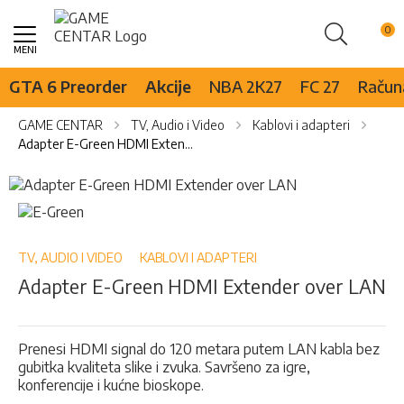
Pretraži
Skip
to
Content
GTA 6 Preorder
Akcije
NBA 2K27
FC 27
Računa
GAME CENTAR
TV, Audio i Video
Kablovi i adapteri
Adapter E-Green HDMI Extender over LAN
Skip
to
Skip
the
to
end
the
of
beginning
TV, AUDIO I VIDEO
KABLOVI I ADAPTERI
the
of
Adapter E-Green HDMI Extender over LAN
images
the
gallery
images
gallery
Prenesi HDMI signal do 120 metara putem LAN kabla bez
gubitka kvaliteta slike i zvuka. Savršeno za igre,
konferencije i kućne bioskope.