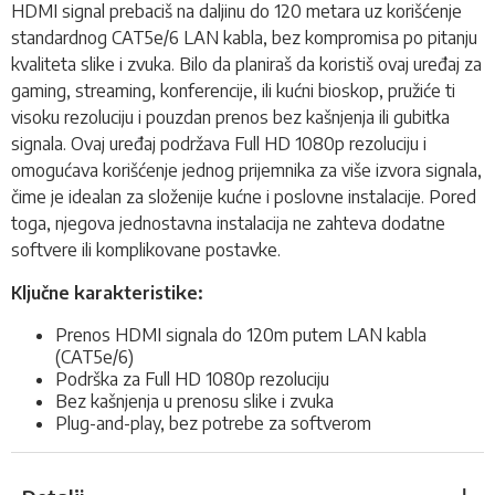
HDMI signal prebaciš na daljinu do 120 metara uz korišćenje
standardnog CAT5e/6 LAN kabla, bez kompromisa po pitanju
kvaliteta slike i zvuka. Bilo da planiraš da koristiš ovaj uređaj za
gaming, streaming, konferencije, ili kućni bioskop, pružiće ti
visoku rezoluciju i pouzdan prenos bez kašnjenja ili gubitka
signala. Ovaj uređaj podržava Full HD 1080p rezoluciju i
omogućava korišćenje jednog prijemnika za više izvora signala,
čime je idealan za složenije kućne i poslovne instalacije. Pored
toga, njegova jednostavna instalacija ne zahteva dodatne
softvere ili komplikovane postavke.
Ključne karakteristike:
Prenos HDMI signala do 120m putem LAN kabla
(CAT5e/6)
Podrška za Full HD 1080p rezoluciju
Bez kašnjenja u prenosu slike i zvuka
Plug-and-play, bez potrebe za softverom