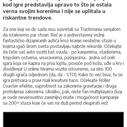
kod igre predstavlja upravo to što je ostala
verna svojim korenima i nije se uplitala u
riskantne trendove
.
Za one koji se do sada nisu susretali sa Trackmania serijalom
da istaknemo par stvari
.
Reč je o jednostavnoj vožnji
fantastično dizajniranih autića kroz kranje neobične staze u
kojima igači širom sveta postavljaju najbrže rekorde. Očekujte
da ćete vaš auto voziti baš svuda - po kanjonima, stadionima,
tropskim ostvima, visoravnima, pašnjacima... Jedna od onih
igara koja se kapira na prvu loptu, povuče pod kožu, uđe u krv i
doviđenja! U online trkama vozite istovreme, sa oko 100
drugih igrača odjednom (da, da - STO). Kako to već biva, tu se
igra pretvara u pravi mali kreativni haos. Očekujte Roller
Coaster efekte, suprotnost sa zakonima gravitacije i druga
protivljenja zakonima. Ukoliko, pak, niste fan multiplayera (koji
je ovde neverovatno zanimljiv) imate i mogućnost kampanje
sa 200+ staza koje će vas na duži period okupirati vež