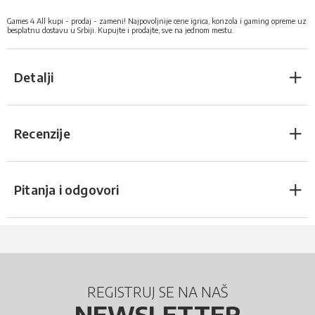
Games 4 All kupi - prodaj - zameni! Najpovoljnije cene igrica, konzola i gaming opreme uz
besplatnu dostavu u Srbiji. Kupujte i prodajte, sve na jednom mestu.
Detalji
Recenzije
Pitanja i odgovori
REGISTRUJ SE NA NAŠ
NEWSLETTER