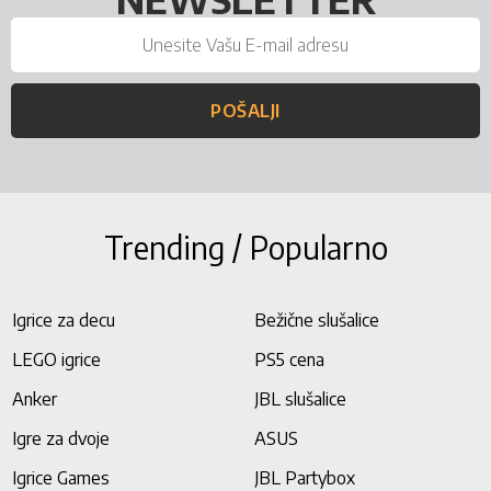
POŠALJI
Trending / Popularno
Igrice za decu
Bežične slušalice
LEGO igrice
PS5 cena
Anker
JBL slušalice
Igre za dvoje
ASUS
Igrice Games
JBL Partybox