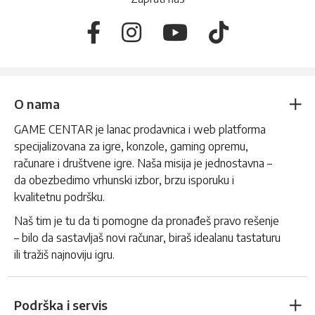
O nama
GAME CENTAR je lanac prodavnica i web platforma
specijalizovana za igre, konzole, gaming opremu,
računare i društvene igre. Naša misija je jednostavna –
da obezbedimo vrhunski izbor, brzu isporuku i
kvalitetnu podršku.
Naš tim je tu da ti pomogne da pronađeš pravo rešenje
– bilo da sastavljaš novi računar, biraš idealanu tastaturu
ili tražiš najnoviju igru.
Podrška i servis