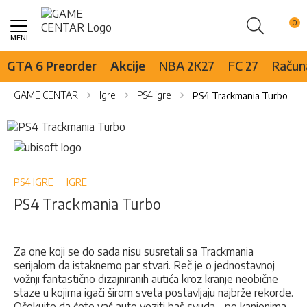
Pretraži
Skip
to
Content
GTA 6 Preorder
Akcije
NBA 2K27
FC 27
Računa
GAME CENTAR
Igre
PS4 igre
PS4 Trackmania Turbo
Skip
to
Skip
the
to
end
the
of
beginning
PS4 IGRE
IGRE
the
of
PS4 Trackmania Turbo
images
the
gallery
images
gallery
Za one koji se do sada nisu susretali sa Trackmania
serijalom da istaknemo par stvari. Reč je o jednostavnoj
vožnji fantastično dizajniranih autića kroz kranje neobične
staze u kojima igači širom sveta postavljaju najbrže rekorde.
Očekujte da ćete vaš auto voziti baš svuda - po kanjonima,