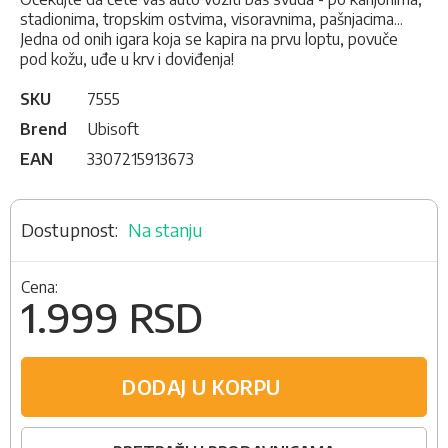
stadionima, tropskim ostvima, visoravnima, pašnjacima...
Jedna od onih igara koja se kapira na prvu loptu, povuče
pod kožu, uđe u krv i doviđenja!
SKU
7555
Brend
Ubisoft
EAN
3307215913673
Na stanju
Cena:
1.999 RSD
DODAJ U KORPU