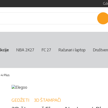
Gde
P
kcije
NBA 2K27
FC 27
Računari i laptop
Društven
 4 Plus
GEDŽETI
3D ŠTAMPAČI