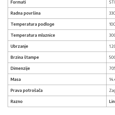
Formati
ST
Radna površina
33
Temperatura podloge
100
Temperatura mlaznice
30
Ubrzanje
1.
Brzina štampe
50
Dimenzije
70
Masa
14.
Prava potrošača
Zag
Razno
Li