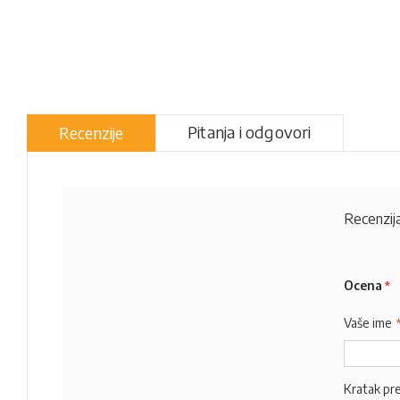
Pitanja i odgovori
Recenzije
Recenzija
Ocena
Vaše ime
Kratak pr