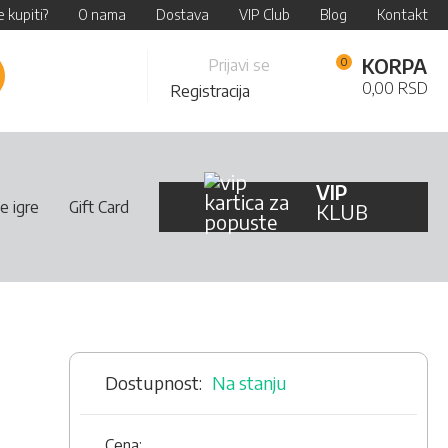
 kupiti?
O nama
Dostava
VIP Club
Blog
Kontakt
Skip
KORPA
Prijavi se
retraži
to
0,00 RSD
Registracija
Content
VIP
e igre
Gift Card
KLUB
Na stanju
Cena: