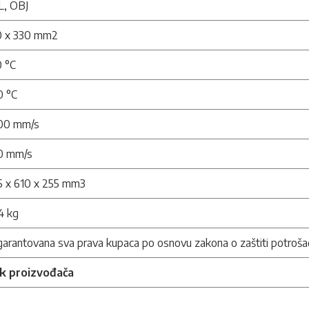
L, OBJ
0 x 330 mm2
 °C
0 °C
200 mm/s
0 mm/s
5 x 610 x 255 mm3
4 kg
arantovana sva prava kupaca po osnovu zakona o zaštiti potroša
nk proizvođača