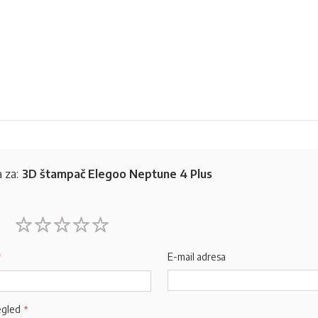
 za:
3D štampač Elegoo Neptune 4 Plus
1
2
3
4
5
star
stars
stars
stars
stars
E-mail adresa
egled