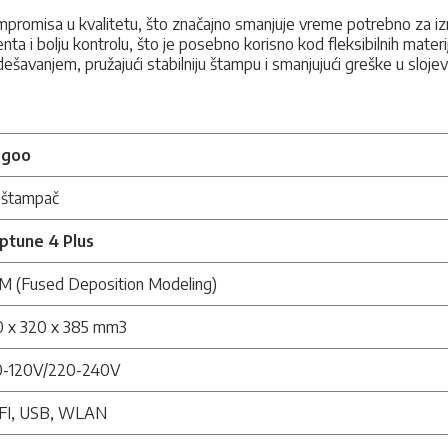
mpromisa u kvalitetu, što značajno smanjuje vreme potrebno za i
a i bolju kontrolu, što je posebno korisno kod fleksibilnih materi
šavanjem, pružajući stabilniju štampu i smanjujući greške u slojev
egoo
 štampač
ptune 4 Plus
M (Fused Deposition Modeling)
0 x 320 x 385 mm3
0-120V/220-240V
FI, USB, WLAN