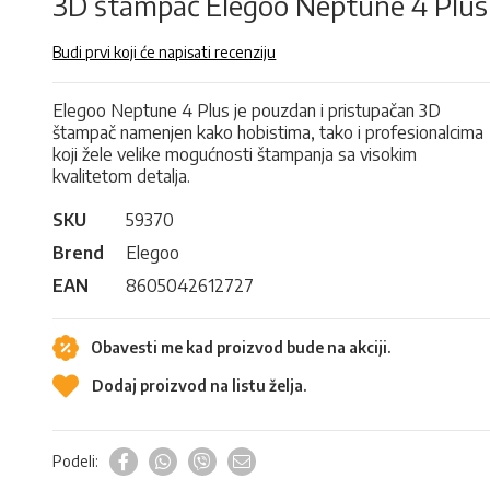
3D štampač Elegoo Neptune 4 Plus
Budi prvi koji će napisati recenziju
Elegoo Neptune 4 Plus je pouzdan i pristupačan 3D
štampač namenjen kako hobistima, tako i profesionalcima
koji žele velike mogućnosti štampanja sa visokim
kvalitetom detalja.
SKU
59370
Brend
Elegoo
EAN
8605042612727
Obavesti me kad proizvod bude na akciji.
Dodaj proizvod na listu želja.
Podeli: