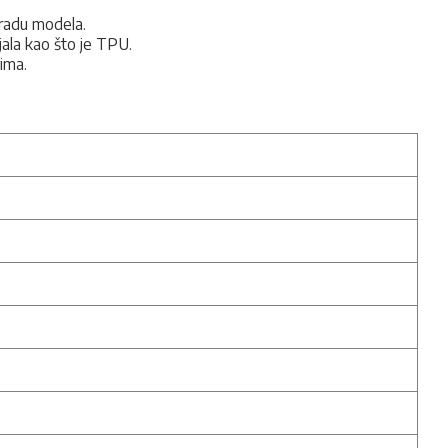
zradu modela.
jala kao što je TPU.
ima.