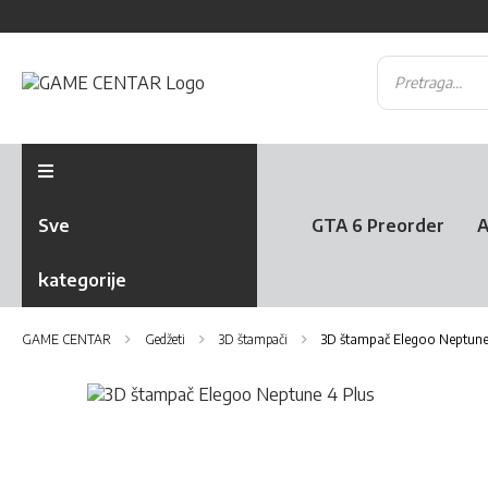
Sve
GTA 6 Preorder
A
kategorije
GAME CENTAR
Gedžeti
3D štampači
3D štampač Elegoo Neptune
Skip
to
Skip
the
to
end
the
of
beginning