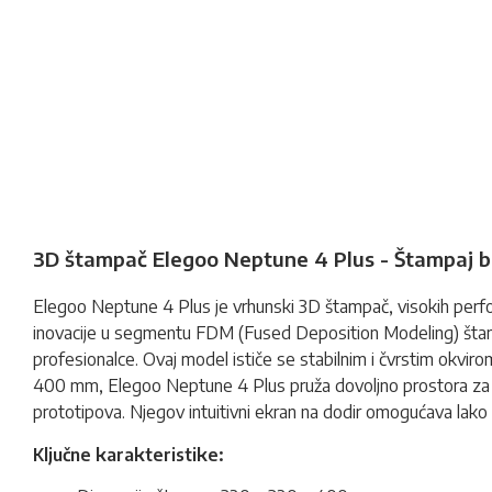
3D štampač Elegoo Neptune 4 Plus - Štampaj bez
Elegoo Neptune 4 Plus je vrhunski
3D štampač
, visokih per
inovacije u segmentu FDM (Fused Deposition Modeling) štampan
profesionalce. Ovaj model ističe se stabilnim i čvrstim okvi
400 mm, Elegoo Neptune 4 Plus pruža dovoljno prostora za izrad
prototipova. Njegov intuitivni ekran na dodir omogućava lako 
Ključne karakteristike: