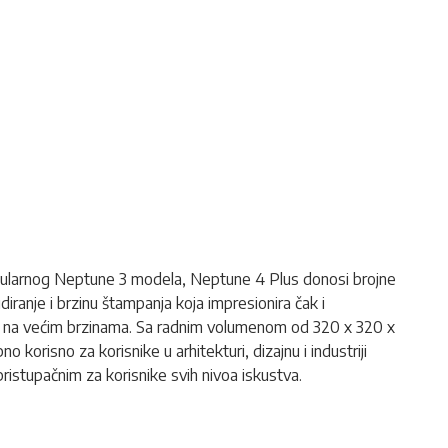
opularnog Neptune 3 modela, Neptune 4 Plus donosi brojne
anje i brzinu štampanja koja impresionira čak i
ak i na većim brzinama. Sa radnim volumenom od 320 x 320 x
orisno za korisnike u arhitekturi, dizajnu i industriji
ristupačnim za korisnike svih nivoa iskustva.