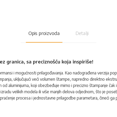
Opis proizvoda
Detalji
 granica, sa preciznošću koja inspiriše!
formansi i mogućnosti prilagođavanja. Kao nadograđena verzija p
ja, uključujući veći volumen štampe, napredno direktno ekstrudir
rom od aluminijuma, koji obezbeđuje mirno i precizno štampanje č
u velikih modela ili više manjih delova odjednom, što je posebno k
praćenje procesa i jednostavne prilagodbe parametara, čineći ga p