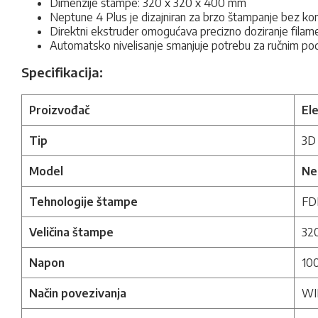
Dimenzije štampe: 320 x 320 x 400 mm
Neptune 4 Plus je dizajniran za brzo štampanje bez ko
Direktni ekstruder omogućava precizno doziranje filament
Automatsko nivelisanje smanjuje potrebu za ručnim pode
Specifikacija:
Proizvođač
El
Tip
3D
Model
Ne
Tehnologije štampe
FD
Veličina štampe
32
Napon
10
Način povezivanja
WI